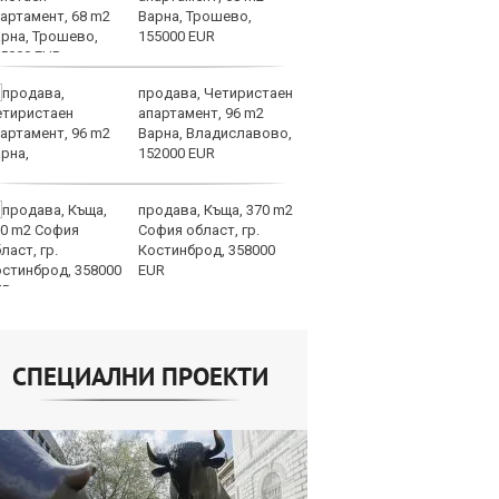
Варна, Трошево,
по
155000 EUR
не
продава, Четиристаен
Бъ
апартамент, 96 m2
ба
Варна, Владиславово,
Ев
152000 EUR
то
продава, Къща, 370 m2
Ра
София област, гр.
ра
Костинброд, 358000
от
EUR
в 
СПЕЦИАЛНИ ПРОЕКТИ