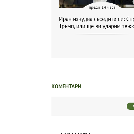
преди 14 часа
Иран изнудва съседите си: Сп
Тръмп, или ще ви ударим теж
КОМЕНТАРИ