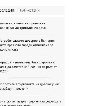
ОСЛЕДНИ
НАЙ-ЧЕТЕНИ
ветовните цени на храните се
повишават до тригодишен връх
отребителското доверие в България
асте през юли заради оптимизма за
икономиката
орпоративните печалби в Европа са
апът да отчетат най-силния си ръст от
022 г.
боротите в търговията на дребно у нас
е забавят през юни
зиатските пазари приключиха седмицата
ъс смесени резултати