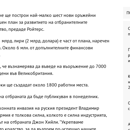
П
 че ще построи най-малко шест нови оръжейни
шен план за развитието на отбранителните
С
во, предаде Ройтерс.
млрд. лири (2 млрд. долара) е част от плана, наречен
а. Около 6 млн. от допълнителните финансови
П
.
р
, че възнамерява да въведе на въоръжение до 7000
едени във Великобритания.
К
н
ки ще създадат около 1800 работни места.
2
 на отбраната да бъде публикуван в понеделник.
О
аконната инвазия на руския президент Владимир
с
армия е толкова силна, колкото е силна индустрията,
рът на отбраната Джон Хийли. "Укрепваме
А
о кралство, за да възпрем по-успешно нашите
с