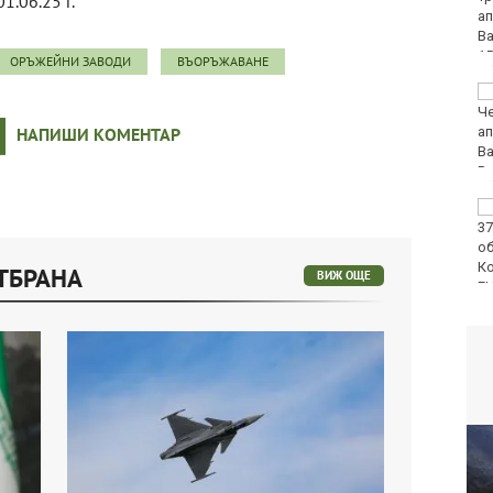
01.06.25 г.
изплатени
ОРЪЖЕЙНИ ЗАВОДИ
ВЪОРЪЖАВАНЕ
Закопчаха четирима с
дрога във Варненско
НАПИШИ КОМЕНТАР
Спипаха четирима
крадци във Варна
ТБРАНА
ВИЖ ОЩЕ