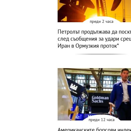
преди 2 часа
Петролът продължава да поск
след съобщения за удари сре
Иран в Ормузкия проток*
преди 12 часа
Американските борсови индек