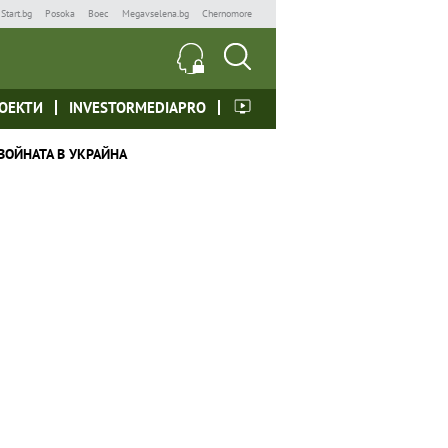
Start.bg
Posoka
Boec
Megavselena.bg
Chernomore
ОЕКТИ
INVESTORMEDIAPRO
ВОЙНАТА В УКРАЙНА