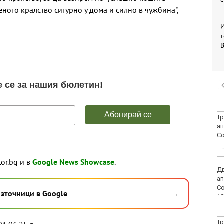
ото кралство сигурно у дома и силно в чужбина",
И
т
B
Пускат нови 66
спътника в ниска
околоземна орбита
tor.bg и в
Google News Showcase
.
Откриха огнище на
Африканска чума по
свинете във
Варненско
→
източници в Google
Всички проекти по
ПВУ за култура са