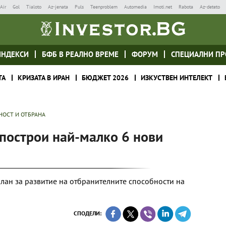
Air
Gol
Tialoto
Az-jenata
Puls
Teenproblem
Automedia
Imoti.net
Rabota
Az-deteto
ИНДЕКСИ
БФБ В РЕАЛНО ВРЕМЕ
ФОРУМ
СПЕЦИАЛНИ ПР
ТА
КРИЗАТА В ИРАН
БЮДЖЕТ 2026
ИЗКУСТВЕН ИНТЕЛЕКТ
НОСТ И ОТБРАНА
построи най-малко 6 нови
план за развитие на отбранителните способности на
СПОДЕЛИ: