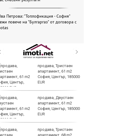
ва Петрова: "Топлофикация - София"
ежи повече на "Булгаргаз" от договора с
otas
продава, Тристаен
По
апартамент, 61 m2
и
София, Център, 185000
на
EUR
от
продава, Двустаен
Го
апартамент, 61 m2
Н
София, Център, 185000
на
EUR
Б
продава, Тристаен
Т
апартамент, 68 m2
пр