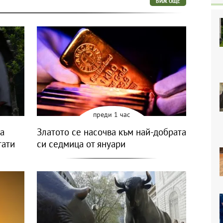
ВИЖ ОЩЕ
преди 1 час
а
Златото се насочва към най-добрата
тати
си седмица от януари