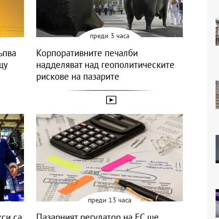
преди 3 часа
ъпва
Корпоративните печалби
щу
надделяват над геополитическите
рискове на пазарите
преди 13 часа
си са
Пазарният регулатор на ЕС ще