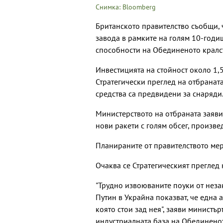
Снимка: Bloomberg
Британското правителство съобщи,
завода в рамките на голям 10-годи
способности на Обединеното кралст
Инвестицията на стойност около 1,5 
Стратегически преглед на отбранат
средства са предвидени за снаряди
Министерството на отбраната заяви
нови ракети с голям обсег, произв
Планираните от правителството мер
Очаква се Стратегическият преглед
"Трудно извоюваните поуки от нез
Путин в Украйна показват, че една 
която стои зад нея", заяви министъ
индустриалната база на Обединенот