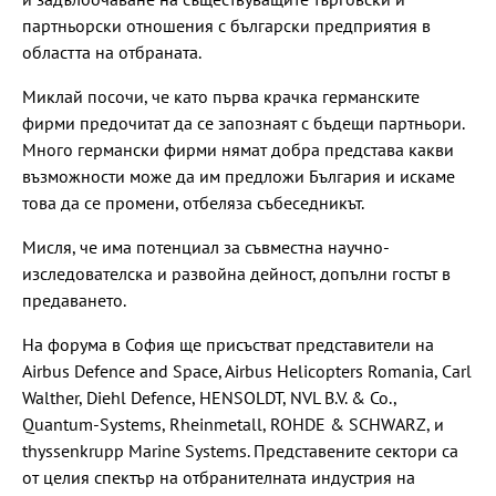
партньорски отношения с български предприятия в
областта на отбраната.
Миклай посочи, че като първа крачка германските
фирми предочитат да се запознаят с бъдещи партньори.
Много германски фирми нямат добра представа какви
възможности може да им предложи България и искаме
това да се промени, отбеляза събеседникът.
Мисля, че има потенциал за съвместна научно-
изследователска и развойна дейност, допълни гостът в
предаването.
На форума в София ще присъстват представители на
Airbus Defence and Space, Airbus Helicopters Romania, Carl
Walther, Diehl Defence, HENSOLDT, NVL B.V. & Co.,
Quantum-Systems, Rheinmetall, ROHDE & SCHWARZ, и
thyssenkrupp Marine Systems. Представените сектори са
от целия спектър на отбранителната индустрия на