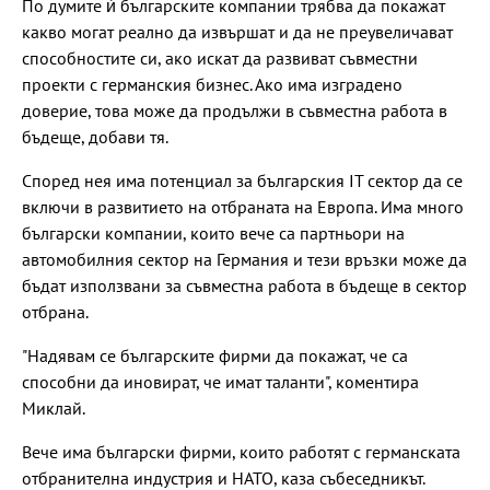
По думите ѝ българските компании трябва да покажат
какво могат реално да извършат и да не преувеличават
способностите си, ако искат да развиват съвместни
проекти с германския бизнес. Ако има изградено
доверие, това може да продължи в съвместна работа в
бъдеще, добави тя.
Според нея има потенциал за българския IT сектор да се
включи в развитието на отбраната на Европа. Има много
български компании, които вече са партньори на
автомобилния сектор на Германия и тези връзки може да
бъдат използвани за съвместна работа в бъдеще в сектор
отбрана.
"Надявам се българските фирми да покажат, че са
способни да иновират, че имат таланти", коментира
Миклай.
Вече има български фирми, които работят с германската
отбранителна индустрия и НАТО, каза събеседникът.