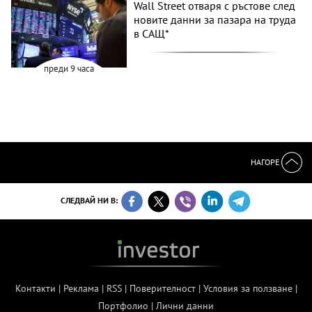
Wall Street отваря с ръстове след
новите данни за пазара на труда
в САЩ*
преди 9 часа
НАГОРЕ
СЛЕДВАЙ НИ В:
Контакти
|
Реклама
|
RSS
|
Поверителност
|
Условия за ползване
|
Портфолио
|
Лични данни