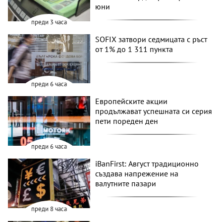
юни
преди 3 часа
SOFIX затвори седмицата с ръст
от 1% до 1 311 пункта
преди 6 часа
Европейските акции
продължават успешната си серия
пети пореден ден
преди 6 часа
iBanFirst: Август традиционно
създава напрежение на
валутните пазари
преди 8 часа