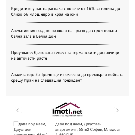
Кредитите у нас нараснаха с повече от 16% за година до
близо 66 млрд. евро в края на юни
Апелативният съд не позволи на Тръмп да строи новата
бална зала в Белия дом
Проучване: Дълговата тежест за германските доставчици
на авточасти расте
Анализатор: За Тръмп ще е по-лесно да прехвърли войната
срещу Иран на следващия президент
и
дава под наем, Двустаен
апартамент, 65 m2 София, Младост
4, 550 EUR