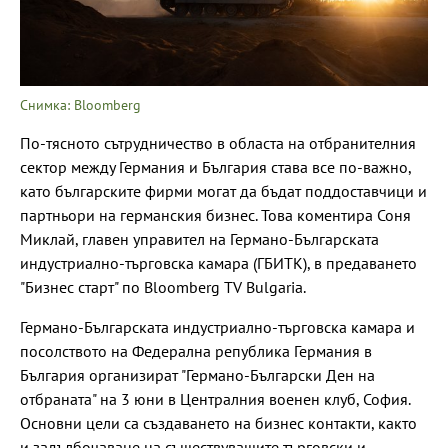
Снимка: Bloomberg
По-тясното сътрудничество в областа на отбранителния
сектор между Германия и България става все по-важно,
като българските фирми могат да бъдат поддоставчици и
партньори на германския бизнес. Това коментира Соня
Миклай, главен управител на Германо-Българската
индустриално-търговска камара (ГБИТК), в предаването
"Бизнес старт" по Bloomberg TV Bulgaria.
Германо-Българската индустриално-търговска камара и
посолството на Федерална република Германия в
България организират "Германо-Български Ден на
отбраната" на 3 юни в Централния военен клуб, София.
Основни цели са създаването на бизнес контакти, както
и задълбочаване на съществуващите търговски и