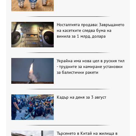
Носталгията продава: Завръщането
на касетките следва бума на
винила за 1 млрд. долара
Украйна има нова цел в руския тил
- трудните за намиране установки
за балистични ракети
Кадър на деня за 3 август
Търсенето в Китай на жилища в