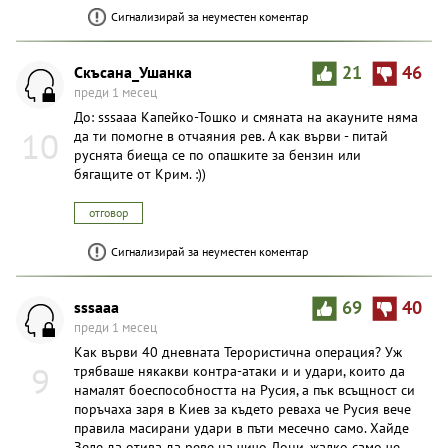
Сигнализирай за неуместен коментар
Скъсана_Ушанка
21
46
преди 1 месец
До: sssaaa Кaпейко-Тошко и смяната на акауните няма
10
да ти помогне в отчаяния рев. А как върви - питай
руснята биеща се по опашките за бензин или
бягащите от Крим. :))
отговор
Сигнализирай за неуместен коментар
sssaaa
69
40
преди 1 месец
Как върви 40 дневната Терористична операция? Уж
9
трябваше някакви контра-атаки и и удари, които да
намалят боеспособността на Русия, а пък всъщност си
поръчаха заря в Киев за където реваха че Русия вече
правила масирани удари в пъти месечно само. Хайде
Зеле да отива да реве на чичо Дони, жалко само че