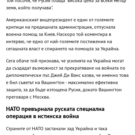
Той посочи, че Русия плаща "висока цена за всеки метър
земя, който получава".
Американският вицепрезидент е един от големите
критици на предишната администрация, отпуснала
военна помощ за Киев. Наскоро той коментира в
интервю, че едно от най-големите постижения на
сегашната власт е спирането на помощта за Украйна.
Сега обаче той признава, че усилията на Украйна могат
да създадат възможност за прекратяване на войната по
дипломатически път. Джей Ди Ванс казва, че именно това
е бил съветът на Вашингтон - максимално ефективна
защита, за да бъде изтощена Русия, докато Вашингтон
преговаря с Москва.
НАТО превърнала руската специална
операция в истинска война
Страните от НАТО застанали зад Украйна и така