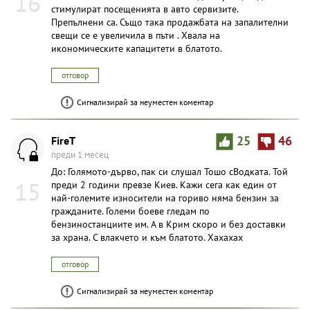
16
стимулират посещенията в авто сервизите.
Препълнени са. Също така продажбата на запалителни
свещи се е увеличила в пъти . Хвала на
икономическите капацитети в блатото.
отговор
Сигнализирай за неуместен коментар
FireT
25
46
преди 1 месец
До: Голямото-дърво, пак си слушал Тошо сВодката. Той
15
преди 2 години превзе Киев. Кажи сега как един от
най-големите износители на гориво няма бензин за
гражданите. Големи боеве гледам по
бензиностанциите им. А в Крим скоро и без доставки
за храна. С влакчето и към блатото. Хахахах
отговор
Сигнализирай за неуместен коментар