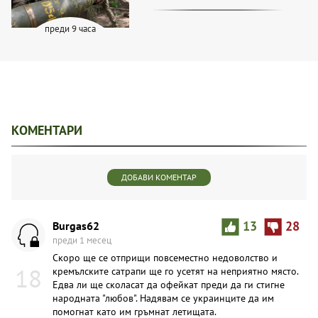
преди 9 часа
КОМЕНТАРИ
ДОБАВИ КОМЕНТАР
Burgas62
13
28
преди 1 месец
Скоро ще се отприщи повсеместно недоволство и
18
кремълските сатрапи ще го усетят на неприятно място.
Едва ли ще сколасат да офейкат преди да ги стигне
народната "любов". Надявам се украинците да им
помогнат като им гръмнат летищата.