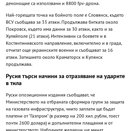
денонощие са използвани и 8800 fpv-дрона.
Най-горещата точка на бойното поле е Словянск, където
ВСУ съобщава за 33 атаки. Продължава битката около
Покровск, където има данни за 30 атаки, както и за
Хуляйполе (21 атаки). Интензивни са боевете и в
Костянтинивското направление, включително и в града,
отчитат още украинските военни и съобщават за 16
атаки. Затишието около Краматорск и Купянск
продължава.
Русия търси начини за отразяване на ударите
в тила
Руски опозиционни издания съобщават, че
Министерството на отбраната сформира групи за защита
на газовата инфраструктура, чиито заплати ще бъдат
платени от "Газпром" (в размер на 200 хил. рубли, тоест
почти 2600 долара) и допълнителни плащания и от
министерството. Набраните желаещи ще минат