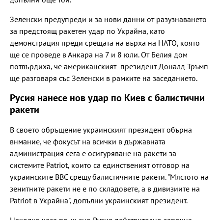
Зеленски предупреди и за нови данни от разузнаването
за предстоящ ракетен удар по Украйна, като
демонстрация преди срещата на върха на НАТО, която
ще се проведе в Анкара на 7 и 8 юли. От Белия дом
потвърдиха, че американският президент Доналд Тръмп
ще разговаря със Зеленски в рамките на заседанието.
Русия нанесе нов удар по Киев с балистични
ракети
В своето обръщение украинският президент обърна
внмание, че фокусът на всички в държавната
администрация сега е осигуряване на ракети за
системите Patriot, които са единственият отговор на
украинските ВВС срещу балистичните ракети. "Мястото на
зенитните ракети не е по складовете, а в дивизиите на
Patriot в Украйна", допълни украинският президент.
Няколко часа по-късно Русия действително започна