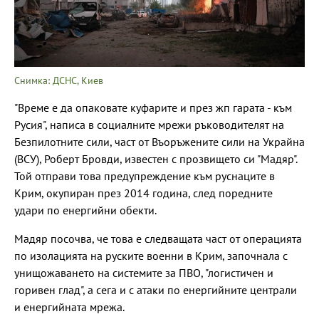
Снимка: ДСНС, Киев
"Време е да опаковате куфарите и през жп гарата - към
Русия", написа в социалните мрежи ръководителят на
Безпилотните сили, част от Въоръжените сили на Украйна
(ВСУ), Роберт Бровди, известен с прозвището си "Мадяр".
Той отправи това предупреждение към руснаците в
Крим, окупиран през 2014 година, след поредните
удари по енергийни обекти.
Мадяр посочва, че това е следващата част от операцията
по изолацията на руските военни в Крим, започнала с
унищожаването на системите за ПВО, "логистичен и
горивен глад", а сега и с атаки по енергийните централи
и енергийната мрежа.