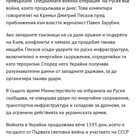
превърнали "специалната военна операция" на Русия във
война, която продължава и днес. Това коментира
говорителят на Кремъл Дмитрий Песков пред
приближения към властта журналист Павел Зарубин.
Ако западните съюзници не са дали оръжие и подкрепа
на Киев, конфликтът е нямало да придобие такива
мащаби. Песков осъди ударите по руска инфраструктура,
включително и енергийни съоръжения, определяйки ги
като тероризъм. Според него Украйна получава
разузнавателни данни от западните държави, за да
организира такива удари.
В същото време Министерството на отбраната на Русия
съобщава, че извършва удари по енергийни съоръжения,
транспортна инфраструктура и складове за дронове, за
да ограничи действията на украинската армия.
Войната в Украйна продължава вече 1593 дни, което е
по-дълго от Първата световна война и участието на СССР