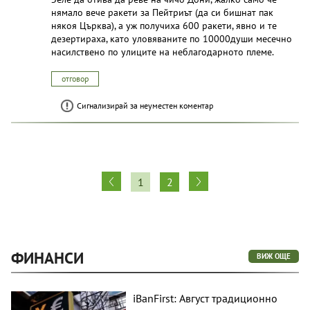
нямало вече ракети за Пейтриът (да си бишнат пак
някоя Църква), а уж получиха 600 ракети, явно и те
дезертираха, като уловяваните по 10000души месечно
насилствено по улиците на неблагодарното племе.
отговор
Сигнализирай за неуместен коментар
1
2
ФИНАНСИ
ВИЖ ОЩЕ
iBanFirst: Август традиционно