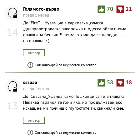
Голямото-дърво
70
21
преди 1 месец
До: FireT ...Чувам ,че в харковска ,сумска
14
,днепропетроваска,запорожка и одеска област,няма
опашки за бензин!!!!,нямало къде да се наредят,.........
на опашка! : )
отговор
Сигнализирай за неуместен коментар
sssaaa
58
18
преди 1 месец
До: Скъсана_Ушанка, само Тошковци са ти в главата.
13
Някаква параноя те гони яко, но продължавай ако
искаш, не ми пречиш с глупостите ти, свикнали сме.
отговор
Сигнализирай за неуместен коментар