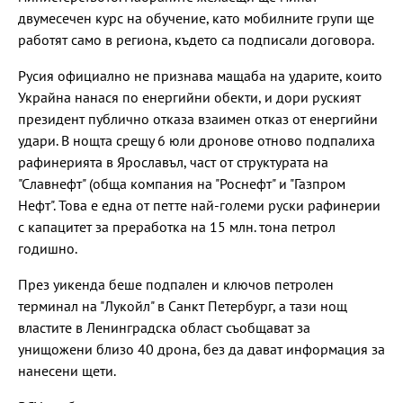
двумесечен курс на обучение, като мобилните групи ще
работят само в региона, където са подписали договора.
Русия официално не признава мащаба на ударите, които
Украйна нанася по енергийни обекти, и дори руският
президент публично отказа взаимен отказ от енергийни
удари. В нощта срещу 6 юли дронове отново подпалиха
рафинерията в Ярославъл, част от структурата на
"Славнефт" (обща компания на "Роснефт" и "Газпром
Нефт". Това е една от петте най-големи руски рафинерии
с капацитет за преработка на 15 млн. тона петрол
годишно.
През уикенда беше подпален и ключов петролен
терминал на "Лукойл" в Санкт Петербург, а тази нощ
властите в Ленинградска област съобщават за
унищожени близо 40 дрона, без да дават информация за
нанесени щети.