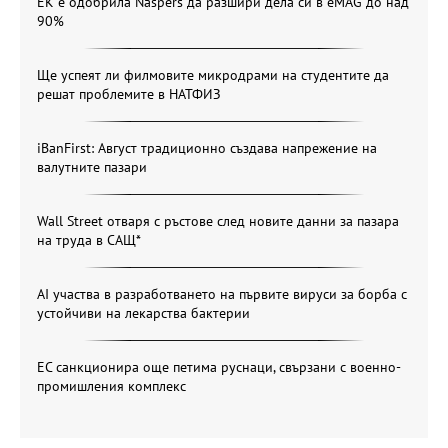
ЕК е одобрила Naspers да разшири дела си в eMAG до над
90%
Ще успеят ли филмовите микродрами на студентите да
решат проблемите в НАТФИЗ
iBanFirst: Август традиционно създава напрежение на
валутните пазари
Wall Street отваря с ръстове след новите данни за пазара
на труда в САЩ*
AI участва в разработването на първите вируси за борба с
устойчиви на лекарства бактерии
ЕС санкционира още петима руснаци, свързани с военно-
промишления комплекс