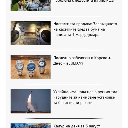
проблема с недостига на жилища
Носталгията продава: Завръщането
на касетките следва бума на
винила за 1 млрд. долара
Последно забелязан в Кореком.
Днес – в JULIANY
Украйна има нова цел в руския тил
- трудните за намиране установки
за балистични ракети
Кадър на деня за 3 август