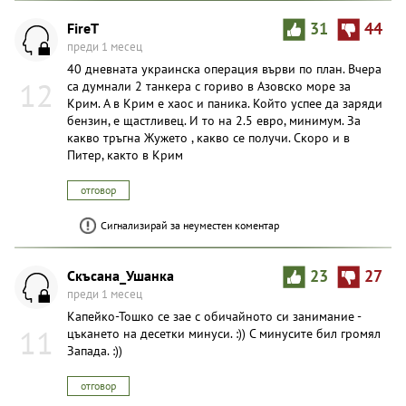
FireT
31
44
преди 1 месец
40 дневната украинска операция върви по план. Вчера
12
са думнали 2 танкера с гориво в Азовско море за
Крим. А в Крим е хаос и паника. Който успее да заряди
бензин, е щастливец. И то на 2.5 евро, минимум. За
какво тръгна Жужето , какво се получи. Скоро и в
Питер, както в Крим
отговор
Сигнализирай за неуместен коментар
Скъсана_Ушанка
23
27
преди 1 месец
Кaпейко-Тошко се зае с обичайното си занимание -
11
цъкането на десетки минуси. :)) С минусите бил громял
Запада. :))
отговор