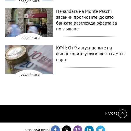
преди 3 часа
Печалбата на Monte Paschi
засенчи прогнозите, докато
банката разглежда оферта за
поглъщане
преди 4 часа
КФН: От 9 август цените на
финансовите услуги ще са само в
евро
преди 4 часа
НАГОРЕ
СЛЕДВАЙ НИ В: