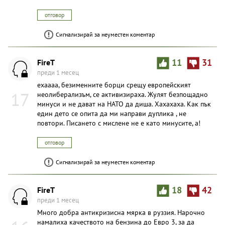
отговор
Сигнализирай за неуместен коментар
FireT
11
31
преди 1 месец
ехаааа, безименните борци срещу европейският
17
неолиберализъм, се активизираха. Жулят безпощадно
минуси и не дават на НАТО да диша. Хахахаха. Как пък
един дето се опита да ми направи дуплика , не
повтори. Писането с мислене не е като минусите, а!
отговор
Сигнализирай за неуместен коментар
FireT
18
42
преди 1 месец
Много добра антикризисна мярка в руззия. Нарочно
намалиха качеството на бензина до Евро 3, за да