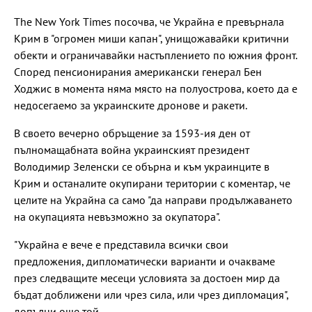
The New York Times посочва, че Украйна е превърнала
Крим в "огромен миши капан", унищожавайки критични
обекти и ограничавайки настъплението по южния фронт.
Според пенсионирания американски генерал Бен
Ходжис в момента няма място на полуострова, което да е
недосегаемо за украинските дронове и ракети.
В своето вечерно обръщение за 1593-ия ден от
пълномащабната война украинският президент
Володимир Зеленски се обърна и към украинците в
Крим и останалите окупирани територии с коментар, че
целите на Украйна са само "да направи продължаването
на окупацията невъзможно за окупатора".
"Украйна е вече е представила всички свои
предложения, дипломатически варианти и очакваме
през следващите месеци условията за достоен мир да
бъдат доближени или чрез сила, или чрез дипломация",
допълни още той.