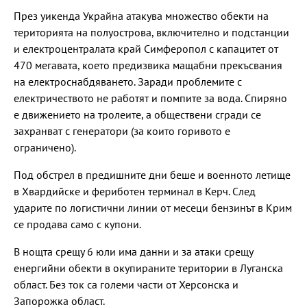
През уикенда Украйна атакува множество обекти на
територията на полуострова, включително и подстанции
и електроцентралата край Симферопол с капацитет от
470 мегавата, което предизвика мащабни прекъсвания
на електроснабдяването. Заради проблемите с
електричеството не работят и помпите за вода. Спиряно
е движението на тролеите, а обществени сгради се
захранват с генератори (за които горивото е
ограничено).
Под обстрел в предишните дни беше и военното летище
в Хвардийске и фериботен терминал в Керч. След
ударите по логистични линии от месеци бензинът в Крим
се продава само с купони.
В нощта срещу 6 юли има данни и за атаки срещу
енергийни обекти в окупираните територии в Луганска
област. Без ток са големи части от Херсонска и
Запорожка област.