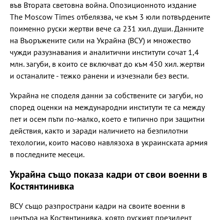
във Втората световна война. Опозиционното издание
The Moscow Times отбелязва, че към 3 юли потвърдените
поименно руски жертви вече са 231 хил. души. Данните
на Въоръжените сили на Украйна (ВСУ) и множество
чужди разузнавания и аналитични институти сочат 1,4
млн. загуби, в които се включват до към 450 хил. жертви
и останалите - тежко ранени и изчезнали без вести.
Украйна не споделя данни за собствените си загуби, но
според оценки на международни институти те са между
пет и осем пъти по-малко, което е типично при защитни
действия, както и заради наличието на безпилотни
техологии, които масово навлязоха в украинската армия
в последните месеци.
Украйна също показа кадри от свои военни в
Костянтинивка
ВСУ също разпространи кадри на своите военни в
центъра на Костянтинивка, която руският президент