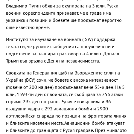
Владимир Путин обяви за окупирана на 3 юли. Руски
военни кореспонденти признават, че в града има
украински позиции и боевете ще продължат вероятно
още известно време.
Институтът за изучаване на войната (ISW) поддържа
тезата си, че руските съобщения са преувеличени и
подготвени за планиран разговор на 4 юли с Доналд
Тръмп във връзка с Деня на независимостта.
Сводката на Генералния щаб на Въоръжените сили на
Украйна (ВСУ) сочи, че бовете с висока интензивност
(повече от 200 на ден) продължават вече 55-и ден. На 5
юли, 1593-ти ден от войната, се съобщава за 256 атаки
спрямо 295 ден по-рано. Русия е извършила и 96
въздушни удара с 292 авиациони бомби и 2900
артилерийски снаряда по позиции на фронтовата линия
и близките населени места. Авиационни бомби атакуват
и близките до границата с Русия градове. През миналото