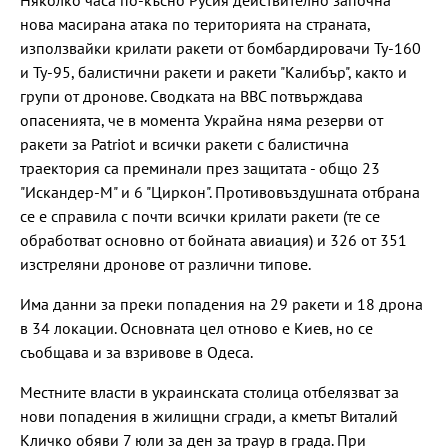
нова масирана атака по територията на страната,
използвайки крилати ракети от бомбардировачи Ту-160
и Ту-95, балистични ракети и ракети "Калибър", както и
групи от дронове. Сводката на ВВС потвърждава
опасенията, че в момента Украйна няма резерви от
ракети за Patriot и всички ракети с балистична
траектория са преминали през защитата - общо 23
"Искандер-М" и 6 "Циркон". Противовъздушната отбрана
се е справила с почти всички крилати ракети (те се
обработват основно от бойната авиация) и 326 от 351
изстреляни дронове от различни типове.
Има данни за преки попадения на 29 ракети и 18 дрона
в 34 локации. Основната цел отново е Киев, но се
съобщава и за взривове в Одеса.
Местните власти в украинската столица отбелязват за
нови попадения в жилищни сгради, а кметът Виталий
Кличко обяви 7 юли за ден за траур в града. При