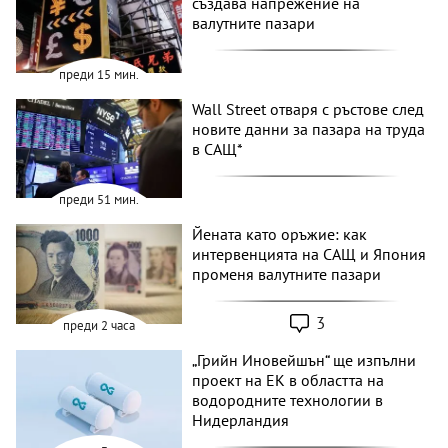
създава напрежение на
валутните пазари
преди 15 мин.
Wall Street отваря с ръстове след
новите данни за пазара на труда
в САЩ*
преди 51 мин.
Йената като оръжие: как
интервенцията на САЩ и Япония
променя валутните пазари
3
преди 2 часа
„Грийн Иновейшън“ ще изпълни
проект на ЕК в областта на
водородните технологии в
Нидерландия