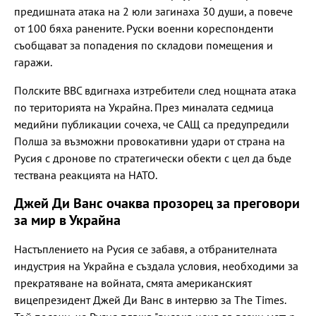
предишната атака на 2 юли загинаха 30 души, а повече
от 100 бяха ранените. Руски военни кореспонденти
съобщават за попадения по складови помещения и
гаражи.
Полските ВВС вдигнаха изтребители след нощната атака
по територията на Украйна. През миналата седмица
медийни публикации сочеха, че САЩ са предупредили
Полша за възможни провокативни удари от страна на
Русия с дронове по стратегически обекти с цел да бъде
тествана реакцията на НАТО.
Джей Ди Ванс очаква прозорец за преговори
за мир в Украйна
Настъплението на Русия се забавя, а отбранителната
индустрия на Украйна е създала условия, необходими за
прекратяване на войната, смята американският
вицепрезидент Джей Ди Ванс в интервю за The Times.