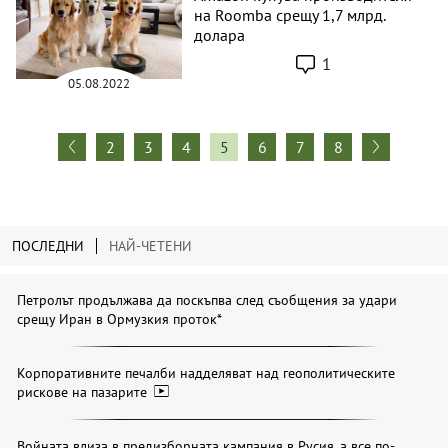
на Roomba срещу 1,7 млрд.
долара
1
05.08.2022
2
3
4
5
6
7
8
ПОСЛЕДНИ
НАЙ-ЧЕТЕНИ
Петролът продължава да поскъпва след съобщения за удари
срещу Иран в Ормузкия проток*
Корпоративните печалби надделяват над геополитическите
рискове на пазарите
Войната влиза в предизборната кампания в Русия, а все по-