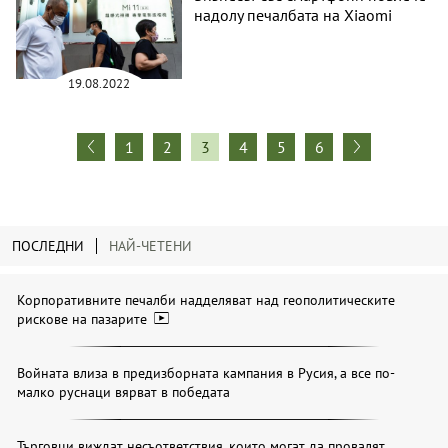
надолу печалбата на Xiaomi
19.08.2022
1
2
3
4
5
6
ПОСЛЕДНИ
НАЙ-ЧЕТЕНИ
Корпоративните печалби надделяват над геополитическите
рискове на пазарите
Войната влиза в предизборната кампания в Русия, а все по-
малко руснаци вярват в победата
Търговци виждат несъответствия, които могат да провалят