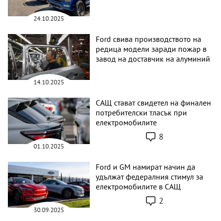
24.10.2025
Ford свива производството на
редица модели заради пожар в
завод на доставчик на алуминий
14.10.2025
САЩ стават свидетел на финален
потребителски тласък при
електромобилите
8
01.10.2025
Ford и GM намират начин да
удължат федералния стимул за
електромобилите в САЩ
2
30.09.2025