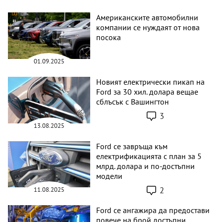
Американските автомобилни
компании се нуждаят от нова
посока
01.09.2025
Новият електрически пикап на
Ford за 30 хил. долара вещае
сблъсък с Вашингтон
3
13.08.2025
Ford се завръща към
електрификацията с план за 5
млрд. долара и по-достъпни
модели
2
11.08.2025
Ford се ангажира да предостави
повече на брой достъпни