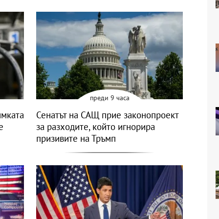
преди 9 часа
имката
Сенатът на САЩ прие законопроект
е
за разходите, който игнорира
призивите на Тръмп