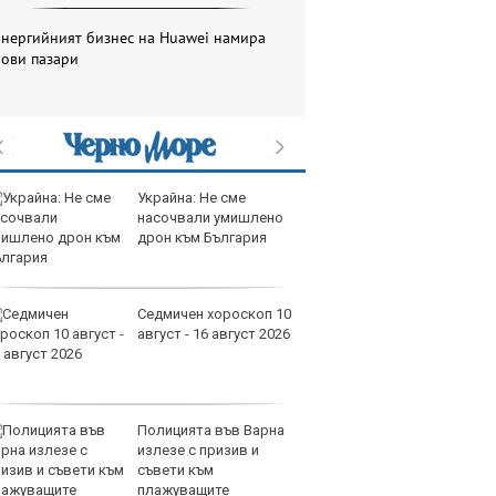
Енергийният бизнес на Huawei намира
нови пазари
Украйна: Не сме
да
насочвали умишлено
Дв
дрон към България
67
10
Седмичен хороскоп 10
пр
август - 16 август 2026
ап
Ва
83
Полицията във Варна
пр
излезе с призив и
ап
съвети към
Ва
плажуващите
13