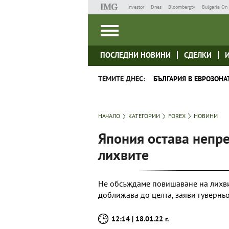
Investor
Dnes
Bloombergtv
Bulgaria On 
ПОСЛЕДНИ НОВИНИ
СДЕЛКИ
ТЕМИТЕ ДНЕС:
БЪЛГАРИЯ В ЕВРОЗОНА
НАЧАЛО
КАТЕГОРИИ
FOREX
НОВИНИ
Япония остава непре
лихвите
Не обсъждаме повишаване на лихвит
доближава до целта, заяви гувернь
12:14 | 18.01.22 г.