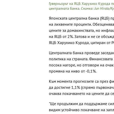
Гуверньорът на ЯЦБ Харухико Курода п
централната банка.
Снимка: Jun Hirata/K
Японската централна банка (ЯЦБ) 
на лихвените проценти. Обезценява
цените за домакинствата, но инфла
на ЯЦБ от 2%. Затова и не се обсъж
ЯЦБ Харухико Курода, цитиран от Р
Централната банка проведе заседан
политика на страната. Финансовата
посока нагоре, но отговори на оча
промяна на ниво от -0,1%.
Към момента прогнозите са през фи
да достигне 1,1% (спрямо първонач
очаква покачването на цените да се
"Ще продължим да поддържаме силн
видим устойчиво покачване на запл