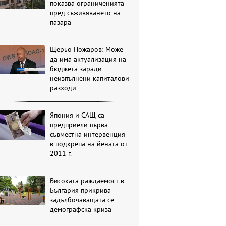
показва ограниченията
пред съживяването на
пазара
Щерьо Ножаров: Може
да има актуализация на
бюджета заради
неизпълнени капиталови
разходи
Япония и САЩ са
предприели първа
съвместна интервенция
в подкрепа на йената от
2011 г.
Високата раждаемост в
България прикрива
задълбочаващата се
демографска криза