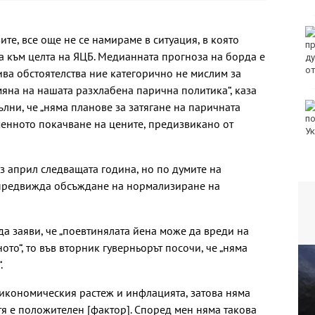
те, все още не се намираме в ситуация, в която
а към целта на ЯЦБ. Медианната прогноза на борда е
ива обстоятелства ние категорично не мислим за
яна на нашата разхлабена парична политика“, каза
ълни, че „няма планове за затягане на паричната
еменното покачване на цените, предизвикано от
 април следващата година, но по думите на
 предвижда обсъждане на нормализиране на
а заяви, че „поевтинялата йена може да вреди на
то“, то във вторник гуверньорът посочи, че „няма
.
 икономическия растеж и инфлацията, затова няма
тя е положителен [фактор]. Според мен няма такова