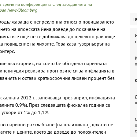
о време на конференцията след заседанието на
yodo News/Bloomberg
П
продължава да е непреклонна относно повишаването
нето на японската йена доведе до покачване на
И
цията все още не се доближава до целевото равнище
с
да повишение на лихвите. Това каза гуверньорът на
ойтерс.
К
ие във вторник, на което бе обсъдена паричната
о
 институция ревизира прогнозите си за инфлацията в
кванията и остави краткосрочния лихвен процент без
К
Д
скалната 2022 г., започваща през април, инфлацията
алните 0,9%). През следващата фискална година се
 ускори от 1% до 1,1%.
С
о парично разхлабване [на политиката], докато не
о
атите и цените, което да доведе до положителен