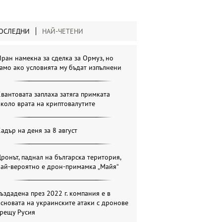
ОСЛЕДНИ
НАЙ-ЧЕТЕНИ
ран намекна за сделка за Ормуз, но
амо ако условията му бъдат изпълнени
вантовата заплаха затяга примката
коло врата на криптовалутите
адър на деня за 8 август
ронът, паднал на българска територия,
най-вероятно е дрон-примамка „Майя“
ъздадена през 2022 г. компания е в
сновата на украинските атаки с дронове
срещу Русия