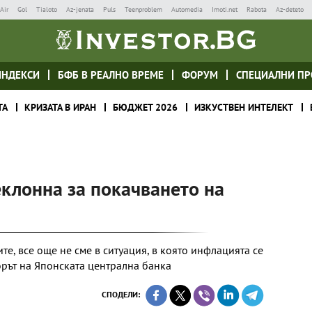
Air
Gol
Tialoto
Az-jenata
Puls
Teenproblem
Automedia
Imoti.net
Rabota
Az-deteto
ИНДЕКСИ
БФБ В РЕАЛНО ВРЕМЕ
ФОРУМ
СПЕЦИАЛНИ ПР
ТА
КРИЗАТА В ИРАН
БЮДЖЕТ 2026
ИЗКУСТВЕН ИНТЕЛЕКТ
клонна за покачването на
е, все още не сме в ситуация, в която инфлацията се
орът на Японската централна банка
СПОДЕЛИ: