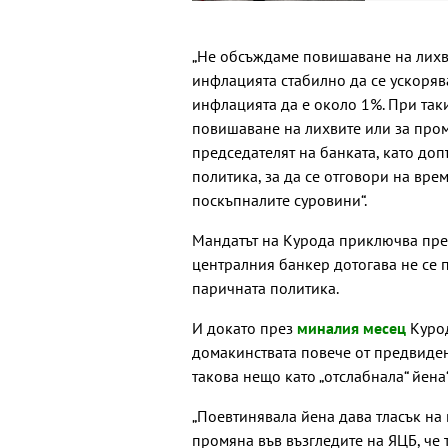
„Не обсъждаме повишаване на лихви
инфлацията стабилно да се ускоряв
инфлацията да е около 1%. При так
повишаване на лихвите или за пром
председателят на банката, като доп
политика, за да се отговори на вр
поскъпналите суровини“.
Мандатът на Курода приключва през
централния банкер дотогава не се
паричната политика.
И докато през
миналия месец
Курод
домакинствата повече от предвидено
такова нещо като „отслабнала“ йена“
„Поевтинявала йена дава тласък на
промяна във възгледите на ЯЦБ, че 