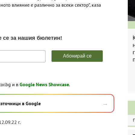
ното влияние е различно за всеки сектор“, каза
tor.bg и в
Google News Showcase
.
→
източници в Google
12.09.22 г.