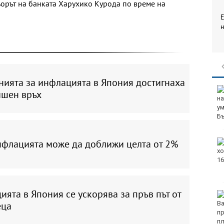
ьорът на банката Харухико Курода по време на
нията за инфлацията в Япония достигнаха
ишен връх
нфлацията може да доближи целта от 2%
ята в Япония се ускорява за пръв път от
еца