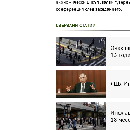
икономически цикъл“, заяви гуверн
конференция след заседанието.
СВЪРЗАНИ СТАТИИ
Очаква
13-год
ЯЦБ: И
Инфлаци
18 мес