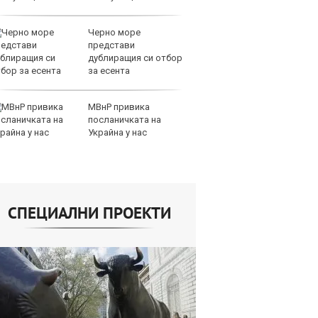
Черно море
пр
представи
ап
дублиращия си отбор
С
за есента
До
МВнР привика
да
посланичката на
10
Украйна у нас
80
СПЕЦИАЛНИ ПРОЕКТИ