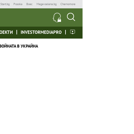
Start.bg
Posoka
Boec
Megavselena.bg
Chernomore
ОЕКТИ
INVESTORMEDIAPRO
ВОЙНАТА В УКРАЙНА