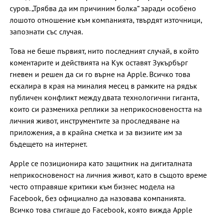
суров. „Трябва да им причиним болка“ заради особено
лошото отношение към компанията, твърдят източници,
запознати със случая.
Това не беше първият, нито последният случай, в който
коментарите и действията нa Кук оставят Зукърбърг
гневен и решен да си го върне на Apple. Всичко това
ескалира в края на миналия месец в рамките на рядък
публичен конфликт между двата технологични гиганта,
които си размениха реплики за неприкосновеността на
личния живот, инструментите за проследяване на
приложения, а в крайна сметка и за визиите им за
бъдещето на интернет.
Apple се позиционира като защитник на дигиталната
неприкосновеност на личния живот, като в същото време
често отправяше критики към бизнес модела на
Facebook, без официално да назовава компанията.
Всичко това стигаше до Facebook, която вижда Apple