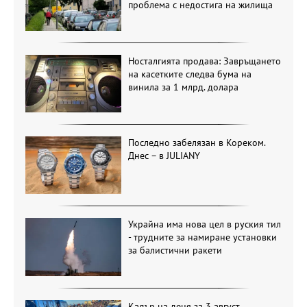
проблема с недостига на жилища
Носталгията продава: Завръщането
на касетките следва бума на
винила за 1 млрд. долара
Последно забелязан в Кореком.
Днес – в JULIANY
Украйна има нова цел в руския тил
- трудните за намиране установки
за балистични ракети
Кадър на деня за 3 август