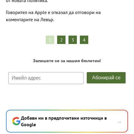
от новата политика.
Говорител на Apple е отказал да отговори на
коментарите на Левър.
1
2
3
4
Добави ни в предпочитани източници в
→
Google