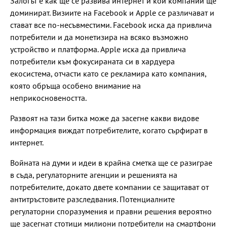
Залогът е как ще се развива интернет и кои компании ще
доминират. Визиите на Facebook и Apple се различават и
стават все по-несъвместими. Facebook иска да привлича
потребители и да монетизира на всяко възможно
устройство и платформа. Apple иска да привлича
потребители към фокусираната си в хардуера
екосистема, отчасти като се рекламира като компания,
която обръща особено внимание на
неприкосновеността.
Развоят на тази битка може да засегне какви видове
информация виждат потребителите, когато сърфират в
интернет.
Войната на думи и идеи в крайна сметка ще се разиграе
в съда, регулаторните агенции и решенията на
потребителите, докато двете компании се защитават от
антитръстовите разследвания. Потенциалните
регулаторни споразумения и правни решения вероятно
ще засегнат стотици милиони потребители на смартфони