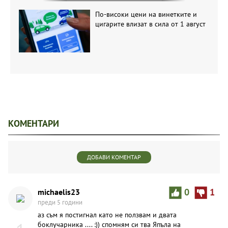
По-високи цени на винетките и
цигарите влизат в сила от 1 август
КОМЕНТАРИ
ДОБАВИ КОМЕНТАР
michaelis23
0
1
преди 5 години
аз съм я постигнал като не ползвам и двата
бoклyчapникa .... :)) спомням си тва Япъла на