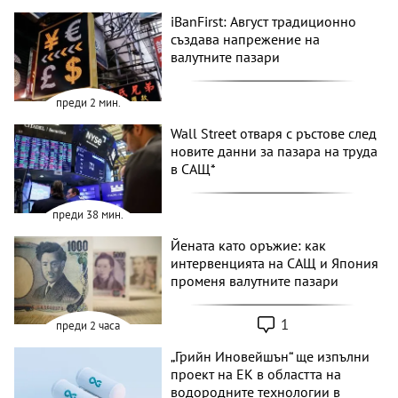
iBanFirst: Август традиционно
създава напрежение на
валутните пазари
преди 2 мин.
Wall Street отваря с ръстове след
новите данни за пазара на труда
в САЩ*
преди 38 мин.
Йената като оръжие: как
интервенцията на САЩ и Япония
променя валутните пазари
1
преди 2 часа
„Грийн Иновейшън“ ще изпълни
проект на ЕК в областта на
водородните технологии в