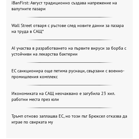
iBanFirst: Август традиционно създава напрежение на
валутните пазари
Wall Street отваря с ръстове след новите данни за пазара
на труда в САЩ*
AI участва в разработването на първите вируси за борба с
устойчиви на лекарства бактерии
ЕС санкционира още петима руснаци, свързани с военно-
промишления комплекс
Икономиката на САЩ неочаквано е загубила 23 хил.
работни места през юли
Тръмп отново заплашва ЕС, но този път Брюксел отказва да
играе по свирката му