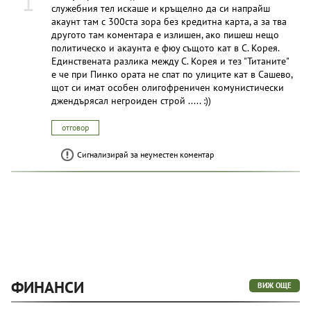
1
служебния тел искаше и кръщелно да си напрайш
акаунт там с 300ста зора без кредитна карта, а за тва
другото там коментара е излишен, ако пишеш нещо
политическо и акаунта е фюу същото кат в С. Корея.
Единствената разлика между С. Корея и тез "Титаните"
е че при Пинко ората не спат по улиците кат в Сашево,
щот си имат особен олигофpеничeн комунистически
джендърясал негрoиден строй ..... :))
отговор
Сигнализирай за неуместен коментар
ФИНАНСИ
ВИЖ ОЩЕ