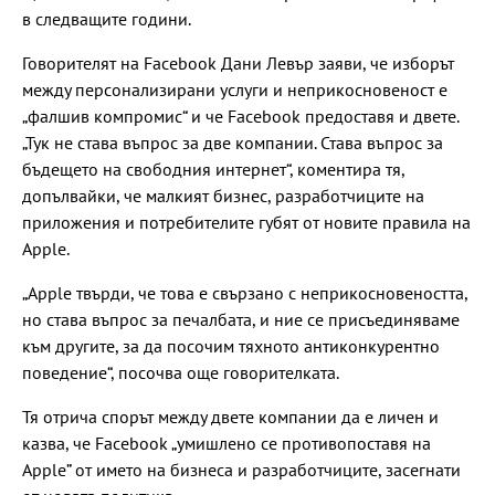
в следващите години.
Говорителят на Facebook Дани Левър заяви, че изборът
между персонализирани услуги и неприкосновеност е
„фалшив компромис“ и че Facebook предоставя и двете.
„Тук не става въпрос за две компании. Става въпрос за
бъдещето на свободния интернет“, коментира тя,
допълвайки, че малкият бизнес, разработчиците на
приложения и потребителите губят от новите правила на
Apple.
„Apple твърди, че това е свързано с неприкосновеността,
но става въпрос за печалбата, и ние се присъединяваме
към другите, за да посочим тяхното антиконкурентно
поведение“, посочва още говорителката.
Тя отрича спорът между двете компании да е личен и
казва, че Facebook „умишлено се противопоставя на
Apple” от името на бизнеса и разработчиците, засегнати