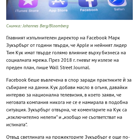
Снимка: Johannes Berg/Bloomberg
Главният изпълнителен директор на Facebook Марк
Зукърбърг от години твърди, че Apple и нейният лидер
Тим Кук имат твърде голямо влияние върху бизнеса на
социалната мрежа. През 2018 г. гневът му излезе на
преден план, пише Wall Street Journal.
Facebook беше въвлечена в спор заради практиките ѝ за
събиране на данни. Кук добави масло в огъня, давайки
интервю за национална телевизия, в което заяви, че
неговата компания никога не се е намирала в подобна
ситуация. Зукърбърг отвърна, че коментарите на Кук са
„изключително нелепи“ и „изобщо не съответстват на
истината“.
Отвъд светлината на прожекторите Зукърбърг е още по-