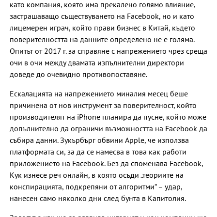
като компания, която има прекалено голямо влияние,
застрашаващо съществуването на Facebook, но и като
лицемерен играч, който прави бизнес в Китай, където
поверителността на данните определено не е голяма.
Опитът от 2017 г. за справяне с напрежението чрез среща
очи в очи между двамата изпълнителни директори
доведе до очевидно противопоставяне.
Ескалацията на напрежението миналия месец беше
причинена от нов инструмент за поверителност, който
производителят на iPhone планира да пусне, който може
допълнително да ограничи възможността на Facebook да
събира данни. Зукърбърг обвини Apple, че използва
платформата си, за да се намесва в това как работи
приложението на Facebook. Без да споменава Facebook,
Кук изнесе реч онлайн, в която осъди „теориите на
конспирацията, подкрепяни от алгоритми“ – удар,
нанесен само няколко дни след бунта в Капитолия.