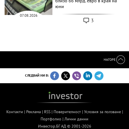
близо 66 млрд. евро в края на
юни
07.08.2026
3
НАГОРЕ
СЛЕДВАЙ НИ В:
Контакти
|
Реклама
|
RSS
|
Поверителност
|
Условия за ползване
|
Портфолио
|
Лични данни
Инвестор.БГ АД © 2001-2026