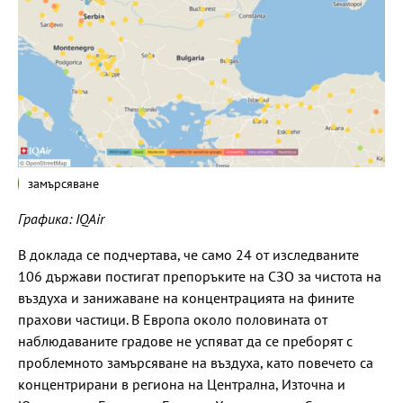
замърсяване
Графика: IQAir
В доклада се подчертава, че само 24 от изследваните
106 държави постигат препоръките на СЗО за чистота на
въздуха и занижаване на концентрацията на фините
прахови частици. В Европа около половината от
наблюдаваните градове не успяват да се преборят с
проблемното замърсяване на въздуха, като повечето са
концентрирани в региона на Централна, Източна и