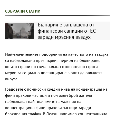
СВЪРЗАНИ СТАТИИ
България е заплашена от
финансови санкции от ЕС
заради мръсния въздух
Най-значителните подобрения на качеството на въздуха
са наблюдавани през първия период на блокиране,
когато страни по света налагат относително строги
мерки за социално дистанциране в опит да овладеят
вируса.
Градовете с по-високи средни нива на концентрация на
фини прахови частици и по-голям брой жители
наблюдават най-значимите намаления на
концентрацията фини прахови частици заради
блокирания трафик. В Делхи например концентрацията