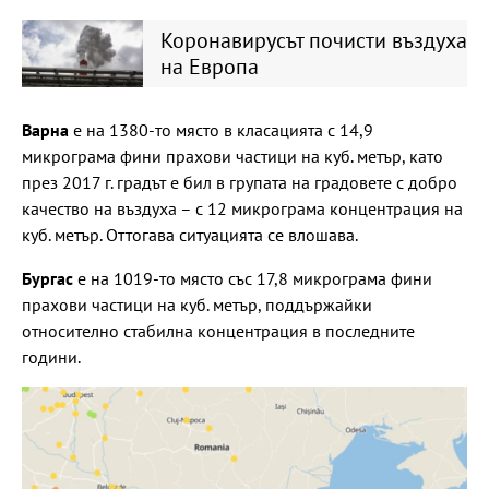
Коронавирусът почисти въздуха
на Европа
Варна
е на 1380-то място в класацията с 14,9
микрограма фини прахови частици на куб. метър, като
през 2017 г. градът е бил в групата на градовете с добро
качество на въздуха – с 12 микрограма концентрация на
куб. метър. Оттогава ситуацията се влошава.
Бургас
е на 1019-то място със 17,8 микрограма фини
прахови частици на куб. метър, поддържайки
относително стабилна концентрация в последните
години.