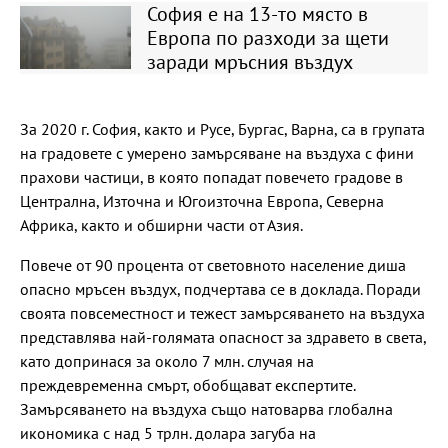
София е на 13-то място в
Европа по разходи за щети
заради мръсния въздух
За 2020 г. София, както и Русе, Бургас, Варна, са в групата
на градовете с умерено замърсяване на въздуха с фини
прахови частици, в която попадат повечето градове в
Централна, Източна и Югоизточна Европа, Северна
Африка, както и обширни части от Азия.
Повече от 90 процента от световното население диша
опасно мръсен въздух, подчертава се в доклада. Поради
своята повсеместност и тежест замърсяването на въздуха
представлява най-голямата опасност за здравето в света,
като допринася за около 7 млн. случая на
преждевременна смърт, обобщават експертите.
Замърсяването на въздуха също натоварва глобална
икономика с над 5 трлн. долара загуба на