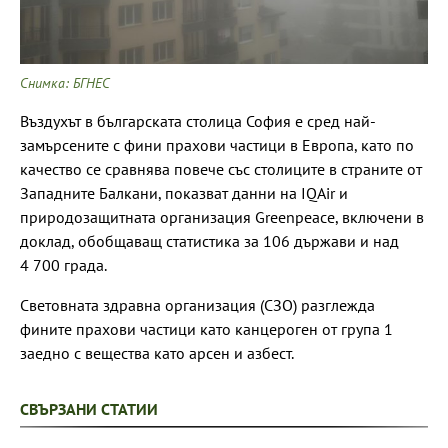
Снимка: БГНЕС
Въздухът в българската столица София е сред най-
замърсените с фини прахови частици в Европа, като по
качество се сравнява повече със столиците в страните от
Западните Балкани, показват данни на IQAir и
природозащитната организация Greenpeace, включени в
доклад, обобщаващ статистика за 106 държави и над
4 700 града.
Световната здравна организация (СЗО) разглежда
фините прахови частици като канцероген от група 1
заедно с вещества като арсен и азбест.
СВЪРЗАНИ СТАТИИ