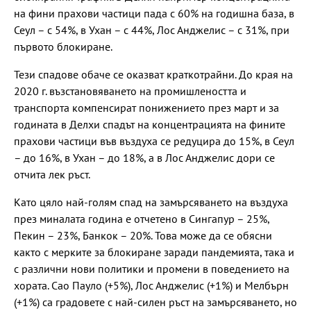
на фини прахови частици пада с 60% на годишна база, в
Сеул – с 54%, в Ухан – с 44%, Лос Анджелис – с 31%, при
първото блокиране.
Тези спадове обаче се оказват краткотрайни. До края на
2020 г. възстановяването на промишлеността и
транспорта компенсират понижението през март и за
годината в Делхи спадът на концентрацията на фините
прахови частици във въздуха се редуцира до 15%, в Сеул
– до 16%, в Ухан – до 18%, а в Лос Анджелис дори се
отчита лек ръст.
Като цяло най-голям спад на замърсяването на въздуха
през миналата година е отчетено в Сингапур – 25%,
Пекин – 23%, Банкок – 20%. Това може да се обясни
както с мерките за блокиране заради пандемията, така и
с различни нови политики и промени в поведението на
хората. Сао Пауло (+5%), Лос Анджелис (+1%) и Мелбърн
(+1%) са градовете с най-силен ръст на замърсяването, но