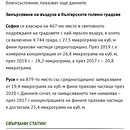
благосъстояние, показват още данните.
Замърсяване на въздуха в българските големи градове
София
се класира на 467-мо място в световното
подреждане на градовете с най-мръсен въздух, в което
са включени 4 744 града, с 27,5 микрограма на куб. м
фини прахови частици средногодишно. През 2019 г. е
измерена концентрация от 26,8 микрограма на куб. м,
през 2018 г. – 28,2 микрограма, а през 2017 г. – 20,8
микрограма.
Русе
е на 879-то място със средногодишно замърсяване
от 19,4 микрограма на куб. м фини прахови частици през
2020 г. Данните сочат, че замърсяването там намалява –
през 2017 г. концентрацията на фините прахови частици
е достигала 25,4 микрограма на куб. м.
СВЪРЗАНИ СТАТИИ