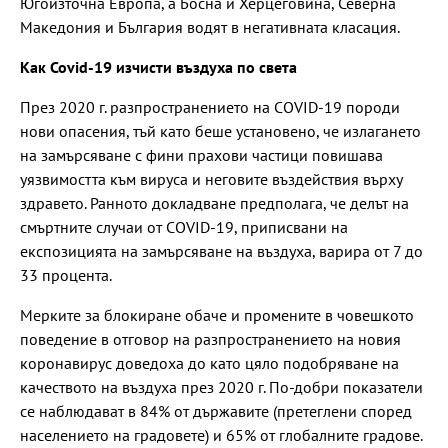
Югоизточна Европа, а Босна и Херцеговина, Северна
Македония и България водят в негативната класация.
Как Covid-19
изчисти въздуха по света
През 2020 г. разпространението на COVID-19 породи
нови опасения, тъй като беше установено, че излагането
на замърсяване с фини прахови частици повишава
уязвимостта към вируса и неговите въздействия върху
здравето. Ранното докладване предполага, че делът на
смъртните случаи от COVID-19, приписвани на
експозицията на замърсяване на въздуха, варира от 7 до
33 процента.
Мерките за блокиране обаче и промените в човешкото
поведение в отговор на разпространението на новия
коронавирус доведоха до като цяло подобряване на
качеството на въздуха през 2020 г. По-добри показатели
се наблюдават в 84% от държавите (претеглени според
населението на градовете) и 65% от глобалните градове.