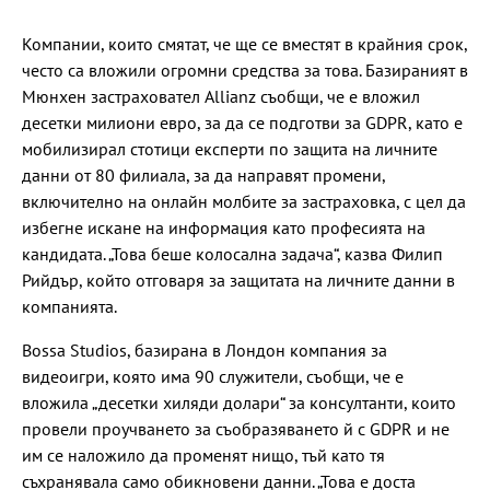
Компании, които смятат, че ще се вместят в крайния срок,
често са вложили огромни средства за това. Базираният в
Мюнхен застраховател Allianz съобщи, че е вложил
десетки милиони евро, за да се подготви за GDPR, като е
мобилизирал стотици експерти по защита на личните
данни от 80 филиала, за да направят промени,
включително на онлайн молбите за застраховка, с цел да
избегне искане на информация като професията на
кандидата. „Това беше колосална задача“, казва Филип
Рийдър, който отговаря за защитата на личните данни в
компанията.
Bossa Studios, базирана в Лондон компания за
видеоигри, която има 90 служители, съобщи, че е
вложила „десетки хиляди долари“ за консултанти, които
провели проучването за съобразяването й с GDPR и не
им се наложило да променят нищо, тъй като тя
съхранявала само обикновени данни. „Това е доста