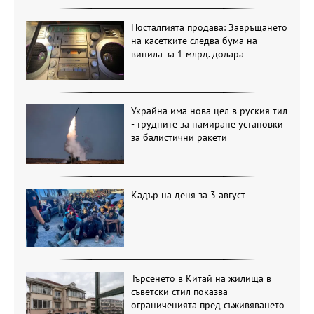
Носталгията продава: Завръщането
на касетките следва бума на
винила за 1 млрд. долара
Украйна има нова цел в руския тил
- трудните за намиране установки
за балистични ракети
Кадър на деня за 3 август
Търсенето в Китай на жилища в
съветски стил показва
ограниченията пред съживяването