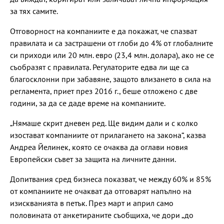
за тях самите.
Отговорност на компаниите е да покажат, че спазват
правилата и са застрашени от глоби до 4% от глобалните
си приходи или 20 млн. евро (23,4 млн. долара), ако не се
съобразят с правилата. Регулаторите едва ли ще са
благосклонни при забавяне, защото влизането в сила на
регламента, приет през 2016 г., беше отложено с две
години, за да се даде време на компаниите.
„Нямаше скрит дневен ред. Ще видим дали и с колко
изостават компаниите от прилагането на закона“, казва
Андреа Йелинек, която се очаква да оглави новия
Европейски съвет за защита на личните данни.
Допитвания сред бизнеса показват, че между 60% и 85%
от компаниите не очакват да отговарят напълно на
изискванията в петък. През март и април само
половината от анкетираните съобщиха, че дори „до