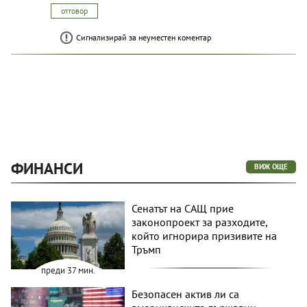
отговор
Сигнализирай за неуместен коментар
ФИНАНСИ
ВИЖ ОЩЕ
Сенатът на САЩ прие
законопроект за разходите,
който игнорира призивите на
Тръмп
преди 37 мин.
Безопасен актив ли са