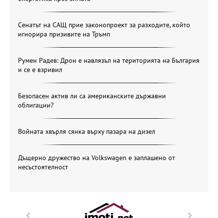
Сенатът на САЩ прие законопроект за разходите, който
игнорира призивите на Тръмп
Румен Радев: Дрон е навлязъл на територията на България
и се е взривил
Безопасен актив ли са американските държавни
облигации?
Войната хвърля сянка върху пазара на дизел
Дъщерно дружество на Volkswagen е заплашено от
несъстоятелност