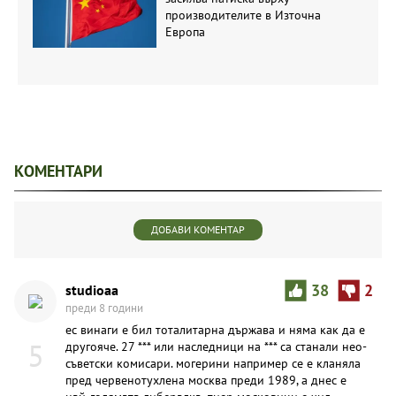
производителите в Източна
Европа
КОМЕНТАРИ
ДОБАВИ КОМЕНТАР
studioaa
38
2
преди 8 години
ес винаги е бил тоталитарна държава и няма как да е
5
другояче. 27 *** или наследници на *** са станали нео-
съветски комисари. могерини например се е кланяла
пред червенотухлена москва преди 1989, а днес е