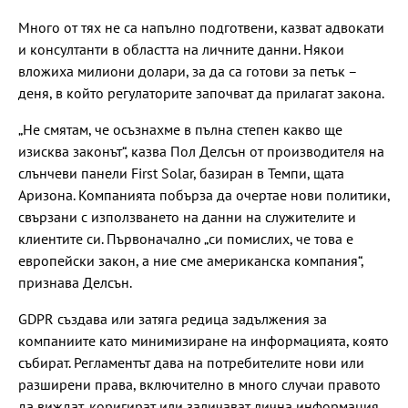
Много от тях не са напълно подготвени, казват адвокати
и консултанти в областта на личните данни. Някои
вложиха милиони долари, за да са готови за петък –
деня, в който регулаторите започват да прилагат закона.
„Не смятам, че осъзнахме в пълна степен какво ще
изисква законът“, казва Пол Делсън от производителя на
слънчеви панели First Solar, базиран в Темпи, щата
Аризона. Компанията побърза да очертае нови политики,
свързани с използването на данни на служителите и
клиентите си. Първоначално „си помислих, че това е
европейски закон, а ние сме американска компания“,
признава Делсън.
GDPR създава или затяга редица задължения за
компаниите като минимизиране на информацията, която
събират. Регламентът дава на потребителите нови или
разширени права, включително в много случаи правото
да виждат, коригират или заличават лична информация