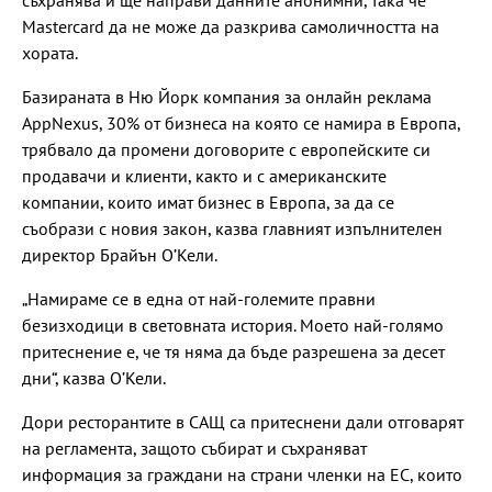
съхранява и ще направи данните анонимни, така че
Mastercard да не може да разкрива самоличността на
хората.
Базираната в Ню Йорк компания за онлайн реклама
AppNexus, 30% от бизнеса на която се намира в Европа,
трябвало да промени договорите с европейските си
продавачи и клиенти, както и с американските
компании, които имат бизнес в Европа, за да се
съобрази с новия закон, казва главният изпълнителен
директор Брайън О’Кели.
„Намираме се в една от най-големите правни
безизходици в световната история. Моето най-голямо
притеснение е, че тя няма да бъде разрешена за десет
дни“, казва О’Кели.
Дори ресторантите в САЩ са притеснени дали отговарят
на регламента, защото събират и съхраняват
информация за граждани на страни членки на ЕС, които