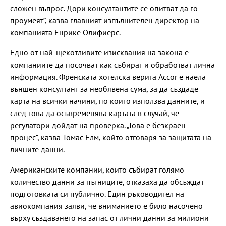
сложен въпрос. Дори консултантите се опитват да го
проумеят“, казва главният изпълнителен директор на
компанията Енрике Олифиерс.
Едно от най-щекотливите изисквания на закона е
компаниите да посочват как събират и обработват лична
информация. Френската хотелска верига Accor е наела
външен консултант за необявена сума, за да създаде
карта на всички начини, по които използва данните, и
след това да осъвременява картата в случай, че
регулатори дойдат на проверка. „Това е безкраен
процес“, казва Томас Елм, който отговаря за защитата на
личните данни.
Американските компании, които събират голямо
количество данни за пътниците, отказаха да обсъждат
подготовката си публично. Един ръководител на
авиокомпания заяви, че вниманието е било насочено
върху създаването на запас от лични данни за милиони