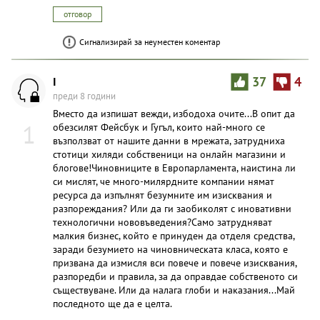
отговор
Сигнализирай за неуместен коментар
I
37
4
преди 8 години
Вместо да изпишат вежди, избодоха очите...В опит да
1
обезсилят Фейсбук и Гугъл, които най-много се
възползват от нашите данни в мрежата, затрудниха
стотици хиляди собственици на онлайн магазини и
блогове!Чиновниците в Европарламента, наистина ли
си мислят, че много-милярдните компании нямат
ресурса да изпълнят безумните им изисквания и
разпореждания? Или да ги заобиколят с иновативни
технологични нововъведения?Само затрудняват
малкия бизнес, който е принуден да отделя средства,
заради безумието на чиновническата класа, която е
призвана да измисля вси повече и повече изисквания,
разпоредби и правила, за да оправдае собственото си
съществуване. Или да налага глоби и наказания...Май
последното ще да е целта.