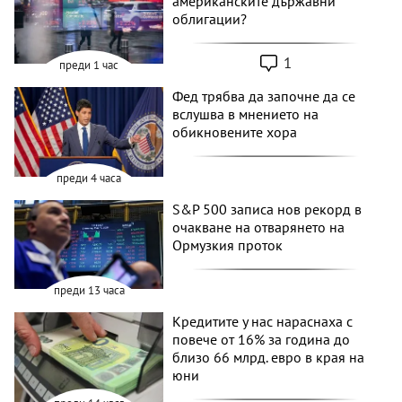
американските държавни
облигации?
1
преди 1 час
Фед трябва да започне да се
вслушва в мнението на
обикновените хора
преди 4 часа
S&P 500 записа нов рекорд в
очакване на отварянето на
Ормузкия проток
преди 13 часа
Кредитите у нас нараснаха с
повече от 16% за година до
близо 66 млрд. евро в края на
юни