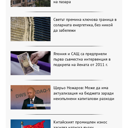
на пазара
Светът премина ключова граница в
соларната енергетика, без никой
да забележи
Япония и САЩ са предприели
първа съвместна интервенция в
подкрепа на йената от 2011 г.
Щерьо Ножаров: Може да има
актуализация на бюджета заради
неизпълнени капиталови разходи
Китайският промишлен износ
засилва натиска върху