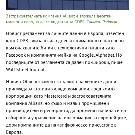
Застрахователната компания Allianz е вложила десетки
милиони евро, за да се подготви за GDPR.
Снимка: Ройтерс
Новият регламент за личните данни в Европа, известен
като GDPR, влиза в сила днес и вниманието е насочено
към очакваните битки с технологични гиганти като
Facebook и компанията-майка на Google, Alphabet. Но
последиците от регламента са далеч по-широки, пише
Wall Street Journal.
Новият Общ регламент за защита на личните данни
принуждава стотици хиляди компании, сред които
корпорации като Mastercard и застрахователната
компания Allianz, но също и малки промишлени
производители и ресторанти, да променят начина си на
събиране и управление на информация за европейците,
дори компаниите да нямат физическо присъствие в
Европа.