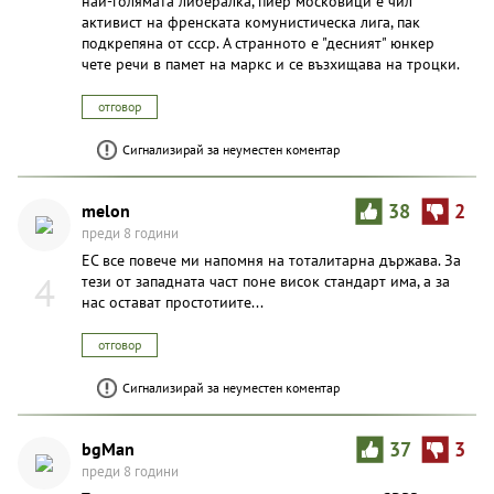
най-голямата либералка, пиер московици е чил
активист на френската комунистическа лига, пак
подкрепяна от ссср. А странното е "десният" юнкер
чете речи в памет на маркс и се възхищава на троцки.
отговор
Сигнализирай за неуместен коментар
melon
38
2
преди 8 години
ЕС все повече ми напомня на тоталитарна държава. За
4
тези от западната част поне висок стандарт има, а за
нас остават простотиите...
отговор
Сигнализирай за неуместен коментар
bgMan
37
3
преди 8 години