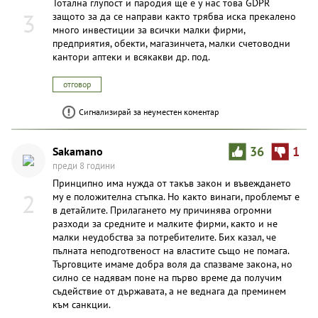
Тотална глупост и пародия ще е у нас това GDPR
3
защото за да се направи както трябва иска прекалено
много инвестиции за всички малки фирми,
предприятия, обекти, магазинчета, малки счетоводни
кантори аптеки и всякакви др. под.
отговор
Сигнализирай за неуместен коментар
Sakamano
36
1
преди 8 години
Принципно има нужда от такъв закон и въвеждането
2
му е положителна стъпка. Но както винаги, проблемът е
в детайлите. Прилагането му причинява огромни
разходи за средните и малките фирми, както и не
малки неудобства за потребителите. Бих казал, че
пълната неподготвеност на властите също не помага.
Търговците имаме добра воля да спазваме закона, но
силно се надявам поне на първо време да получим
съдействие от държавата, а не веднага да преминем
към санкции.