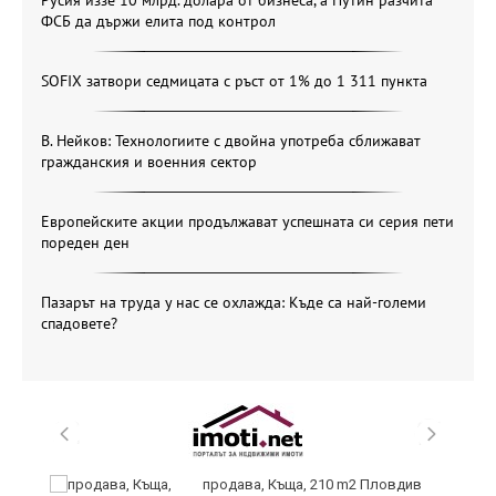
Русия иззе 10 млрд. долара от бизнеса, а Путин разчита
ФСБ да държи елита под контрол
SOFIX затвори седмицата с ръст от 1% до 1 311 пункта
В. Нейков: Технологиите с двойна употреба сближават
гражданския и военния сектор
Европейските акции продължават успешната си серия пети
пореден ден
Пазарът на труда у нас се охлажда: Къде са най-големи
спадовете?
и
продава, Къща, 210 m2 Пловдив