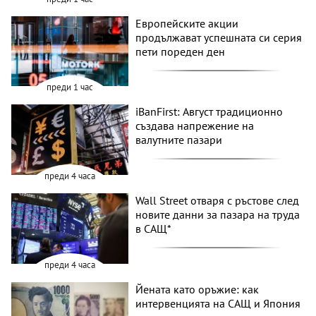
Европейските акции
продължават успешната си серия
пети пореден ден
преди 1 час
iBanFirst: Август традиционно
създава напрежение на
валутните пазари
преди 4 часа
Wall Street отваря с ръстове след
новите данни за пазара на труда
в САЩ*
преди 4 часа
Йената като оръжие: как
интервенцията на САЩ и Япония