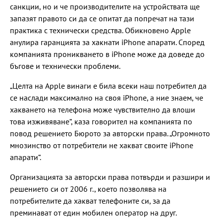
санкции, но и че производителите на устройствата ще
запазят правото си да се опитат да попречат на тази
практика с технически средства. Обикновено Apple
анулира гаранцията за хакнати iPhonе апарати. Според
компанията проникването в iPhone може да доведе до
бъгове и технически проблеми.
„Целта на Apple винаги е била всеки наш потребител да
се наслади максимално на своя iPhone, а ние знаем, че
хакването на телефона може чувствително да влоши
това изживяване“, каза говорител на компанията по
повод решението Бюрото за авторски права. „Огромното
мнозинство от потребители не хакват своите iPhone
апарати“.
Организацията за авторски права потвърди и разшири и
решението си от 2006 г., което позволява на
потребителите да хакват телефоните си, за да
преминават от един мобилен оператор на друг.