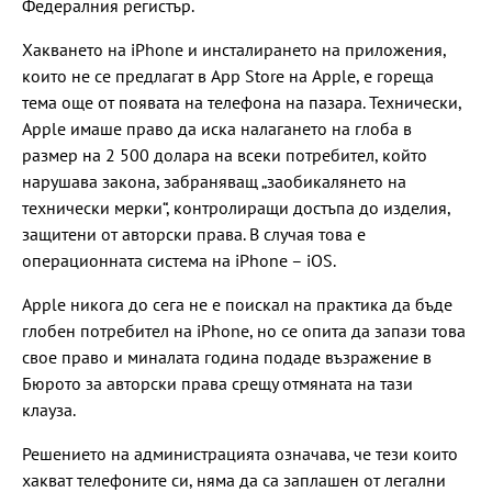
Федералния регистър.
Хакването на iPhone и инсталирането на приложения,
които не се предлагат в App Store на Apple, е гореща
тема още от появата на телефона на пазара. Технически,
Apple имаше право да иска налагането на глоба в
размер на 2 500 долара на всеки потребител, който
нарушава закона, забраняващ „заобикалянето на
технически мерки“, контролиращи достъпа до изделия,
защитени от авторски права. В случая това е
операционната система на iPhone – iOS.
Apple никога до сега не е поискал на практика да бъде
глобен потребител на iPhone, но се опита да запази това
свое право и миналата година подаде възражение в
Бюрото за авторски права срещу отмяната на тази
клауза.
Решението на администрацията означава, че тези които
хакват телефоните си, няма да са заплашен от легални