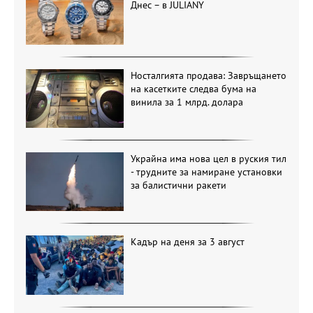
Днес – в JULIANY
Носталгията продава: Завръщането
на касетките следва бума на
винила за 1 млрд. долара
Украйна има нова цел в руския тил
- трудните за намиране установки
за балистични ракети
Кадър на деня за 3 август