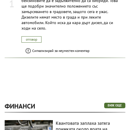
1
бензиновите да е задължително да са хибриди. Това
ще подобри значително положението със
замърсяването в градовете, защото сега е ужас.
Дизелите нямат място в града и при леките
автомобили. Който иска да кара дърт дизел, да си
ходи на село.
отговор
Сигнализирай за неуместен коментар
ФИНАНСИ
ВИЖ ОЩЕ
Квантовата заплаха затяга
примката около врата на