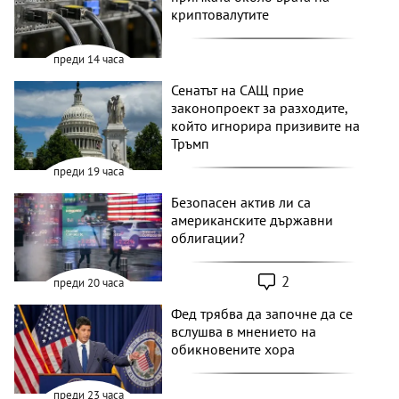
криптовалутите
преди 14 часа
Сенатът на САЩ прие
законопроект за разходите,
който игнорира призивите на
Тръмп
преди 19 часа
Безопасен актив ли са
американските държавни
облигации?
2
преди 20 часа
Фед трябва да започне да се
вслушва в мнението на
обикновените хора
преди 23 часа