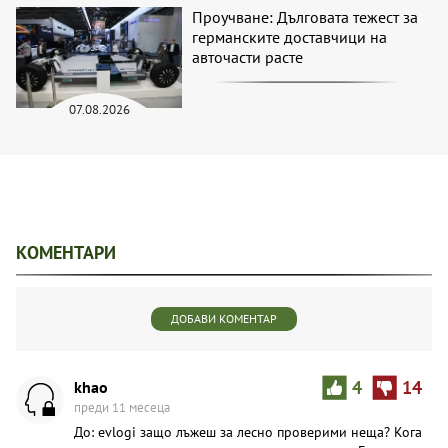
Проучване: Дълговата тежест за
германските доставчици на
авточасти расте
07.08.2026
КОМЕНТАРИ
ДОБАВИ КОМЕНТАР
khao
4
14
преди 11 месеца
До: evlogi защо лъжеш за лесно проверими неща? Кога