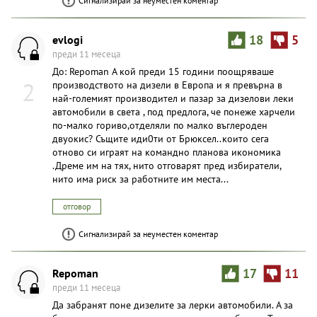
Сигнализирай за неуместен коментар
evlogi
18
5
преди 11 месеца
До: Repoman A кой преди 15 години поощряваше
2
производството на дизели в Европа и я превърна в
най-големият производител и пазар за дизелови леки
автомобили в света , под предлога, че понеже харчели
по-малко гориво,отделяли по малко въглероден
двуокис? Същите иди0ти от Брюксел..които сега
отново си играят на командно планова икономика
.Дреме им на тях, нито отговарят пред избиратели,
нито има риск за работните им места...
отговор
Сигнализирай за неуместен коментар
Repoman
17
11
преди 11 месеца
Да забранят поне дизелите за лерки автомобили. А за