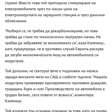
горене. Вместо това той препоръча стимулиране на
електромобилите чрез по-ниски цени на
електроенергията на зарядните станции и чрез данъчни
облекчения.
"Разбира се, че трябва да декарбонизираме, но това
трябва да стане по технологично неутрален начин. Не
трябва да забравяме за икономиката си", каза Калениус,
като предупреди, че в противен случай Европа рискува
да загуби икономическата мощ на автомобилната си
индустрия.
Той допълни, че секторът вече е подложен на натиск
заради високите мита на САЩ и слабото търсене. "Нашата
индустрия преживява едновременно проливни дъждове,
градушки, бури и сняг. Производството на автомобили е
труден бизнес, сега повече от всякога", коментира
Калениус.
Той изрежда три основни причини за това, като на първо