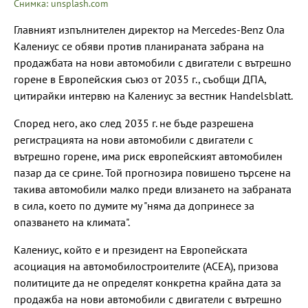
Снимка: unsplash.com
Главният изпълнителен директор на Mercedes-Benz Ола
Калениус се обяви против планираната забрана на
продажбата на нови автомобили с двигатели с вътрешно
горене в Европейския съюз от 2035 г., съобщи ДПА,
цитирайки интервю на Калениус за вестник Handelsblatt.
Според него, ако след 2035 г. не бъде разрешена
регистрацията на нови автомобили с двигатели с
вътрешно горене, има риск европейският автомобилен
пазар да се срине. Той прогнозира повишено търсене на
такива автомобили малко преди влизането на забраната
в сила, което по думите му "няма да допринесе за
опазването на климата".
Калениус, който е и президент на Европейската
асоциация на автомобилостроителите (ACEA), призова
политиците да не определят конкретна крайна дата за
продажба на нови автомобили с двигатели с вътрешно