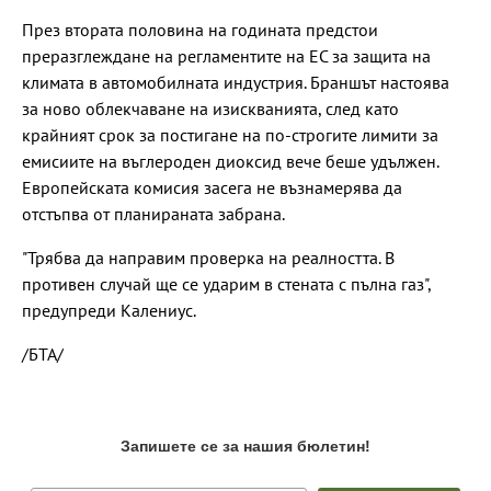
През втората половина на годината предстои
преразглеждане на регламентите на ЕС за защита на
климата в автомобилната индустрия. Браншът настоява
за ново облекчаване на изискванията, след като
крайният срок за постигане на по-строгите лимити за
емисиите на въглероден диоксид вече беше удължен.
Европейската комисия засега не възнамерява да
отстъпва от планираната забрана.
"Трябва да направим проверка на реалността. В
противен случай ще се ударим в стената с пълна газ",
предупреди Калениус.
/БТА/