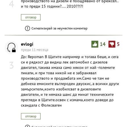
4
производството на дизели е поощрявано от Брюксел..
и то преди 15 години?.... 2010??!?!
отговор
Сигнализирай за неуместен коментар
evlogi
14
5
преди 11 месеца
До: Repoman В Щатите например и тогава беше, и сега
3
си е рядкост да видиш лек автомобил с дизелов
двигател, такива имаха само някои от най -големите
пикапи, и при това никой не е забранявал
производството и продажбата им.Само че там не
дебнеха емисиите въглероден двуокис, а всички други
замърсители,които изобилсват в дизеловите
двигатели, и те нямаха шанс да минат техническите
прегледи в Щатите.освен с измама,което доведе до
скандала с Фолксваген
отговор