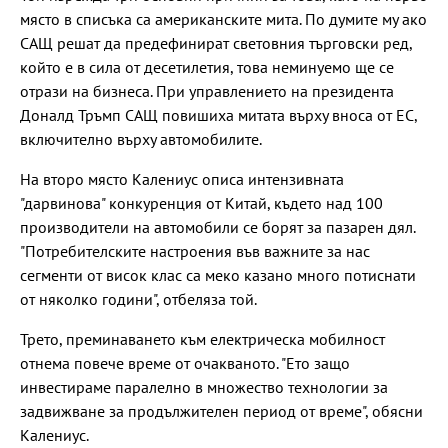
място в списъка са американските мита. По думите му ако
САЩ решат да предефинират световния търговски ред,
който е в сила от десетилетия, това неминуемо ще се
отрази на бизнеса. При управлението на президента
Доналд Тръмп САЩ повишиха митата върху вноса от ЕС,
включително върху автомобилите.
На второ място Калениус описа интензивната
"дарвинова" конкуренция от Китай, където над 100
производители на автомобили се борят за пазарен дял.
"Потребителските настроения във важните за нас
сегменти от висок клас са меко казано много потиснати
от няколко години", отбеляза той.
Трето, преминаването към електрическа мобилност
отнема повече време от очакваното. "Ето защо
инвестираме паралелно в множество технологии за
задвижване за продължителен период от време", обясни
Калениус.