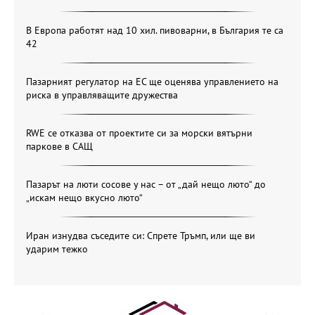
В Европа работят над 10 хил. пивоварни, в България те са
42
Пазарният регулатор на ЕС ще оценява управлението на
риска в управляващите дружества
RWE се отказва от проектите си за морски вятърни
паркове в САЩ
Пазарът на люти сосове у нас – от „дай нещо люто“ до
„искам нещо вкусно люто“
Иран изнудва съседите си: Спрете Тръмп, или ще ви
ударим тежко