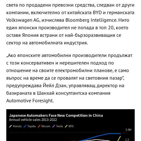
света по продадени превозни средства, следван от други
компании, включително от китайската BYD и германската
Volkswagen AG, изчислява Bloomberg Intelligence. Нито
един японски производител не попада в топ 20, което
оставя Япония встрани от най-бързоразвиващия се
сектор на автомобилната индустрия.
„Ако японските автомобилни производители продължат
с този консервативен и нерешителен подход по
отношение на своите електромобилни планове, е само
въпрос на време да се провалят на световния пазар“,
предупреждава Йейл Дзан, управляващ директор на
базираната в Шанхай консултантска компания
Automotive Foresight.