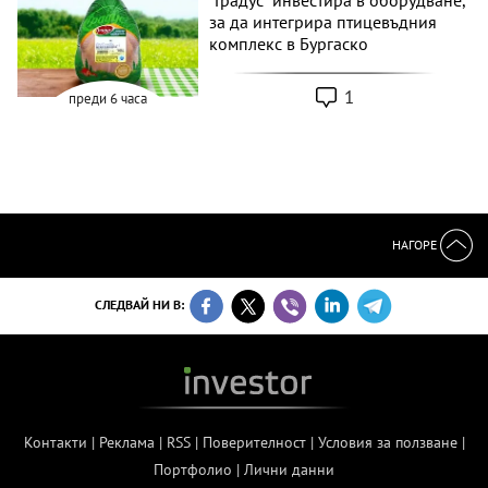
за да интегрира птицевъдния
комплекс в Бургаско
1
преди 6 часа
НАГОРЕ
СЛЕДВАЙ НИ В:
Контакти
|
Реклама
|
RSS
|
Поверителност
|
Условия за ползване
|
Портфолио
|
Лични данни