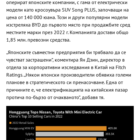
оперират японските компании, с гама от електрически
модели като кросоувъра SUV Song PLUS, започващи на
цена от 140 000 юана. Този и други популярни модели
изстреляха BYD до първото място при продажбите сред
местните марки през 2022 г. Компанията достави общо
1,85 млн. превозни средства.
„Японските съвместни предприятия би трябвало да се
чувстват застрашени“, коментира Ян Дзин, директор в
отдела за корпоративни изследвания в Китай на Fitch
Ratings. „Някои японски производители обявиха големи
планове в стратегическото си пренасочване. Една от
причините е, че електрификацията на китайския пазар
протича по-бързо от очакваното“, добавя тя.