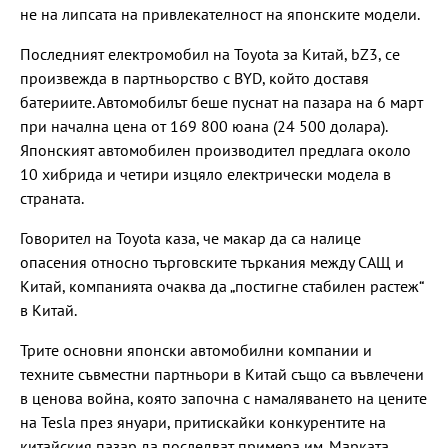
не на липсата на привлекателност на японските модели.
Последният електромобил на Toyota за Китай, bZ3, се
произвежда в партньорство с BYD, който доставя
батериите. Автомобилът беше пуснат на пазара на 6 март
при начална цена от 169 800 юана (24 500 долара).
Японският автомобилен производител предлага около
10 хибрида и четири изцяло електрически модела в
страната.
Говорител на Toyota каза, че макар да са налице
опасения относно търговските търкания между САЩ и
Китай, компанията очаква да „постигне стабилен растеж“
в Китай.
Трите основни японски автомобилни компании и
техните съвместни партньори в Китай също са въвлечени
в ценова война, която започна с намаляването на цените
на Tesla през януари, притискайки конкурентите на
китайския пазар да последват примера им. Марката