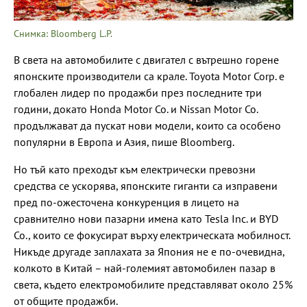
Снимка: Bloomberg L.P.
В света на автомобилите с двигател с вътрешно горене
японските производители са крале. Toyota Motor Corp. е
глобален лидер по продажби през последните три
години, докато Honda Motor Co. и Nissan Motor Co.
продължават да пускат нови модели, които са особено
популярни в Европа и Азия, пише Bloomberg.
Но тъй като преходът към електрически превозни
средства се ускорява, японските гиганти са изправени
пред по-ожесточена конкуренция в лицето на
сравнително нови пазарни имена като Tesla Inc. и BYD
Co., които се фокусират върху електрическата мобилност.
Никъде другаде заплахата за Япония не е по-очевидна,
колкото в Китай – най-големият автомобилен пазар в
света, където електромобилите представляват около 25%
от общите продажби.