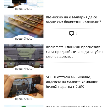
преди 3 часа
Възможно ли е България да се
върне към бюджетни излишъци?
2
преди 3 часа
Rheinmetall понижи прогнозата
си за продажбите заради загубен
ключов договор
преди 4 часа
SOFIX отстъпи минимално,
индексът на малките компании
beamX нарасна с 2,6%
преди 5 часа
"Градус" инвестира в оборудване,