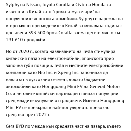
Sylphy на Nissan, Toyota Corolla и Civic на Honda са
известни в Китай като "тримата мускетари" на
популярните японски автомобили. Sylphy се нарежда на
второ място при моделите в Китай за миналата година с
доставени 393 500 броя. Coralla заема десето място със
191 610 продажби.
Но от 2020 г., когато навлизането на Tesla стимулира
китайския пазар на електромобили, японското трио
започна губи позиции. Tesla и местните електромобилни
компании като Nio Inc. и Xpeng Inc. започнаха да
навлизат в луксозния сегмент, докато бюджетни
автомобили като Hongguang Mini EV на General Motors
Co. и неговите китайски партньори станаха популярни
сред младите купувачи от градовете. Именно Hongguang
Mini EV се превърна в най-популярното превозно
средство през 2022 г.
Сега BYD поглежда към средната част на пазара, където