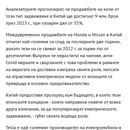
Анализаторите прогнозират, че продажбите на коли от
този тип задвижване в Китай ще достигнат 9 млн. броя
през 2023 г., при пазарен дял от 35%.
Междувременно продажбите на Honda и Nissan в Китай
отчитат най-големия си спад за последните две години,
докато тези на се свиват за 2022 г. за първи път от
десетилетие. Въпреки че недостигът на чипове, анти-
Covid мерките и свързаните с това проблеми в рамките
на веригата на доставки изиграха своята роля, липсата
на атрактивни електрически модели от японците се
превръща в основно предизвикателство.
Китай предоставя прозорец към бъдещето, в което тези
японските концерни - които направиха повече от всяка
друга компания, за да популяризират електрическото
задвижване, - губят своята водеща роля.
Tesla е най-големият производител на електромобили в