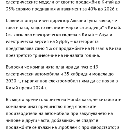
електрическите модели от своите продажби в Китай до
35% спрямо предишния ангажимент за 40% до 2026 г.
Главният оперативен директор Ашвани Гупта заяви, че
това е така, защото местните марки са „водещи“ в Китай.
Със само два електрически модела в Китай – Ariya и
електрическа версия на Sylphy – категорията
представлява само 1% от продажбите на Nissan в Китай
през третото тримесечие на миналата година.
Въпреки че компанията планира да пусне 19
електрически автомобила и 35 хибридни модела до
2030 г., първият нов електромобил няма да се появи в
Китай преди 2024 г.
В същото време говорител на Honda каза, че китайските
компании имат предимство пред японските
производители на автомобили при закупуването на
чипове и други части, добавяйки, че спадът в
продажбите се дължи на „проблем с производството“, а