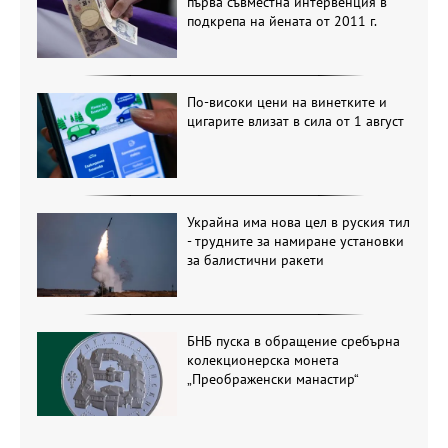
първа съвместна интервенция в
подкрепа на йената от 2011 г.
По-високи цени на винетките и
цигарите влизат в сила от 1 август
Украйна има нова цел в руския тил
- трудните за намиране установки
за балистични ракети
БНБ пуска в обращение сребърна
колекционерска монета
„Преображенски манастир“