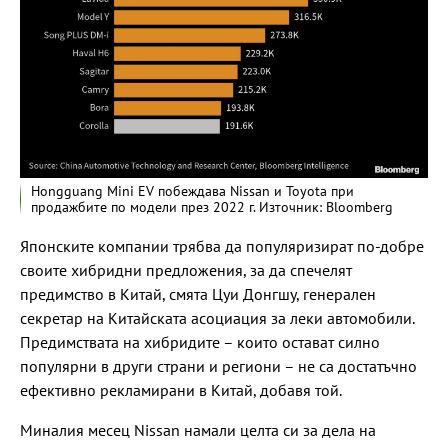
Hongguang Mini EV побеждава Nissan и Toyota при
продажбите по модели през 2022 г. Източник: Bloomberg
Японските компании трябва да популяризират по-добре
своите хибридни предложения, за да спечелят
предимство в Китай, смята Цуи Донгшу, генерален
секретар на Китайската асоциация за леки автомобили.
Предимствата на хибридите – които остават силно
популярни в други страни и региони – не са достатъчно
ефективно рекламирани в Китай, добавя той.
Миналия месец Nissan намали целта си за дела на