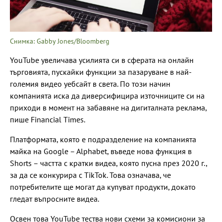
Снимка: Gabby Jones/Bloomberg
YouTube увеличава усилията си в сферата на онлайн
търговията, пускайки функции за пазаруване в най-
големия видео уебсайт в света. По този начин
компанията иска да диверсифицира източниците си на
приходи в момент на забавяне на дигиталната реклама,
пише Financial Times.
Платформата, която е подразделение на компанията
майка на Google – Alphabet, въведе нова функция в
Shorts – частта с кратки видеа, която пусна през 2020 г.,
за да се конкурира с TikTok. Това означава, че
потребителите ще могат да купуват продукти, докато
гледат въпросните видеа.
Освен това YouTube тества нови схеми за комисиони за