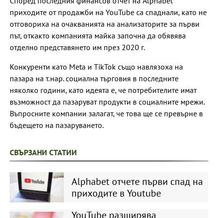
Според последния финансов отчет на Alphabet
приходите от продажби на YouTube са спаднали, като не
отговориха на очакванията на анализаторите за първи
път, откакто компанията майка започна да обявява
отделно представянето им през 2020 г.
Конкуренти като Meta и TikTok също навлязоха на
пазара на т.нар. социална търговия в последните
няколко години, като идеята е, че потребителите имат
възможност да пазаруват продукти в социалните мрежи.
Въпросните компании залагат, че това ще се превърне в
бъдещето на пазаруването.
СВЪРЗАНИ СТАТИИ
Alphabet отчете първи спад на
приходите в Youtube
YouTube разширява