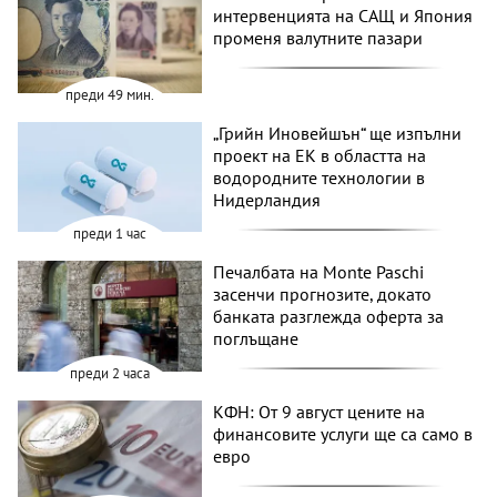
интервенцията на САЩ и Япония
променя валутните пазари
преди 49 мин.
„Грийн Иновейшън“ ще изпълни
проект на ЕК в областта на
водородните технологии в
Нидерландия
преди 1 час
Печалбата на Monte Paschi
засенчи прогнозите, докато
банката разглежда оферта за
поглъщане
преди 2 часа
КФН: От 9 август цените на
финансовите услуги ще са само в
евро