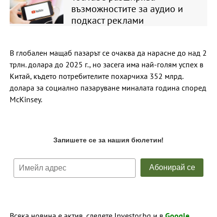
възможностите за аудио и
подкаст реклами
В глобален мащаб пазарът се очаква да нарасне до над 2
трлн. долара до 2025 г., но засега има най-голям успех в
Китай, където потребителите похарчиха 352 млрд.
долара за социално пазаруване миналата година според
McKinsey.
Всяка новина е актив, следете Investor.bg и в
Google