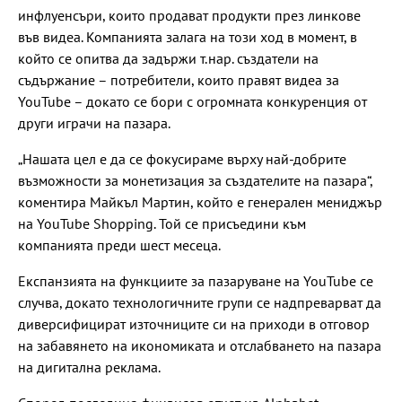
инфлуенсъри, които продават продукти през линкове
във видеа. Компанията залага на този ход в момент, в
който се опитва да задържи т.нар. създатели на
съдържание – потребители, които правят видеа за
YouTube – докато се бори с огромната конкуренция от
други играчи на пазара.
„Нашата цел е да се фокусираме върху най-добрите
възможности за монетизация за създателите на пазара“,
коментира Майкъл Мартин, който е генерален мениджър
на YouTube Shopping. Той се присъедини към
компанията преди шест месеца.
Експанзията на функциите за пазаруване на YouTube се
случва, докато технологичните групи се надпреварват да
диверсифицират източниците си на приходи в отговор
на забавянето на икономиката и отслабването на пазара
на дигитална реклама.