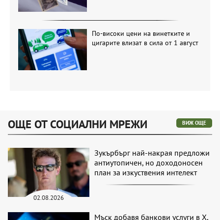
По-високи цени на винетките и
цигарите влизат в сила от 1 август
ОЩЕ ОТ СОЦИАЛНИ МРЕЖИ
ВИЖ ОЩЕ
Зукърбърг най-накрая предложи
антиутопичен, но доходоносен
план за изкуствения интелект
02.08.2026
Мъск добавя банкови услуги в X,