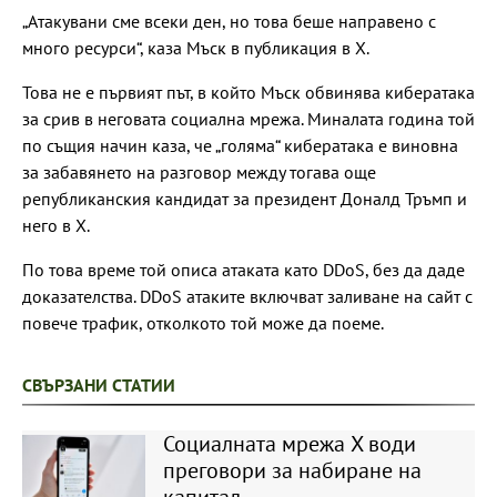
„Атакувани сме всеки ден, но това беше направено с
много ресурси“, каза Мъск в публикация в X.
Това не е първият път, в който Мъск обвинява кибератака
за срив в неговата социална мрежа. Миналата година той
по същия начин каза, че „голяма“ кибератака е виновна
за забавянето на разговор между тогава още
републиканския кандидат за президент Доналд Тръмп и
него в X.
По това време той описа атаката като DDoS, без да даде
доказателства. DDoS атаките включват заливане на сайт с
повече трафик, отколкото той може да поеме.
СВЪРЗАНИ СТАТИИ
Социалната мрежа X води
преговори за набиране на
капитал