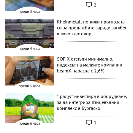
2
преди 3 часа
Rheinmetall понижи прогнозата
си за продажбите заради загубен
ключов договор
преди 4 часа
SOFIX отстъпи минимално,
индексът на малките компании
beamX нарасна с 2,6%
преди 5 часа
"Градус" инвестира в оборудване,
за да интегрира птицевъдния
комплекс в Бургаско
1
преди 6 часа