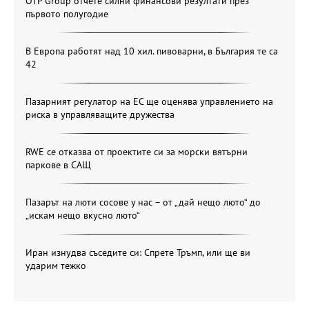
OTP Group отчете силни финансови резултати през
първото полугодие
В Европа работят над 10 хил. пивоварни, в България те са
42
Пазарният регулатор на ЕС ще оценява управлението на
риска в управляващите дружества
RWE се отказва от проектите си за морски вятърни
паркове в САЩ
Пазарът на люти сосове у нас – от „дай нещо люто“ до
„искам нещо вкусно люто“
Иран изнудва съседите си: Спрете Тръмп, или ще ви
ударим тежко