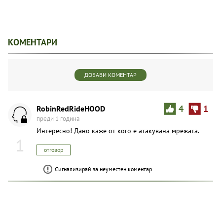
КОМЕНТАРИ
ДОБАВИ КОМЕНТАР
RobinRedRideHOOD
4
1
преди 1 година
Интересно! Дано каже от кого е атакувана мрежата.
1
отговор
Сигнализирай за неуместен коментар