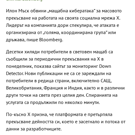
Илон Мъск обвини „мащабна кибератака“ за масовото
прекъсване на работата на своята социална мрежа X.
Лидерът на компанията дори спекулира, че атаката е
организирана от „голяма, координирана група“ или
дръжава, пише Bloomberg.
Десетки хиляди потребители в световен мащаб са
съобщили за периодични прекъсвания на X в
понеделник, показва сайтът за мониторинг Down
Detector. Нови публикации не са се зареждали на
потребители в редица страни, включително САЩ,
Великобритания, Франция и Индия, както и в различни
други точки на света през целия ден. Спиранията на
услугата са продължили по няколко минути.
По-късно X призна, че платформата е претърпяла
прекъсване дейността си, което е засегнало и потока от
данни за разработчиците.