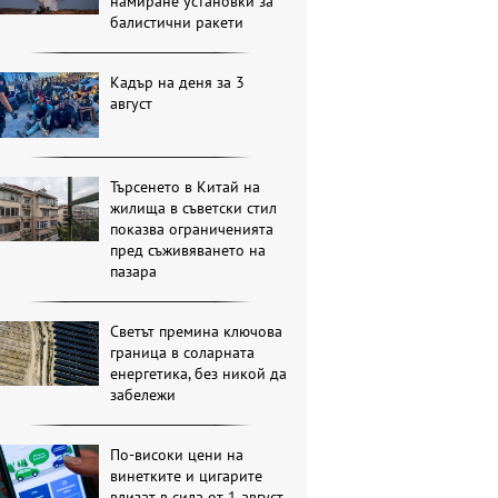
намиране установки за
балистични ракети
Кадър на деня за 3
август
Търсенето в Китай на
жилища в съветски стил
показва ограниченията
пред съживяването на
пазара
Светът премина ключова
граница в соларната
енергетика, без никой да
забележи
По-високи цени на
винетките и цигарите
влизат в сила от 1 август