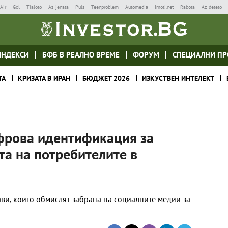
Air
Gol
Tialoto
Az-jenata
Puls
Teenproblem
Automedia
Imoti.net
Rabota
Az-deteto
ИНДЕКСИ
БФБ В РЕАЛНО ВРЕМЕ
ФОРУМ
СПЕЦИАЛНИ ПР
ТА
КРИЗАТА В ИРАН
БЮДЖЕТ 2026
ИЗКУСТВЕН ИНТЕЛЕКТ
фрова идентификация за
та на потребителите в
ави, които обмислят забрана на социалните медии за