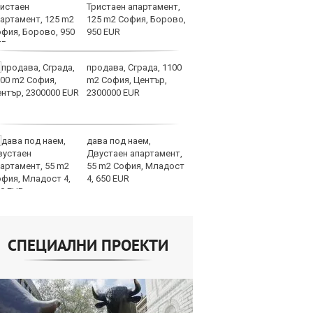
Тристаен апартамент,
ра
125 m2 София, Борово,
м
950 EUR
оп
сигурността
продава, Сграда, 1100
До
m2 София, Център,
ни
2300000 EUR
пр
ви
отслабват
дава под наем,
Ук
Двустаен апартамент,
ат
55 m2 София, Младост
та
4, 650 EUR
об
СПЕЦИАЛНИ ПРОЕКТИ