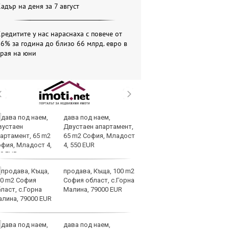
адър на деня за 7 август
редитите у нас нараснаха с повече от
6% за година до близо 66 млрд. евро в
края на юни
дава под наем,
За
Двустаен апартамент,
на
65 m2 София, Младост
ус
4, 550 EUR
продава, Къща, 100 m2
И
София област, с.Горна
гр
Малина, 79000 EUR
Ит
ми
дава под наем,
Op