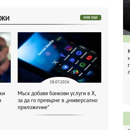
ЕЖИ
ВИЖ ОЩЕ
28.07.2026
жи
Мъск добавя банкови услуги в X,
н
за да го превърне в „универсално
приложение“