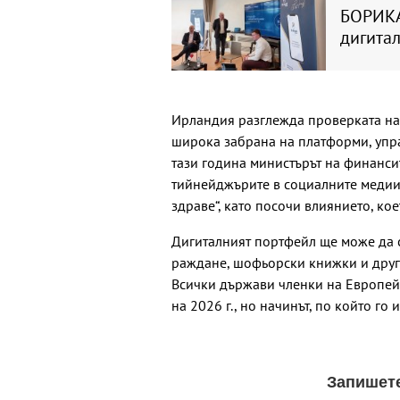
БОРИКА
дигита
Ирландия разглежда проверката на 
широка забрана на платформи, упра
тази година министърът на финанси
тийнейджърите в социалните медии
здраве“, като посочи влиянието, ко
Дигиталният портфейл ще може да 
раждане, шофьорски книжки и други
Всички държави членки на Европейс
на 2026 г., но начинът, по който го