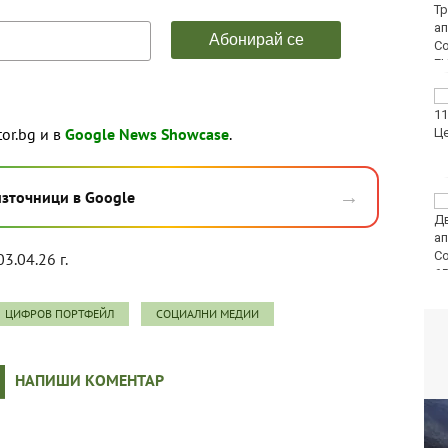
ТВ днес (8 август)
Виц на деня - 8 август
tor.bg и в
Google News Showcase
.
→
източници в Google
Времето във Варна на
8 август 2026
03.04.26 г.
ЦИФРОВ ПОРТФЕЙЛ
СОЦИАЛНИ МЕДИИ
НАПИШИ КОМЕНТАР