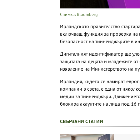
Снимка: Bloomberg
Ирландското правителство стартира 
включващ функция за проверка на въ
безопасност на тийнейджърите в ин
Дигиталният идентификатор ще улес
защитата на децата и младежите от 
изявление на Министерството на п
Ирландия, където се намират европ
компании в света, е една от някол
медии за тийнейджъри. Движението
блокира акаунтите на лица под 16 
СВЪРЗАНИ СТАТИИ