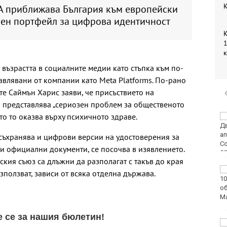
К
 приближава България към европейски
лен портфейл за цифрова идентичност
К
1
възрастта в социалните медии като стъпка към по-
влявани от компании като Meta Platforms. По-рано
те Саймън Харис заяви, че присъствието на
 представлява „сериозен проблем за общественото
ето то оказва върху психичното здраве.
Оранжев код за
опасни жеги в 21
области днес
съхранява и цифрови версии на удостоверения за
 официални документи, се посочва в изявлението.
кия съюз са длъжни да разполагат с такъв до края
Огнеборците са
 използват, зависи от всяка отделна държава.
реагирали на 150
сигнала през
последното
денонощие
Мачовете и спортът по