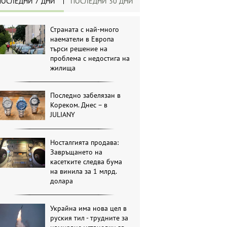
ПОСЛЕДНИ 7 ДНИ
ПОСЛЕДНИ 30 ДНИ
Страната с най-много
наематели в Европа
търси решение на
проблема с недостига на
жилища
Последно забелязан в
Кореком. Днес – в
JULIANY
Носталгията продава:
Завръщането на
касетките следва бума
на винила за 1 млрд.
долара
Украйна има нова цел в
руския тил - трудните за