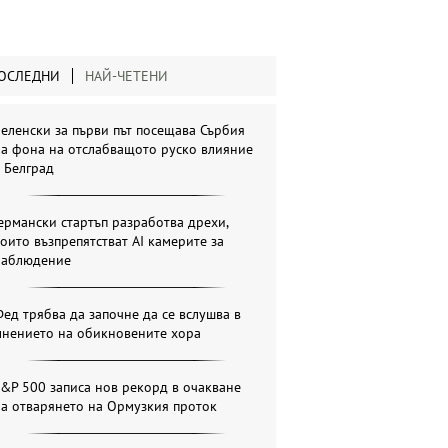
ОСЛЕДНИ
НАЙ-ЧЕТЕНИ
еленски за първи път посещава Сърбия
на фона на отслабващото руско влияние
 Белград
ермански стартъп разработва дрехи,
оито възпрепятстват AI камерите за
наблюдение
ед трябва да започне да се вслушва в
мнението на обикновените хора
&P 500 записа нов рекорд в очакване
а отварянето на Ормузкия проток