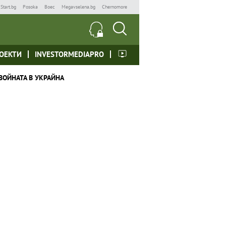
Start.bg
Posoka
Boec
Megavselena.bg
Chernomore
ОЕКТИ
INVESTORMEDIAPRO
ВОЙНАТА В УКРАЙНА