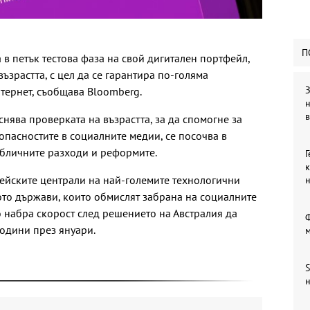
П
в петък тестова фаза на свой дигитален портфейл,
зрастта, с цел да се гарантира по-голяма
З
тернет, съобщава Bloomberg.
в
нява проверката на възрастта, за да спомогне за
опасностите в социалните медии, се посочва в
убличните разходи и реформите.
Г
к
ейските централи на най-големите технологични
кото държави, които обмислят забрана на социалните
 набра скорост след решението на Австралия да
Ф
години през януари.
S
н