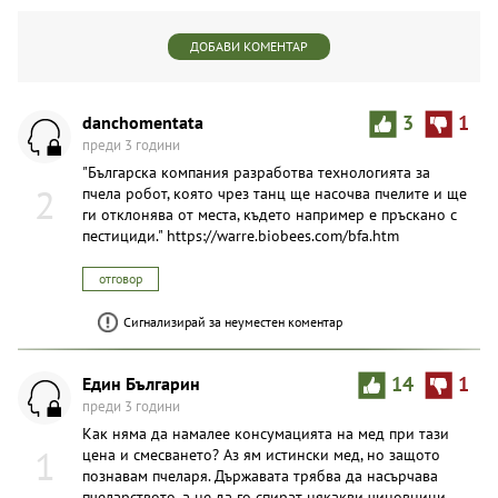
ДОБАВИ КОМЕНТАР
danchomentata
3
1
преди 3 години
"Българска компания разработва технологията за
2
пчела робот, която чрез танц ще насочва пчелите и ще
ги отклонява от места, където например е пръскано с
пестициди." https://warre.biobees.com/bfa.htm
отговор
Сигнализирай за неуместен коментар
Един Българин
14
1
преди 3 години
Как няма да намалее консумацията на мед при тази
1
цена и смесването? Аз ям истински мед, но защото
познавам пчеларя. Държавата трябва да насърчава
пчеларството, а не да го спират някакви чиновници,