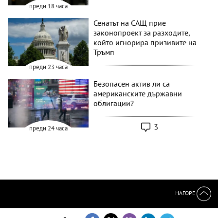
преди 18 часа
Сенатът на САЩ прие
законопроект за разходите,
който игнорира призивите на
Тръмп
преди 23 часа
Безопасен актив ли са
американските държавни
облигации?
3
преди 24 часа
НАГОРЕ