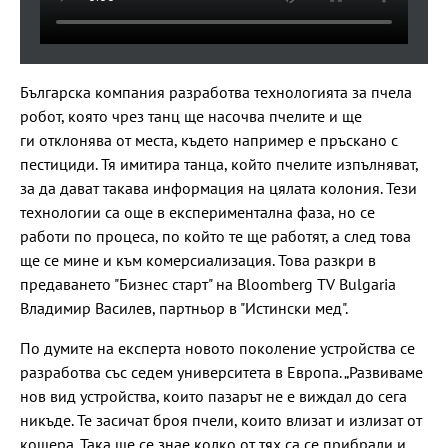
Българска компания разработва технологията за пчела
робот, която чрез танц ще насочва пчелите и ще
ги отклонява от места, където например е пръскано с
пестициди. Тя имитира танца, който пчелите изпълняват,
за да дават такава информация на цялата колония. Тези
технологии са още в експериментална фаза, но се
работи по процеса, по който те ще работят, а след това
ще се мине и към комерсиализация. Това разкри в
предаването "Бизнес старт" на Bloomberg TV Bulgaria
Владимир Василев, партньор в "Истински мед".
По думите на експерта новото поколение устройства се
разработва със седем университета в Европа. „Развиваме
нов вид устройства, които пазарът не е виждал до сега
никъде. Те засичат броя пчели, които влизат и излизат от
кошера. Така ще се знае колко от тях са се прибрали и