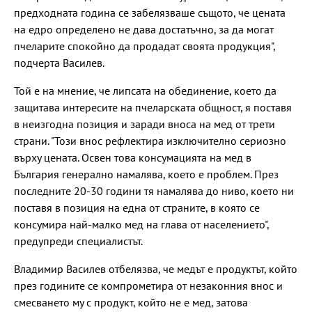
предходната година се забелязваше същото, че цената
на едро определено не дава достатъчно, за да могат
пчеларите спокойно да продадат своята продукция",
подчерта Василев.
Той е на мнение, че липсата на обединение, което да
защитава интересите на пчеларската общност, я поставя
в неизгодна позиция и заради вноса на мед от трети
страни. "Този внос рефлектира изключително сериозно
върху цената. Освен това консумацията на мед в
България генерално намалява, което е проблем. През
последните 20-30 години тя намалява до ниво, което ни
поставя в позиция на една от страните, в която се
консумира най-малко мед на глава от населението",
предупреди специалистът.
Владимир Василев отбелязва, че медът е продуктът, който
през годините се компрометира от незаконния внос и
смесването му с продукт, който не е мед, затова