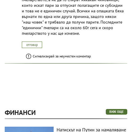
които искат пари за отпуснат полагащите се субсидии
и това не е единичен случай. Всички на опашката бяха
върнати по една или друга причина, защото някои
"наш човек" е трябвало да получи парите. Последните
"единични" пчелари са на около 60г сега и скоро
пчеларството у нас ще изчезне.
отговор
Сигнализирай за неуместен коментар
ФИНАНСИ
ВИЖ ОЩЕ
Натискът на Путин за намаляване