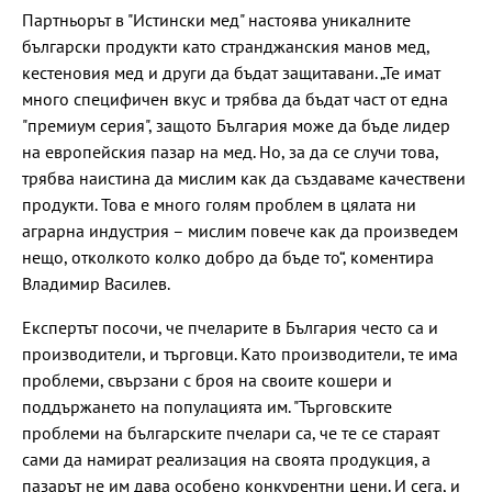
Партньорът в "Истински мед" настоява уникалните
български продукти като странджанския манов мед,
кестеновия мед и други да бъдат защитавани. „Те имат
много специфичен вкус и трябва да бъдат част от една
"премиум серия", защото България може да бъде лидер
на европейския пазар на мед. Но, за да се случи това,
трябва наистина да мислим как да създаваме качествени
продукти. Това е много голям проблем в цялата ни
аграрна индустрия – мислим повече как да произведем
нещо, отколкото колко добро да бъде то“, коментира
Владимир Василев.
Експертът посочи, че пчеларите в България често са и
производители, и търговци. Като производители, те има
проблеми, свързани с броя на своите кошери и
поддържането на популацията им. "Търговските
проблеми на българските пчелари са, че те се стараят
сами да намират реализация на своята продукция, а
пазарът не им дава особено конкурентни цени. И сега, и