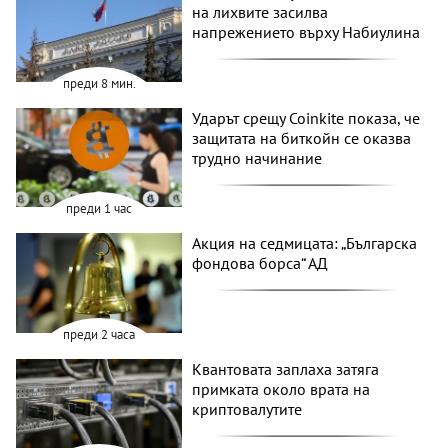
на лихвите засилва
напрежението върху Набиулина
преди 8 мин.
Ударът срещу Coinkite показа, че
защитата на биткойн се оказва
трудно начинание
преди 1 час
Акция на седмицата: „Българска
фондова борса“ АД
преди 2 часа
Квантовата заплаха затяга
примката около врата на
криптовалутите