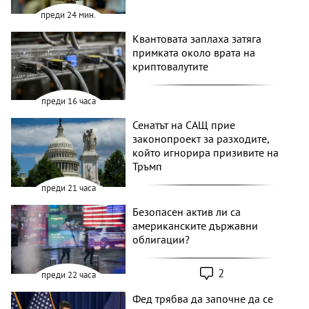
преди 24 мин.
Квантовата заплаха затяга
примката около врата на
криптовалутите
преди 16 часа
Сенатът на САЩ прие
законопроект за разходите,
който игнорира призивите на
Тръмп
преди 21 часа
Безопасен актив ли са
американските държавни
облигации?
2
преди 22 часа
Фед трябва да започне да се