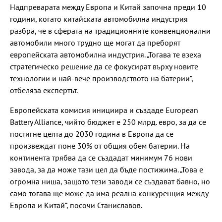
Надпреварата между Европа и Китай започна преди 10
години, когато китайската автомобилна индустрия
разбра, че в сферата на традиционните конвенционални
автомобили много трудно ще могат да преборят
европейската автомобилна индустрия. „Тогава те взеха
стратегическо решение да се фокусират върху новите
технологии и най-вече производството на батерии“,
отбеляза експертът.
Eвропейската комисия инициира и създаде European
Battery Alliance, чийто бюджет е 250 млрд. евро, за да се
постигне целта до 2030 година в Европа да се
произвеждат поне 30% от общия обем батерии. На
континента трябва да се създадат минимум 76 нови
завода, за да може тази цел да бъде постижима. „Това е
огромна ниша, защото тези заводи се създават бавно, но
само тогава ще може да има реална конкуренция между
Европа и Китай“, посочи Станиславов.