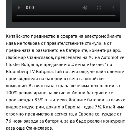
Китайското предимство в сферата на електромобилите
идва не толкова от правителствените стимули, а от
преднината в развитието на батериите, коментира арх.
Любомир Станиславов, председател на УС на Automotive
Cluster Bulgaria, в предаването „Светът е бизнес“ по
Bloomberg TV Bulgaria. Той посочи още, че най-големите
производители на батерии в света са китайски
компании. В азиатската страна вече има технологии за
100% рециклиране на литиево-йонни батерии и се
произвеждат 83% от литиево-йонните батерии за всички
видове индустрии, докато в Европа - едва 7%. Китай има
огромно предимство в сегмента, а Европа се нуждае от
76 нови завода за батерии, за да бъде реален конкурент,
каза още Станиславов.