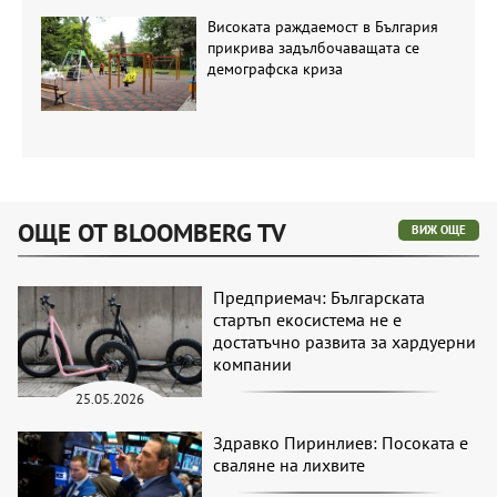
Високата раждаемост в България
прикрива задълбочаващата се
демографска криза
ОЩЕ ОТ BLOOMBERG TV
ВИЖ ОЩЕ
Предприемач: Българската
стартъп екосистема не е
достатъчно развита за хардуерни
компании
25.05.2026
Здравко Пиринлиев: Посоката е
сваляне на лихвите