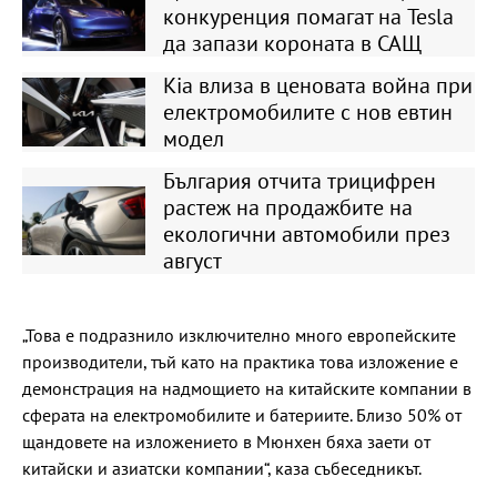
конкуренция помагат на Tesla
да запази короната в САЩ
Kia влиза в ценовата война при
електромобилите с нов евтин
модел
България отчита трицифрен
растеж на продажбите на
екологични автомобили през
август
„Това е подразнило изключително много европейските
производители, тъй като на практика това изложение е
демонстрация на надмощието на китайските компании в
сферата на електромобилите и батериите. Близо 50% от
щандовете на изложението в Мюнхен бяха заети от
китайски и азиатски компании“, каза събеседникът.