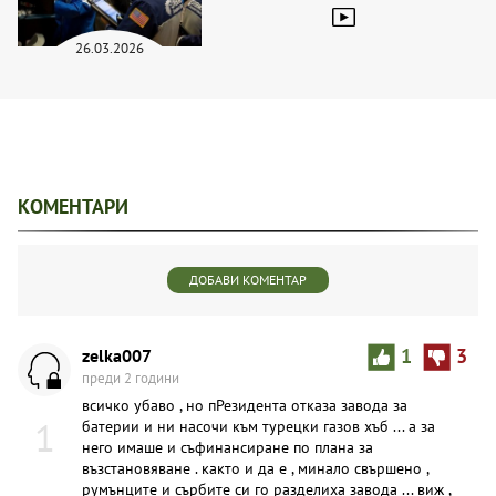
26.03.2026
КОМЕНТАРИ
ДОБАВИ КОМЕНТАР
zelka007
1
3
преди 2 години
всичко убаво , но пРезидента отказа завода за
1
батерии и ни насочи към турецки газов хъб ... а за
него имаше и съфинансиране по плана за
възстановяване . както и да е , минало свършено ,
румънците и сърбите си го разделиха завода ... виж ,