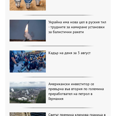
Украйна има нова цел в руския тил
- трудните за намиране установки
за балистични ракети
Кадър на деня за 3 август
Американски инвеститор се
превърна във втория по големина
преработвател на петрол в
Германия
Светът премина ключова граница в