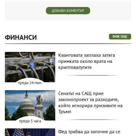
ДОБАВИ КОМЕНТАР
ФИНАНСИ
ВИЖ ОЩЕ
Квантовата заплаха затяга
примката около врата на
криптовалутите
преди 24 мин.
Сенатът на САЩ прие
законопроект за разходите,
който игнорира призивите на
Тръмп
преди 5 часа
Фед трябва да започне да се