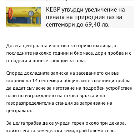
КЕВР утвърди увеличение на
цената на природния газ за
септември до 69,40 лв.
Досега централата използва за гориво въглища, а
последните няколко години и биомаса, дори пробва и с
отпадъци и понесе санкции за това.
Според докладната записка на заседанието си във
вторник на 14 септември общинските съветници трябва
да дадат съгласие за изготвяне на подробен устройствен
план по изграждането на газова връзка и на
газоразпределителна станция за захранване на
централата.
За целта трябва да се учреди терен около три декара,
които сега са земеделски земи, край Големо село.