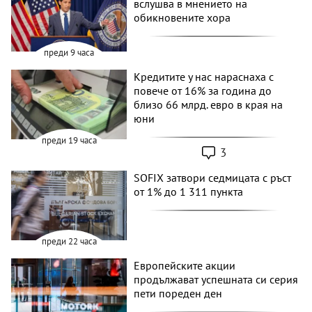
вслушва в мнението на
обикновените хора
преди 9 часа
Кредитите у нас нараснаха с
повече от 16% за година до
близо 66 млрд. евро в края на
юни
преди 19 часа
3
SOFIX затвори седмицата с ръст
от 1% до 1 311 пункта
преди 22 часа
Европейските акции
продължават успешната си серия
пети пореден ден