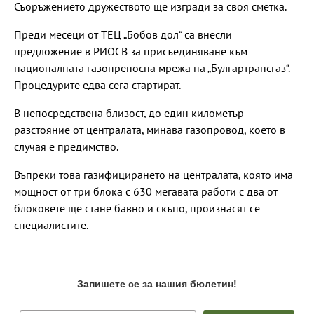
Съоръжението дружеството ще изгради за своя сметка.
Преди месеци от ТЕЦ „Бобов дол“ са внесли
предложение в РИОСВ за присъединяване към
националната газопреносна мрежа на „Булгартрансгаз“.
Процедурите едва сега стартират.
В непосредствена близост, до един километър
разстояние от централата, минава газопровод, което в
случая е предимство.
Въпреки това газифицирането на централата, която има
мощност от три блока с 630 мегавата работи с два от
блоковете ще стане бавно и скъпо, произнасят се
специалистите.