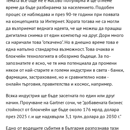
Темата все още не е масово популярна и ще отнеме
време да бъде разбираема за населението. Подобен
процес се наблюдава и през 90-те години при появата
на концепцията за Интернет. Хората тогава не са могли
да възприемат веднага идеята, че ще можеш да пращаш
дигитална снимка от един компютър на друг. Дори много
са наричали това "откачено". Но в днешно време това е
една напълно стандартна възможност. Това очаква и
блокчейн технологията в обозримо бъдеще. За по-
запознатите е ясно, че тя има потенциала да промени
някои от най-старите и големи индустрии в света - банки,
фармации, застраховане, но и сравнително нови -
онлайн търговия, правителства и космос, например.
Всяка индустрия ще бъде засегната по един или друг
начин. Проучване на Gartner сочи, че "добавената бизнес
стойност от блокчейн ще бъде около 176 мрлд. долара
през 2025 г. и ще надхвърли 3,1 трлн. долара до 2030 г."
Едно от водещите събития в България разпознава тази