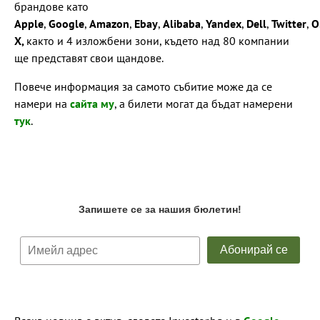
брандове катo
Apple
,
Google
,
Amazon
,
Ebay
,
Alibaba
,
Yandex
,
Dell
,
Twitter
,
O
X,
както и 4 изложбени зони, където над 80 компании
ще представят свои щандове.
Повече информация за самото събитие може да се
намери на
сайта му
, а билети могат да бъдат намерени
тук
.