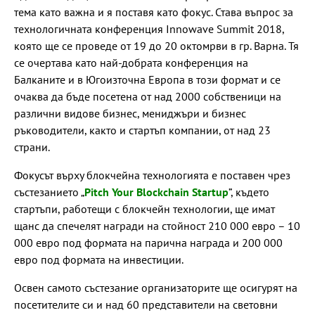
тема като важна и я поставя като фокус. Става въпрос за
технологичната конференция Innowave Summit 2018,
коятo ще се проведе от 19 до 20 октомрви в гр. Варна. Тя
се очертава като най-добрата конференция на
Балканите и в Югоизточна Европа в този формат и се
очаква да бъде посетена от над 2000 собственици на
различни видове бизнес, мениджъри и бизнес
ръководители, както и стартъп компании, от над 23
страни.
Фокусът върху блокчейна технологията е поставен чрез
състезанието „
Pitch Your Blockchain Startup
”, където
стартъпи, работещи с блокчейн технологии, ще имат
щанс да спечелят награди на стойност 210 000 евро – 10
000 евро под формата на парична награда и 200 000
евро под формата на инвестиции.
Освен самото състезание организаторите ще осигурят на
посетителите си и над 60 представители на световни