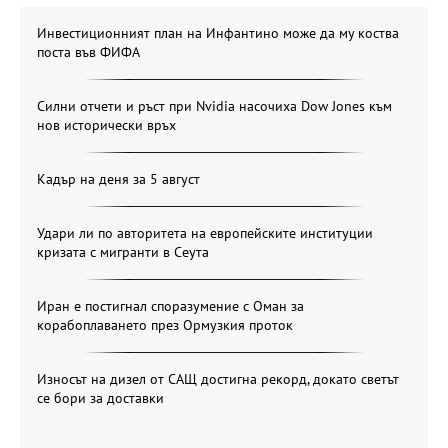
Инвестиционният план на Инфантино може да му коства
поста във ФИФА
Силни отчети и ръст при Nvidia насочиха Dow Jones към
нов исторически връх
Кадър на деня за 5 август
Удари ли по авторитета на европейските институции
кризата с мигранти в Сеута
Иран е постигнал споразумение с Оман за
корабоплаването през Ормузкия проток
Износът на дизел от САЩ достигна рекорд, докато светът
се бори за доставки