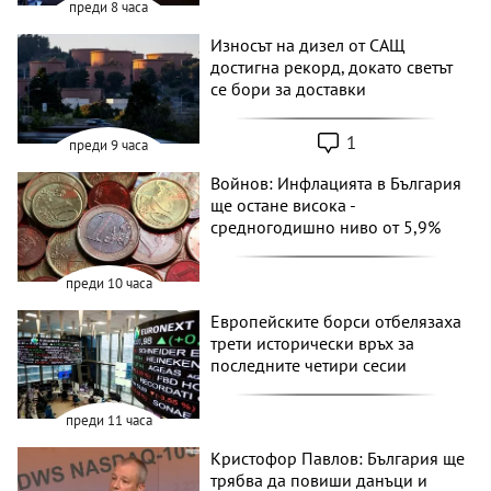
преди 8 часа
Износът на дизел от САЩ
достигна рекорд, докато светът
се бори за доставки
1
преди 9 часа
Войнов: Инфлацията в България
ще остане висока -
средногодишно ниво от 5,9%
преди 10 часа
Европейските борси отбелязаха
трети исторически връх за
последните четири сесии
преди 11 часа
Кристофор Павлов: България ще
трябва да повиши данъци и