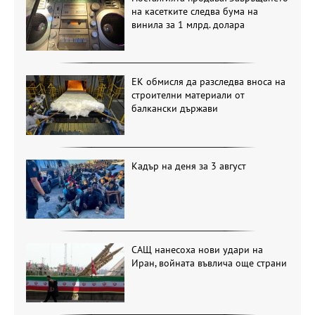
на касетките следва бума на
винила за 1 млрд. долара
ЕК обмисля да разследва вноса на
строителни материали от
балкански държави
Кадър на деня за 3 август
САЩ нанесоха нови удари на
Иран, войната въвлича още страни