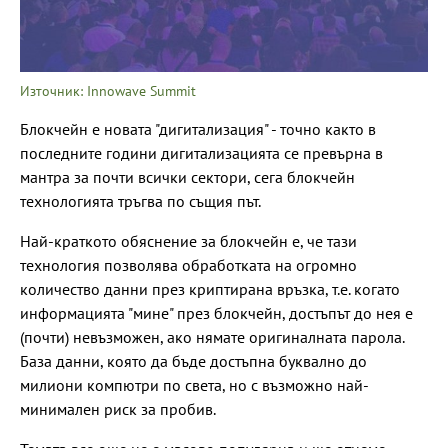
Източник: Innowave Summit
Блокчейн е новата "дигитализация" - точно както в
последните години дигитализацията се превърна в
мантра за почти всички сектори, сега блокчейн
технологията тръгва по същия път.
Най-краткото обяснение за блокчейн е, че тази
технология позволява обработката на огромно
количество данни през криптирана връзка, т.е. когато
информацията "мине" през блокчейн, достъпът до нея е
(почти) невъзможен, ако нямате оригиналната парола.
База данни, която да бъде достъпна буквално до
милиони компютри по света, но с възможно най-
минимален риск за пробив.