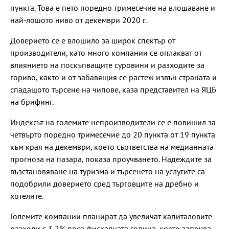
пункта. Това е пето поредно тримесечие на влошаване и
най-лошото ниво от декември 2020 г.
Доверието се е влошило за широк спектър от
производители, като много компании се оплакват от
влиянието на поскъпващите суровини и разходите за
гориво, както и от забавящия се растеж извън страната и
спадащото търсене на чипове, каза представител на ЯЦБ
на брифинг.
Индексът на големите непроизводители се е повишил за
четвърто поредно тримесечие до 20 пункта от 19 пункта
към края на декември, което съответства на медианната
прогноза на пазара, показа проучването. Надеждите за
възстановяване на туризма и търсенето на услугите са
подобрили доверието сред търговците на дребно и
хотелите.
Големите компании планират да увеличат капиталовите
разходи с 3,2% през фискалната година, която започва