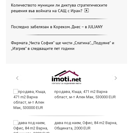
Количеството муниции ли диктува стратегическите
решения във войната на САЩ с Иран?
Последно забелязан в Кореком. Днес – в JULIANY
Фирмата „Чиста София“ ще чисти „Слатина“, „Подуяне“ и
„Изгрев“ в следващите пет години
продава, Къща, 471 m2 Варна
област, м-т Ален Мак, 530000 EUR
дава под наем, Офис, 84 m2 Варна,
Общината, 2000 EUR