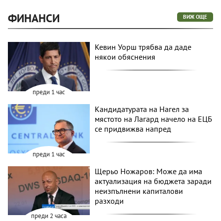
ФИНАНСИ
ВИЖ ОЩЕ
Кевин Уорш трябва да даде
някои обяснения
преди 1 час
Кандидатурата на Нагел за
мястото на Лагард начело на ЕЦБ
се придвижва напред
преди 1 час
Щерьо Ножаров: Може да има
актуализация на бюджета заради
неизпълнени капиталови
разходи
преди 2 часа