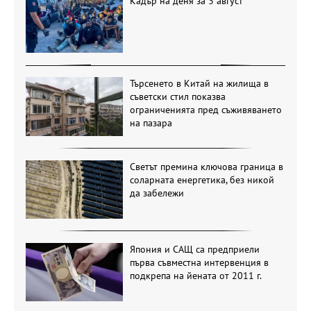
Кадър на деня за 3 август
Търсенето в Китай на жилища в
съветски стил показва
ограниченията пред съживяването
на пазара
Светът премина ключова граница в
соларната енергетика, без никой
да забележи
Япония и САЩ са предприели
първа съвместна интервенция в
подкрепа на йената от 2011 г.