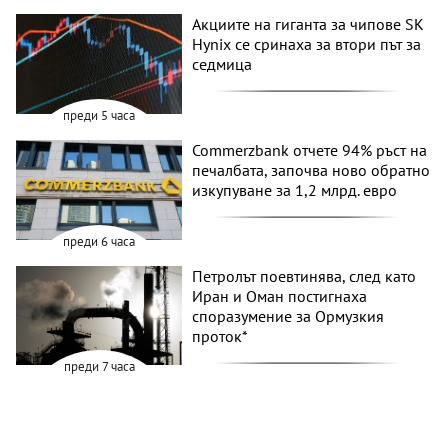
Акциите на гиганта за чипове SK
Hynix се сринаха за втори път за
седмица
преди 5 часа
Commerzbank отчете 94% ръст на
печалбата, започва ново обратно
изкупуване за 1,2 млрд. евро
преди 6 часа
Петролът поевтинява, след като
Иран и Оман постигнаха
споразумение за Ормузкия
проток*
преди 7 часа