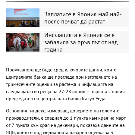
Заплатите в Япония май най-
после почват да растат
Инфлацията в Япония се е
забавила за пръв път от над
година
Проучването ще бъде сред ключовите данни, които
централната банка ще прегледа при изготвянето на
тримесечните оценки за растежа и инфлацията на
следващата си среща на 27-28 април – първата с новия
председател на централната банка Казуо Уеда.
Основният индекс, измерващ доверието на големите
производители, е спаднал до 1 пункта към края на март
от 7 пункта към края на декември, показаха данните на
ЯЦБ, което е под медианната пазарна оценка за 3