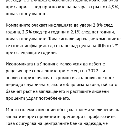
през април – под прогнозите на пазара за ръст от 4,9%,
показа проучването.
Компаниите очакват инфлацията да удари 2,8% след
година, 2,3% след три години и 2,1% след пет години,
показа проучването. Това сигнализираха, че компаниите
се готвят инфлацията да остане над целта на ЯЦБ от 2%
през следващите години.
Икономиката на Япония с малко успя да избегне
рецесия през последните три месеца на 2022 г. и
анализаторите очакват скромно възстановяване през
периода януари-март, ако изобщо има такова, тъй като
бавният ръст на заплащането и растящите лихвени
проценти удрят потреблението.
Много големи компании обещаха големи увеличения на
заплатите през пролетните преговори с профсъюзите.
Това осигурява на централните банки надежда, че