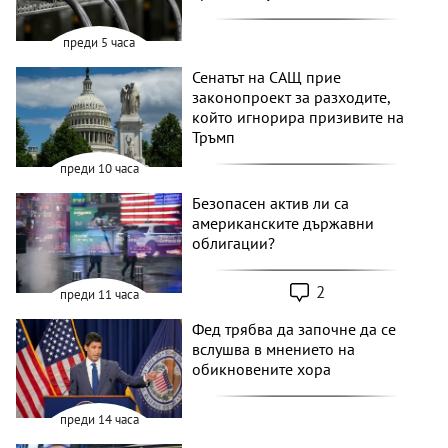
преди 5 часа
Сенатът на САЩ прие
законопроект за разходите,
който игнорира призивите на
Тръмп
преди 10 часа
Безопасен актив ли са
американските държавни
облигации?
2
преди 11 часа
Фед трябва да започне да се
вслушва в мнението на
обикновените хора
преди 14 часа