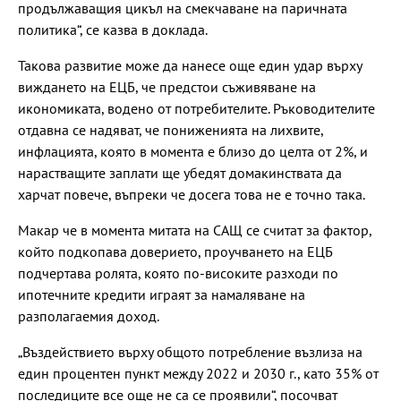
продължаващия цикъл на смекчаване на паричната
политика“, се казва в доклада.
Такова развитие може да нанесе още един удар върху
виждането на ЕЦБ, че предстои съживяване на
икономиката, водено от потребителите. Ръководителите
отдавна се надяват, че пониженията на лихвите,
инфлацията, която в момента е близо до целта от 2%, и
нарастващите заплати ще убедят домакинствата да
харчат повече, въпреки че досега това не е точно така.
Макар че в момента митата на САЩ се считат за фактор,
който подкопава доверието, проучването на ЕЦБ
подчертава ролята, която по-високите разходи по
ипотечните кредити играят за намаляване на
разполагаемия доход.
„Въздействието върху общото потребление възлиза на
един процентен пункт между 2022 и 2030 г., като 35% от
последиците все още не са се проявили“, посочват