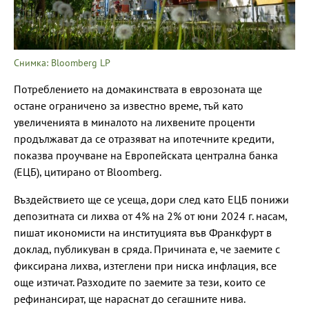
Снимка: Bloomberg LP
Потреблението на домакинствата в еврозоната ще
остане ограничено за известно време, тъй като
увеличенията в миналото на лихвените проценти
продължават да се отразяват на ипотечните кредити,
показва проучване на Европейската централна банка
(ЕЦБ), цитирано от Bloomberg.
Въздействието ще се усеща, дори след като ЕЦБ понижи
депозитната си лихва от 4% на 2% от юни 2024 г. насам,
пишат икономисти на институцията във Франкфурт в
доклад, публикуван в сряда. Причината е, че заемите с
фиксирана лихва, изтеглени при ниска инфлация, все
още изтичат. Разходите по заемите за тези, които се
рефинансират, ще нараснат до сегашните нива.