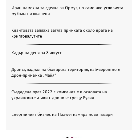
Иран намекна за сделка за Ормуз, но само ако условията
му бъдат изпълнени
Квантовата заплаха затяга примката около врата на
криптовалутите
Кадър на деня за 8 август
Дронът, паднал на българска територия, най-вероятно е
дрон-примамка „Майя“
Създадена през 2022 г. компания е в основата на
украинските атаки с дронове срещу Русия
Енергийният бизнес на Huawei намира нови пазари