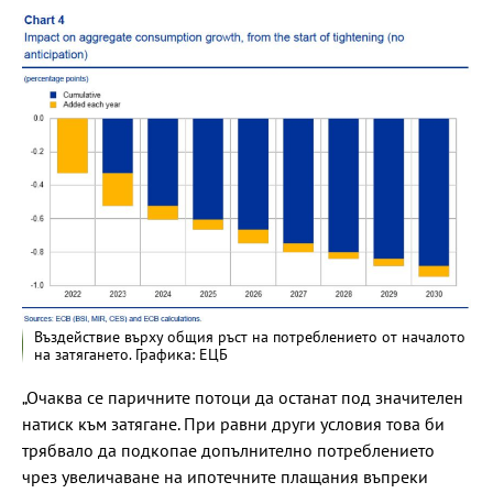
Въздействие върху общия ръст на потреблението от началото
на затягането. Графика: ЕЦБ
„Очаква се паричните потоци да останат под значителен
натиск към затягане. При равни други условия това би
трябвало да подкопае допълнително потреблението
чрез увеличаване на ипотечните плащания въпреки