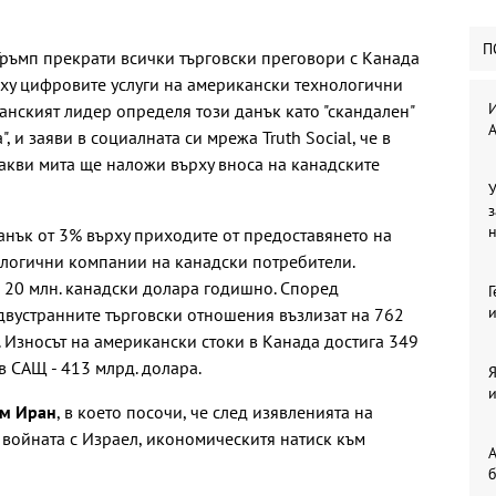
П
ръмп прекрати всички търговски преговори с Канада
рху цифровите услуги на американски технологични
И
нският лидер определя този данък като "скандален"
, и заяви в социалната си мрежа Truth Social, че в
акви мита ще наложи върху вноса на канадските
У
з
нък от 3% върху приходите от предоставянето на
нологични компании на канадски потребители.
 20 млн. канадски долара годишно. Според
Г
и
 двустранните търговски отношения възлизат на 762
. Износът на американски стоки в Канада достига 349
 в САЩ - 413 млрд. долара.
Я
и
ъм Иран
, в което посочи, че след изявленията на
 войната с Израел, икономическитя натиск към
А
б