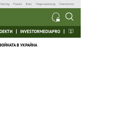
Start.bg
Posoka
Boec
Megavselena.bg
Chernomore
ОЕКТИ
INVESTORMEDIAPRO
ВОЙНАТА В УКРАЙНА