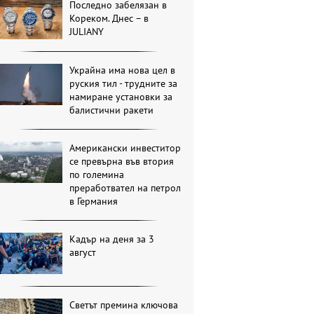
Последно забелязан в
Кореком. Днес – в
JULIANY
Украйна има нова цел в
руския тил - трудните за
намиране установки за
балистични ракети
Американски инвеститор
се превърна във втория
по големина
преработвател на петрол
в Германия
Кадър на деня за 3
август
Светът премина ключова