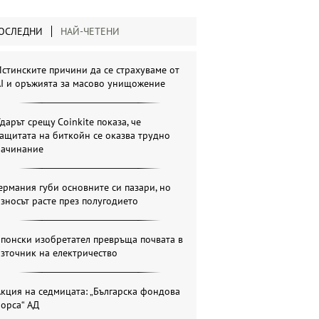
ОСЛЕДНИ
НАЙ-ЧЕТЕНИ
стинските причини да се страхуваме от
AI и оръжията за масово унищожение
дарът срещу Coinkite показа, че
ащитата на биткойн се оказва трудно
начинание
ермания губи основните си пазари, но
зносът расте през полугодието
понски изобретател превръща почвата в
зточник на електричество
кция на седмицата: „Българска фондова
орса“ АД