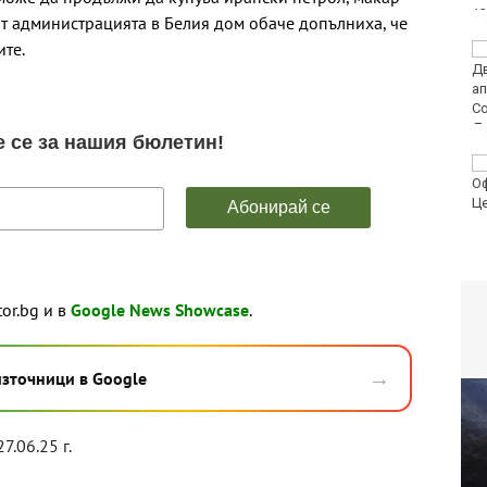
От администрацията в Белия дом обаче допълниха, че
ите.
Условията за туризъм
в планините са добри
Пьотр Нестеров е на
финал в Пловдив
tor.bg и в
Google News Showcase
.
→
източници в Google
7.06.25 г.