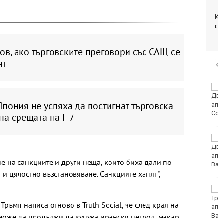
К
с
тов, ако търговските преговори със САЩ се
ят
Олимпик (Варна)
завърши контролите с
пония не успяха да постигнат търговска
убедителна победа
на срещата на Г-7
НАП: Почти всеки
втори обект по
Южното Черноморие е
е на санкциите и други неща, които биха дали по-
с нарушение
 и цялостно възстановяване. Санкциите хапят",
Ракът на простатата
на Джо Байдън се е
ръмп написа отново в Truth Social, че след края на
разпространил
 може да продължи да купува ирански петрол, макар