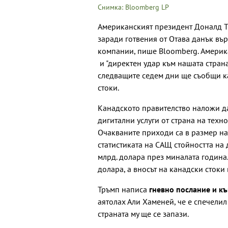
Снимка: Bloomberg LP
Американският президент Доналд Т
заради готвения от Отава данък въ
компании, пише Bloomberg. Америка
и "директен удар към нашата страна"
следващите седем дни ще съобщи к
стоки.
Канадското правителство наложи да
дигитални услуги от страна на тех
Очакваните приходи са в размер на
статистиката на САЩ стойността на
млрд. долара през миналата година
долара, а вносът на канадски стоки
Тръмп написа
гневно послание и к
аятолах Али Хаменей, че е спечелил
страната му ще се запази.