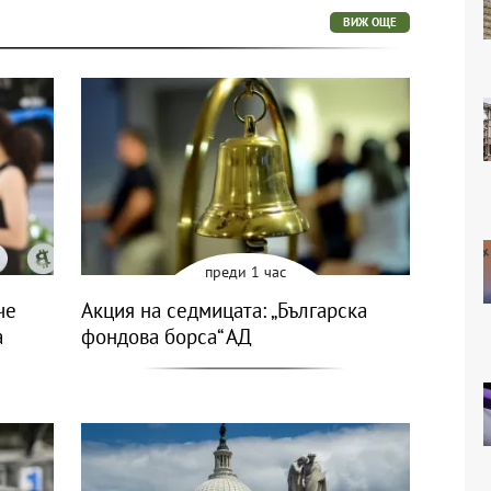
ВИЖ ОЩЕ
преди 1 час
че
Акция на седмицата: „Българска
а
фондова борса“ АД