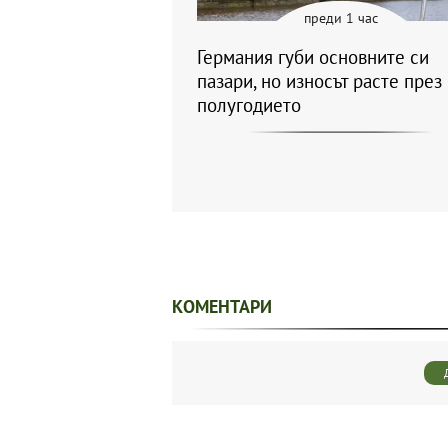
преди 1 час
Германия губи основните си
пазари, но износът расте през
полугодието
КОМЕНТАРИ