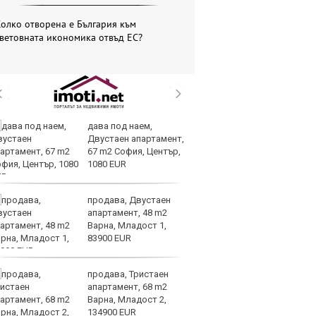
олко отворена е България към
ветовната икономика отвъд ЕС?
дава под наем,
Во
Двустаен апартамент,
на
67 m2 София, Център,
д
1080 EUR
продава, Двустаен
Ма
апартамент, 48 m2
им
Варна, Младост 1,
Я
83900 EUR
продава, Тристаен
Ис
апартамент, 68 m2
ст
Варна, Младост 2,
о
134900 EUR
у