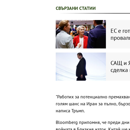
СВЪРЗАНИ СТАТИИ
ЕС е го
провал
САЩ и Я
сделка 
"Работих за потенциално премахван
голям шанс на Иран за пълно, бързо
написа Тръмп.
Bloomberg припомня, че преди дни Т
войната в Близкия изток, Китай ще