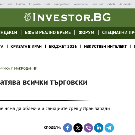
Air
Gol
Tialoto
Az-jenata
Puls
Teenproblem
Automedia
Imoti.net
Rabota
Az-deteto
ИНДЕКСИ
БФБ В РЕАЛНО ВРЕМЕ
ФОРУМ
СПЕЦИАЛНИ ПР
ТА
КРИЗАТА В ИРАН
БЮДЖЕТ 2026
ИЗКУСТВЕН ИНТЕЛЕКТ
МИКА И МАКРОДАННИ
атява всички търговски
че няма да облекчи и санкциите срещу Иран заради
СПОДЕЛИ: