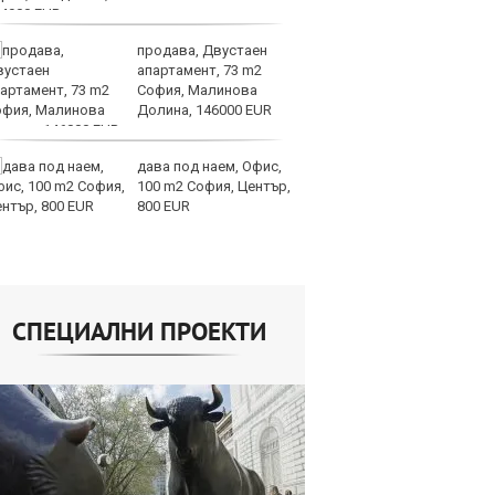
продава, Двустаен
Н
апартамент, 73 m2
Be
София, Малинова
за
Долина, 146000 EUR
па
Бъфет
дава под наем, Офис,
Ир
100 m2 София, Център,
от
800 EUR
за
О
СПЕЦИАЛНИ ПРОЕКТИ