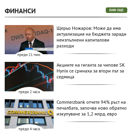
ФИНАНСИ
ВИЖ ОЩЕ
Щерьо Ножаров: Може да има
актуализация на бюджета заради
неизпълнени капиталови
разходи
преди 21 мин.
Акциите на гиганта за чипове SK
Hynix се сринаха за втори път за
седмица
преди 2 часа
Commerzbank отчете 94% ръст на
печалбата, започва ново обратно
изкупуване за 1,2 млрд. евро
преди 4 часа