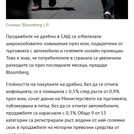
Снимка: Bloomberg L.P.
Продажбите на дребно в САЩ са отбелязали
широкообхватно повишение през юли, подкрепени от
търговията с автомобили и големите онлайн промоции.
Това е знак, че потребителите в страната са увеличили
разходите си през последните месеци, предаде
Bloomberg.
Стойността на покупките на дребно, без да се отчита
инфлацията, се е повишила с 0,5% след ръста от 0,9%
през юни, сочат данни на Министерството на търговията,
публикувани в петък. Без да се отчитат автомобилите,
продажбите са нараснали с 0,3%. Общо 9 от 13
категории са регистрирали ръст, водени от най-големия
скок в продажбите на моторни превозни средства от