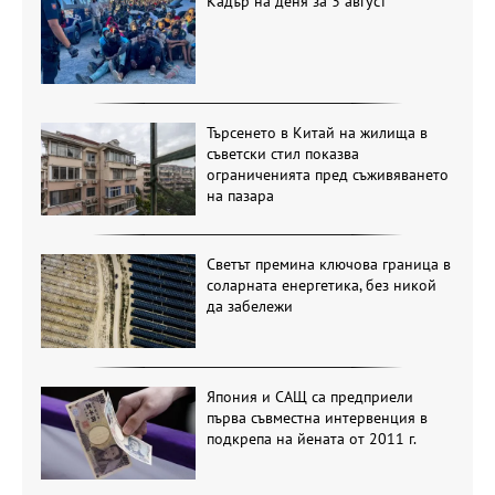
Кадър на деня за 3 август
Търсенето в Китай на жилища в
съветски стил показва
ограниченията пред съживяването
на пазара
Светът премина ключова граница в
соларната енергетика, без никой
да забележи
Япония и САЩ са предприели
първа съвместна интервенция в
подкрепа на йената от 2011 г.