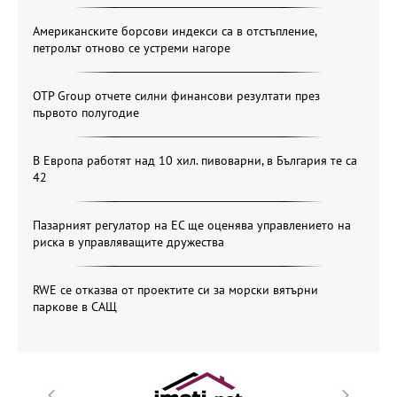
Американските борсови индекси са в отстъпление,
петролът отново се устреми нагоре
OTP Group отчете силни финансови резултати през
първото полугодие
В Европа работят над 10 хил. пивоварни, в България те са
42
Пазарният регулатор на ЕС ще оценява управлението на
риска в управляващите дружества
RWE се отказва от проектите си за морски вятърни
паркове в САЩ