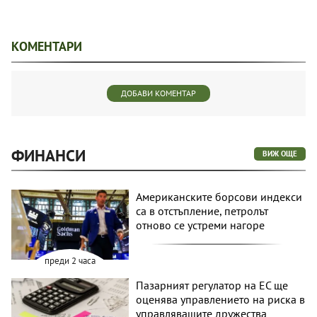
КОМЕНТАРИ
ДОБАВИ КОМЕНТАР
ФИНАНСИ
ВИЖ ОЩЕ
Американските борсови индекси
са в отстъпление, петролът
отново се устреми нагоре
преди 2 часа
Пазарният регулатор на ЕС ще
оценява управлението на риска в
управляващите дружества