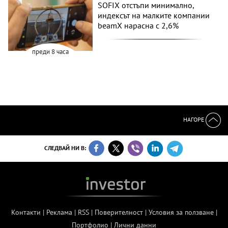
SOFIX отстъпи минимално,
индексът на малките компании
beamX нарасна с 2,6%
преди 8 часа
НАГОРЕ
СЛЕДВАЙ НИ В:
Контакти
|
Реклама
|
RSS
|
Поверителност
|
Условия за ползване
|
Портфолио
|
Лични данни