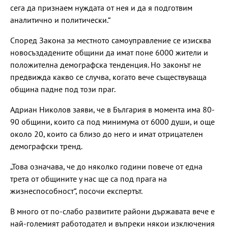
сега да признаем нуждата от нея и да я подготвим
аналитично и политически.“
Според Закона за местното самоуправление се изисква
новосъздадените общини да имат поне 6000 жители и
положителна демографска тенденция. Но законът не
предвижда какво се случва, когато вече съществуваща
община падне под този праг.
Адриан Николов заяви, че в България в момента има 80-
90 общини, които са под минимума от 6000 души, и още
около 20, които са близо до него и имат отрицателен
демографски тренд.
„Това означава, че до няколко години повече от една
трета от общините у нас ще са под прага на
жизнеспособност“, посочи експертът.
В много от по-слабо развитите райони държавата вече е
най-големият работодател и въпреки някои изключения