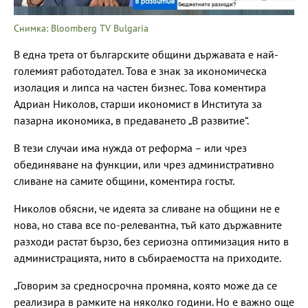
Снимка: Bloomberg TV Bulgaria
В една трета от българските общини държавата е най-
големият работодател. Това е знак за икономическа
изолация и липса на частен бизнес. Това коментира
Адриан Николов, старши икономист в Института за
пазарна икономика, в предаването „В развитие“.
В тези случаи има нужда от реформа – или чрез
обединяване на функции, или чрез административно
сливане на самите общини, коментира гостът.
Николов обясни, че идеята за сливане на общини не е
нова, но става все по-релевантна, тъй като държавните
разходи растат бързо, без сериозна оптимизация нито в
администрацията, нито в събираемостта на приходите.
„Говорим за средносрочна промяна, която може да се
реализира в рамките на няколко години. Но е важно още