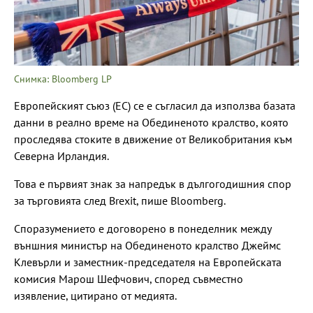
Снимка: Bloomberg LP
Европейският съюз (ЕС) се е съгласил да използва базата
данни в реално време на Обединеното кралство, която
проследява стоките в движение от Великобритания към
Северна Ирландия.
Това е първият знак за напредък в дългогодишния спор
за търговията след Brexit, пише Bloomberg.
Споразумението е договорено в понеделник между
външния министър на Обединеното кралство Джеймс
Клевърли и заместник-председателя на Европейската
комисия Марош Шефчович, според съвместно
изявление, цитирано от медията.