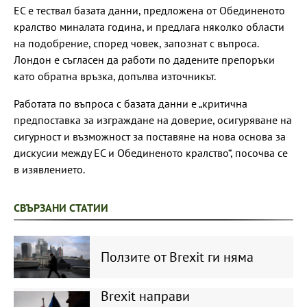
ЕС е тествал базата данни, предложена от Обединеното
кралство миналата година, и предлага няколко области
на подобрение, според човек, запознат с въпроса.
Лондон е съгласен да работи по дадените препоръки
като обратна връзка, допълва източникът.
Работата по въпроса с базата данни е „критична
предпоставка за изграждане на доверие, осигуряване на
сигурност и възможност за поставяне на нова основа за
дискусии между ЕС и Обединеното кралство“, посочва се
в изявлението.
СВЪРЗАНИ СТАТИИ
Ползите от Brexit ги няма
Brexit направи