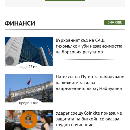
ФИНАНСИ
ВИЖ ОЩЕ
Върховният съд на САЩ
тихомълком уби независимостта
на борсовия регулатор
преди 27 мин.
Натискът на Путин за намаляване
на лихвите засилва
напрежението върху Набиулина
преди 1 час
Ударът срещу Coinkite показа, че
защитата на биткойн се оказва
трудно начинание