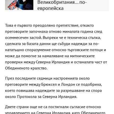
Великобритания… по-
европейска
Това е първото преодоляно препятствие, откакто
преговорите започнаха отново миналата година след
осеммесечен застой. Въпреки че е техническа стъпка,
сделката за базата данни ще събуди надежди за по-
нататъшно споразумение относно търговските потоци и
може да помогне за намаляване на митническите
проверки между Северна Ирландия и останалата част от
Обединеното кралство.
През последните седмици настроенията около
преговорите между Брюксел и Лондон се подобриха,
което повишава надеждите за разрешаване на спора
около Протокола за Северна Ирландия.
Двете страни още не са постигнали съгласие относно
управлението на Северна Ирландия, като Обединеното