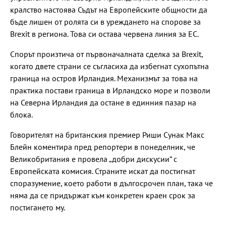
кралство настоява Съдът на Европейските общности да
бъде лишен от ролята си в уреждането на спорове за
Brexit в региона. Това си остава червена линия за ЕС.
Спорът произтича от първоначалната сделка за Brexit,
когато двете страни се съгласиха да избегнат сухопътна
граница на остров Ирландия. Механизмът за това на
практика постави граница в Ирландско море и позволи
на Северна Ирландия да остане в единния пазар на
блока.
Говорителят на британския премиер Риши Сунак Макс
Блейн коментира пред репортери в понеделник, че
Великобритания е провела „добри дискусии“ с
Европейската комисия. Страните искат да постигнат
споразумение, което работи в дългосрочен план, така че
няма да се придържат към конкретен краен срок за
постигането му.