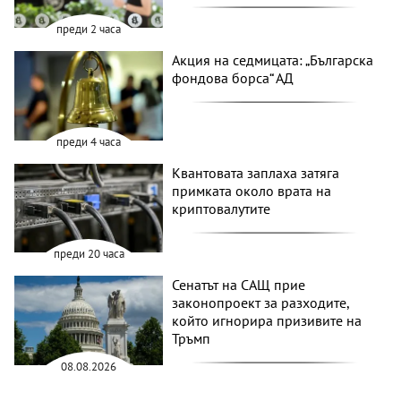
преди 2 часа
Акция на седмицата: „Българска
фондова борса“ АД
преди 4 часа
Квантовата заплаха затяга
примката около врата на
криптовалутите
преди 20 часа
Сенатът на САЩ прие
законопроект за разходите,
който игнорира призивите на
Тръмп
08.08.2026