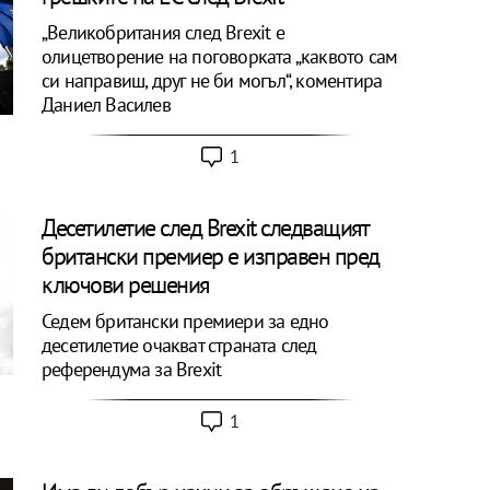
„Великобритания след Brexit е
олицетворение на поговорката „каквото сам
си направиш, друг не би могъл“, коментира
Даниел Василев
1
Десетилетие след Brexit следващият
британски премиер е изправен пред
ключови решения
Седем британски премиери за едно
десетилетие очакват страната след
референдума за Brexit
1