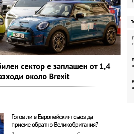
1
П
Р
т
Б
илен сектор е заплашен от 1,4
азходи около Brexit
В
Готов ли е Европейският съюз да
приеме обратно Великобритания?