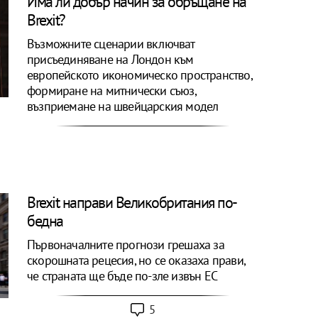
Има ли добър начин за обръщане на
Brexit?
Възможните сценарии включват
присъединяване на Лондон към
европейското икономическо пространство,
формиране на митнически съюз,
възприемане на швейцарския модел
Brexit направи Великобритания по-
бедна
Първоначалните прогнози грешаха за
скорошната рецесия, но се оказаха прави,
че страната ще бъде по-зле извън ЕС
5