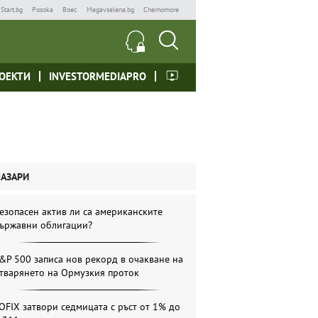
Start.bg
Posoka
Boec
Megavselena.bg
Chernomore
ОЕКТИ
INVESTORMEDIAPRO
ПАЗАРИ
езопасен актив ли са американските
ържавни облигации?
&P 500 записа нов рекорд в очакване на
тварянето на Ормузкия проток
OFIX затвори седмицата с ръст от 1% до