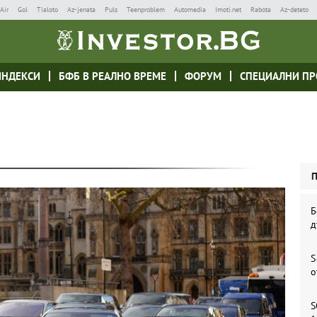
Air
Gol
Tialoto
Az-jenata
Puls
Teenproblem
Automedia
Imoti.net
Rabota
Az-deteto
ИНДЕКСИ
БФБ В РЕАЛНО ВРЕМЕ
ФОРУМ
СПЕЦИАЛНИ ПР
Б
д
S
о
S