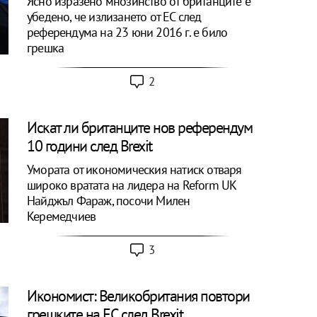
Ясно изразено мнозинство от британците е
убедено, че излизането от ЕС след
референдума на 23 юни 2016 г. е било
грешка
2
Искат ли британците нов референдум
10 години след Brexit
Умората от икономическия натиск отваря
широко вратата на лидера на Reform UK
Найджъл Фараж, посочи Милен
Керемедчиев
3
Икономист: Великобритания повтори
грешките на ЕС след Brexit