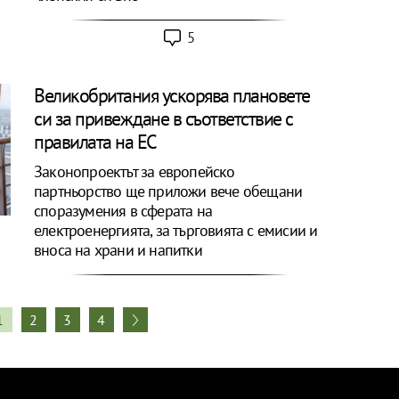
5
Великобритания ускорява плановете
си за привеждане в съответствие с
правилата на ЕС
Законопроектът за европейско
партньорство ще приложи вече обещани
споразумения в сферата на
електроенергията, за търговията с емисии и
вноса на храни и напитки
1
2
3
4