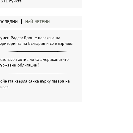
 311 пункта
ОСЛЕДНИ
НАЙ-ЧЕТЕНИ
умен Радев: Дрон е навлязъл на
ериторията на България и се е взривил
езопасен актив ли са американските
държавни облигации?
ойната хвърля сянка върху пазара на
дизел