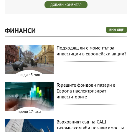
ДОБАВИ КОМЕНТАР
ФИНАНСИ
ВИЖ ОЩЕ
Подходящ ли е моментът за
инвестиции в европейски акции?
преди 43 мин.
Горещите фондови пазари в
Европа наелектризират
инвеститорите
преди 17 часа
Върховният съд на САЩ
тихомълком уби независимостта