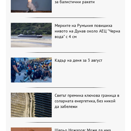
за балистични ракети
Мерките на Румъния повишиха
нивото на Дунав около АЕЦ "Черна
вода" с 4 см
Кадър на деня за 3 август
Светът премина ключова граница в
соларната енергетика, без никой
да забележи
Щерьо Ножаров: Може да има