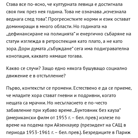
Става все по-ясно, че културната левица е достигнала
своя пик през нея година. Това не означава „изчезнала
веднага след това“. Прогресистките норми и език остават
доминиращи в много области. Но годината на
„дефинансиране на полицията“ и енергично събаряне на
статуи изглежда в ретроспекция като плато, а не като
зора. Дори думата „събуждане“ сега има подигравателна
конотация, каквато нямаше тогава.
Какво се случи? Защо едно някога бушуващо социално
движение е в отстъпление?
Първо, контекстът се промени. Естествено е да се приеме,
че младите хора стават гневни и подривни, когато
нещата са мрачни. Но несъгласието е по-често
забавление при хубаво време. „Бунтовник без кауза“
(американски филм от 1955 г. – бел. прев.) излезе по
време на подема при Айзенхауер (президент на САЩ в
периода 1953-1961 г. – бел. прев.). Безредиците в Париж