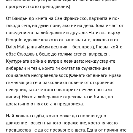
прогресисткото преподаване.)
От Байдън до кмета на Сан Франсиско, партията е по-
твърда сега, на думи поне, ако не на дела. Това е част от
поведението на либералите и другаде. Натискът върху
Penguin идваше колкото от запознатите, толкова и от
Daily Mail (английски вестник – бел. прев.), Гневът, който
обзе Стърджън, беше до голяма степен вътрешен.
Културната война е вътре в левицата: между старите
либерали и тези, които ги смятат за съучастници в
социалната несправедливост. (Фанатикът винаги мрази
съмняващия се и разколника повече от откровения
неверник, така че консерваторите печелят по тази
линия). Някога либералите отрекоха тази битка, но
достатъчно от тях сега я предприеха.
Най-лошата съдба, която може да сполети едно
движение - освен пълното поражение, което тя често
предшества - е да се превърне в шега. Една от причините