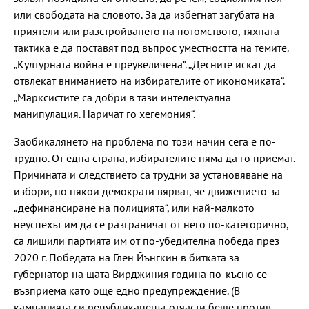
или свободата на словото. За да избегнат загубата на
приятели или разстройването на потомството, тяхната
тактика е да поставят под въпрос уместността на темите.
„Културната война е преувеличена“. „Десните искат да
отвлекат вниманието на избирателите от икономиката“.
„Марксистите са добри в тази интелектуална
манипулация. Наричат го хегемония“.
Заобикалянето на проблема по този начин сега е по-
трудно. От една страна, избирателите няма да го приемат.
Причината и следствието са трудни за установяване на
избори, но някои демократи вярват, че движението за
„дефинансиране на полицията“, или най-малкото
неуспехът им да се разграничат от него по-категорично,
са лишили партията им от по-убедителна победа през
2020 г. Победата на Глен Йънгкин в битката за
губернатор на щата Вирджиния година по-късно се
възприема като още едно предупреждение. (В
кампанията си републиканецът отчасти беше против