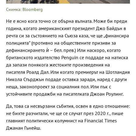
Снимка: Bloomberg
Не е ясно кога точно се обърна вълната. Може би преди
година, когато американският президент Джо Байдън в
речта си за състоянието на Съюза каза, че ще „финансира
полицията“ (противно на обществените призиви за
дефинансирането ѝ – бел. прев.) Или наскоро, когато
британското издателство Penguin се поддаде на натиска
да запази понякога жестоките произведения на
писателя Роалд Дал. Или когато премиерът на Шотландия
Никола Стърджън подаде оставка заради, наред с други
неща, законопроект за социалния пол. Или пък с
устойчивите продажби на писателката Джоан Роулинг.
Да, това са несвързани събития, освен в едно отношение:
не бихте разчитали, че ще се случат през 2020 г., пише
главният политически колумнист на Financial Times
Джанан Гънейш.