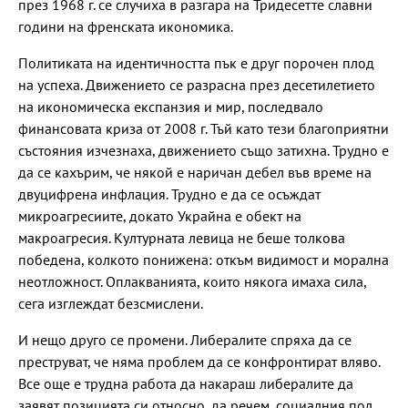
през 1968 г. се случиха в разгара на Тридесетте славни
години на френската икономика.
Политиката на идентичността пък е друг порочен плод
на успеха. Движението се разрасна през десетилетието
на икономическа експанзия и мир, последвало
финансовата криза от 2008 г. Тъй като тези благоприятни
състояния изчезнаха, движението също затихна. Трудно е
да се кахърим, че някой е наричан дебел във време на
двуцифрена инфлация. Трудно е да се осъждат
микроагресиите, докато Украйна е обект на
макроагресия. Културната левица не беше толкова
победена, колкото понижена: откъм видимост и морална
неотложност. Оплакванията, които някога имаха сила,
сега изглеждат безсмислени.
И нещо друго се промени. Либералите спряха да се
преструват, че няма проблем да се конфронтират вляво.
Все още е трудна работа да накараш либералите да
заявят позицията си относно, да речем, социалния пол