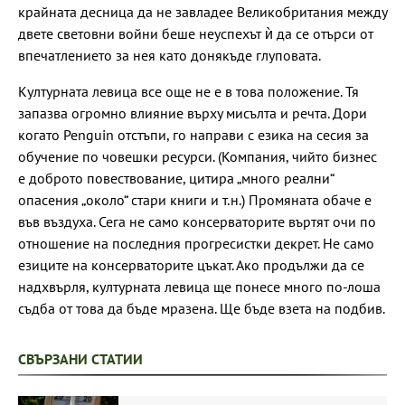
крайната десница да не завладее Великобритания между
двете световни войни беше неуспехът ѝ да се отърси от
впечатлението за нея като донякъде глуповата.
Културната левица все още не е в това положение. Тя
запазва огромно влияние върху мисълта и речта. Дори
когато Penguin отстъпи, го направи с езика на сесия за
обучение по човешки ресурси. (Компания, чийто бизнес
е доброто повествование, цитира „много реални“
опасения „около“ стари книги и т.н.) Промяната обаче е
във въздуха. Сега не само консерваторите въртят очи по
отношение на последния прогресистки декрет. Не само
езиците на консерваторите цъкат. Ако продължи да се
надхвърля, културната левица ще понесе много по-лоша
съдба от това да бъде мразена. Ще бъде взета на подбив.
СВЪРЗАНИ СТАТИИ