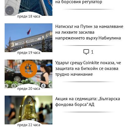
на борсовия регулатор
преди 18 часа
Натискът на Путин за намаляване
на лихвите засилва
напрежението върху Набиулина
1
преди 19 часа
Ударът срещу Coinkite показа, че
защитата на биткойн се оказва
трудно начинание
преди 20 часа
Акция на седмицата: „Българска
фондова борса“ АД
преди 22 часа