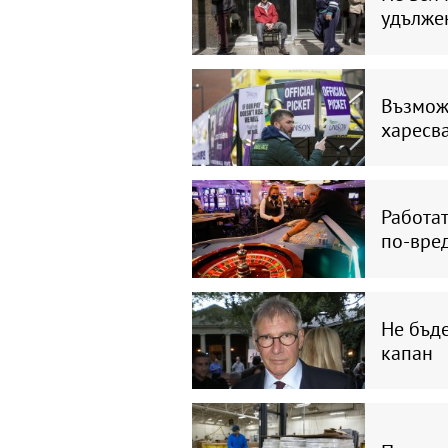
удълже
Възможн
харесва
Работат
по-вре
Не бъде
капан