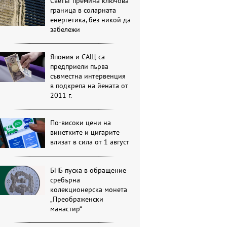
Светът премина ключова
граница в соларната
енергетика, без никой да
забележи
Япония и САЩ са
предприели първа
съвместна интервенция
в подкрепа на йената от
2011 г.
По-високи цени на
винетките и цигарите
влизат в сила от 1 август
БНБ пуска в обращение
сребърна
колекционерска монета
„Преображенски
манастир“