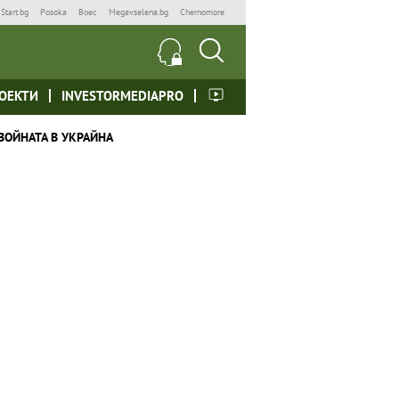
Start.bg
Posoka
Boec
Megavselena.bg
Chernomore
ОЕКТИ
INVESTORMEDIAPRO
ВОЙНАТА В УКРАЙНА