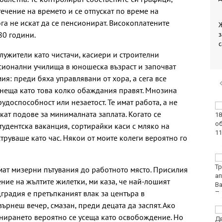
 течение на времето и се отпускат по време на
га не искат да се пенсионират. Високоплатените
80 години.
з
с
лужители като чистачи, касиери и строителни
есионални училища в юношеска възраст и започват
ия: преди бяха управлявани от хора, а сега все
т неща като това колко обаждания правят. Мнозина
удоспособност или незаетост. Те имат работа, а не
Във Варна наградиха
кат подове за минималната заплата. Когато се
победителите в
Спартакиадата на ВМС
тудентска ваканция, сортирайки каси с мляко на
струваше като час. Някои от моите колеги вероятно го
Нови правила пратиха
рекорд на Карлос
ат мизерни пътувания до работното място. Присилия
Насар в историята
ние на жълтите жилетки, ми каза, че най-лошият
градия е претъпканият влак за центъра в
върнеш вечер, смазан, преди децата да заспят. Ако
Варна с нова услуга за
онирането вероятно се усеща като освобождение. Но
денонощна грижа за