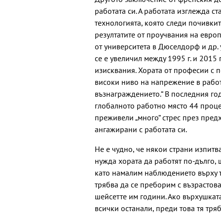
работата си. А работата изглежда с
технологията, която следи почивкит
резултатите от проучвания на евро
от университета в Дюселдорф и др. у
се е увеличил между 1995 г. и 2015 
изисквания. Хората от професии с 
високи ниво на напрежение в работ
възнаграждението.“ В последния го
глобалното работно място 44 процен
преживели „много“ стрес през предх
ангажирани с работата си.
Не е чудно, че някои страни изпитв
нужда хората да работят по-дълго,
като намалим наблюдението върху т
трябва да се преборим с възрастова
шейсетте им години. Ако върхушкат
всички останали, преди това тя тря