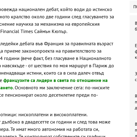
П
ровежда национален дебат, който води до истинско
ното кралство около две години след гласуването за
В
къснение научиха за механизма на европейския
 Financial Times Саймън Кюпър.
 следейки дебата във Франция за правилната възраст
 да приеме законопроекта на правителството за
ф
к
4 години (вече факт, без гласуване в Националното
ва навсякъде - от шествия по моя маршрут в Париж до
зненадващи истини, които са в сила далеч отвъд
З
с
че
французите са лидери в света по отношение на
рането
. Основното ми заключение сега: по-ниските
 се пенсионират около десетилетие преди по-
R
отници: нископлатени и високоплатени.
 дълбоко в двадесетте си години и след това може
В
ера. Те имат много автономия на работата си,
оалетна. Те контролират собствените си графици,