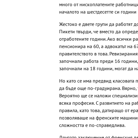
много от нископлатените работниц
началото на шестдесетте си години 
Жестоко е двете групи да работят д
Пикети твърди, че вместо да опред
отработените години. Ако всички ра
пенсионира на 60, а адвокатът на 
правителството в това. Ревизираният
започнали работа преди 16 години, 
започнали на 18 години, могат да на
Но като се има предвид класовата 
да бъде още по-градуирана. Вярно,
Вероятно ще се наложи специализир
всяка професия. С развитието на р
правила, като това, датиращо от ер
позволяваше на френските машинист
сложността е по-справедлива.
Другото заключение от френския де