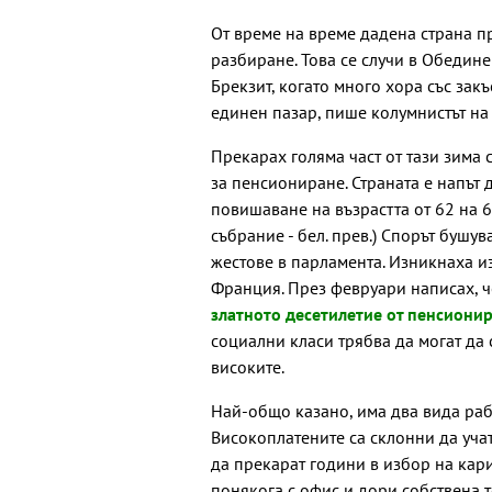
От време на време дадена страна п
разбиране. Това се случи в Обедине
Брекзит, когато много хора със за
единен пазар, пише колумнистът на
Прекарах голяма част от тази зима
за пенсиониране. Страната е напът
повишаване на възрастта от 62 на 6
събрание - бел. прев.) Спорът бушу
жестове в парламента. Изникнаха и
Франция. През февруари написах, 
златното десетилетие от пенсиони
социални класи трябва да могат да
високите.
Най-общо казано, има два вида раб
Високоплатените са склонни да учат
да прекарат години в избор на кари
понякога с офис и дори собствена т