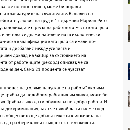
тава все по-интензивна, може би поради
е и клавиатурите на служителите. В анализ на
пейските условия на труд в 15 държави Мариан Риго
становиха, „че стресът на работното място като цяло
г. и че това се дължи най-вече на психологически
по-ниска квалификация като цяло са имали по-
ата и дисбаланс между усилията и
дишен доклад на Gallup за състоянието на
та от работниците (рекорд) описват, че са
одния ден. Само 21 процента се чувстват
ат процес на „голямо напускане на работа“. Ако има
 ще трябва да подобрим работния им живот, може би
ях. Трябва също да ги обучим за по-добра работа. И
та дискриминация, така че някой да ги наеме след
а в обществото ще добавя тежести към живота на
бва да разбере какви всъщност са тези животи.