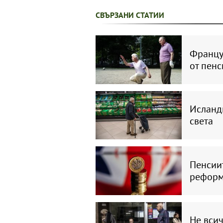
СВЪРЗАНИ СТАТИИ
Француз
от пен
Исланд
света
Пенсиит
рефор
Не всич