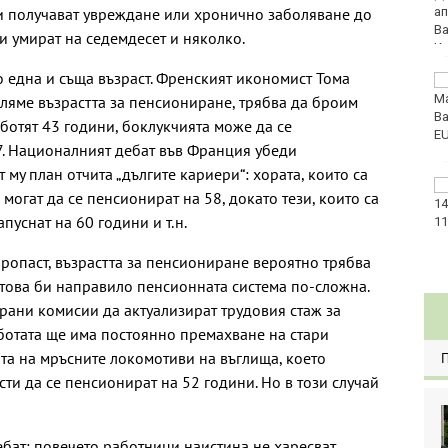
и получават увреждане или хронично заболяване до
възрастни хора и лица
с трайни увреждания
и умират на седемдесет и няколко.
о една и съща възраст. Френският икономист Тома
Започна юбилейният
50-и международен
еляме възрастта за пенсиониране, трябва да броим
бридж фестивал
ботят 43 години, боклукчията може да се
„Варна“
67. Националният дебат във Франция убеди
 му план отчита „дългите кариери“: хората, които са
Катастрофа, при
могат да се пенсионират на 58, докато тези, които са
която пострадаха
пуснат на 60 години и т.н.
деца, затвори пътя
София-Варна
пропаст, възрастта за пенсиониране вероятно трябва
 това би направило пенсионната система по-сложна.
ани комисии да актуализират трудовия стаж за
аботата ще има постоянно премахване на стари
ата на мръсните локомотиви на въглища, което
и да се пенсионират на 52 години. Но в този случай
бат: повечето работници наистина не харесват