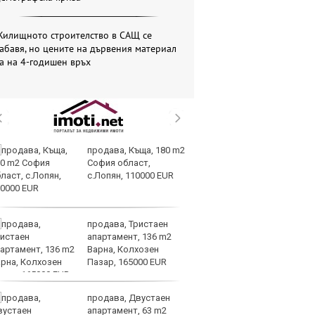
Жилищното строителство в САЩ се
абавя, но цените на дървения материал
а на 4-годишен връх
продава, Къща, 180 m2
Sh
София област,
Г
с.Лопян, 110000 EUR
ко
по
продава, Тристаен
З
апартамент, 136 m2
на
Варна, Колхозен
лу
Пазар, 165000 EUR
продава, Двустаен
Сл
апартамент, 63 m2
по