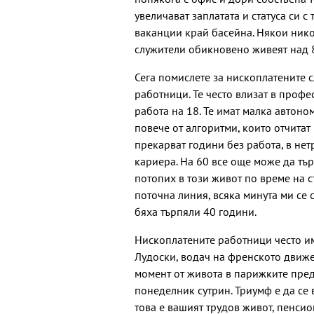
увеличават заплатата и статуса си с
ваканции край басейна. Някои нико
служители обикновено живеят над 
Сега помислете за нископлатените с
работници. Те често влизат в проф
работа на 18. Те имат малка автоном
повече от алгоритми, които отчита
прекарват години без работа, в нетр
кариера. На 60 все още може да тър
потопих в този живот по време на с
поточна линия, всяка минута ми се 
бяха търпяли 40 години.
Нископлатените работници често им
Лудоски, водач на френското движе
момент от живота в парижките пред
понеделник сутрин. Триумф е да се 
това е вашият трудов живот, пенси