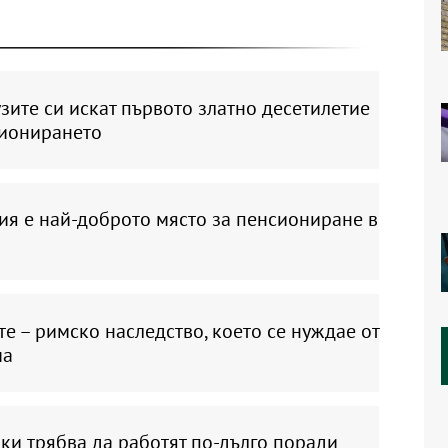
ите си искат първото златно десетилетие
сионирането
ия е най-доброто място за пенсиониране в
е – римско наследство, което се нуждае от
ма
ки трябва да работят по-дълго поради