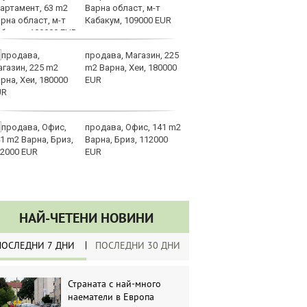
Варна област, м-т
А
Кабакум, 109000 EUR
ин
долара
продава, Магазин, 225
Ру
m2 Варна, Хеи, 180000
и
EUR
за
не
продава, Офис, 141 m2
Хи
Варна, Бриз, 112000
Ки
EUR
ев
по
НАЙ-ЧЕТЕНИ НОВИНИ
ПОСЛЕДНИ 7 ДНИ
ПОСЛЕДНИ 30 ДНИ
Страната с най-много
наематели в Европа