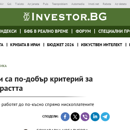
Air
Gol
Tialoto
Az-jenata
Puls
Teenproblem
Automedia
Imoti.net
Rabota
Az-deteto
ИНДЕКСИ
БФБ В РЕАЛНО ВРЕМЕ
ФОРУМ
СПЕЦИАЛНИ ПР
ТА
КРИЗАТА В ИРАН
БЮДЖЕТ 2026
ИЗКУСТВЕН ИНТЕЛЕКТ
ТИКА
 са по-добър критерий за
растта
 работят до по-късно спрямо нископлатените
СПОДЕЛИ: