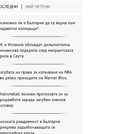
ОСЛЕДНИ
НАЙ-ЧЕТЕНИ
ъзможно ли е България да се върне към
бюджетни излишъци?
ЕК и Испания обсъждат допълнителна
инансова подкрепа след мигрантската
риза в Сеута
агубата на права за излъчване на NBA
ви рязко приходите на Warner Bros.
heinmetall понижи прогнозата си за
продажбите заради загубен ключов
договор
исоката раждаемост в България
прикрива задълбочаващата се
демографска криза