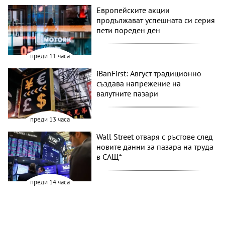
Европейските акции
продължават успешната си серия
пети пореден ден
преди 11 часа
iBanFirst: Август традиционно
създава напрежение на
валутните пазари
преди 13 часа
Wall Street отваря с ръстове след
новите данни за пазара на труда
в САЩ*
преди 14 часа