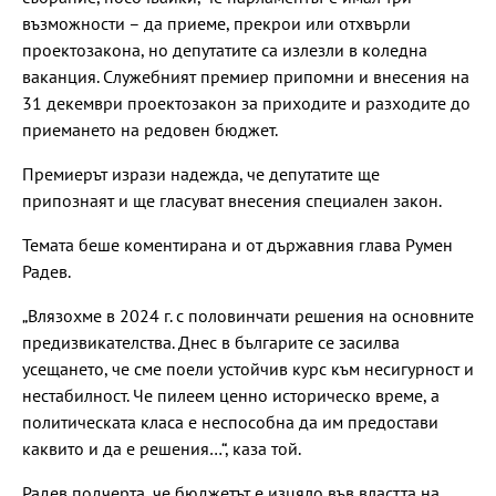
възможности – да приеме, прекрои или отхвърли
проектозакона, но депутатите са излезли в коледна
ваканция. Служебният премиер припомни и внесения на
31 декември проектозакон за приходите и разходите до
приемането на редовен бюджет.
Премиерът изрази надежда, че депутатите ще
припознаят и ще гласуват внесения специален закон.
Темата беше коментирана и от държавния глава Румен
Радев.
„Влязохме в 2024 г. с половинчати решения на основните
предизвикателства. Днес в българите се засилва
усещането, че сме поели устойчив курс към несигурност и
нестабилност. Че пилеем ценно историческо време, а
политическата класа е неспособна да им предостави
каквито и да е решения…“, каза той.
Радев подчерта, че бюджетът е изцяло във властта на