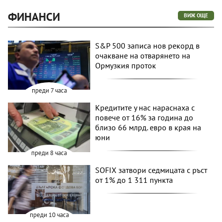
ФИНАНСИ
ВИЖ ОЩЕ
S&P 500 записа нов рекорд в
очакване на отварянето на
Ормузкия проток
преди 7 часа
Кредитите у нас нараснаха с
повече от 16% за година до
близо 66 млрд. евро в края на
юни
преди 8 часа
SOFIX затвори седмицата с ръст
от 1% до 1 311 пункта
преди 10 часа