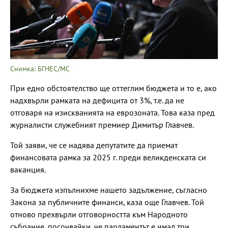
Снимка: БГНЕС/МС
При едно обстоятелство ще оттеглим бюджета и то е, ако
надхвърли рамката на дефицита от 3%, т.е. да не
отговаря на изискванията на еврозоната. Това каза пред
журналисти служебният премиер Димитър Главчев.
Той заяви, че се надява депутатите да приемат
финансовата рамка за 2025 г. преди великденската си
ваканция.
За бюджета изпълнихме нашето задължение, съгласно
Закона за публичните финанси, каза още Главчев. Той
отново прехвърли отговорността към Народното
събрание, посочвайки, че парламентът е имал три