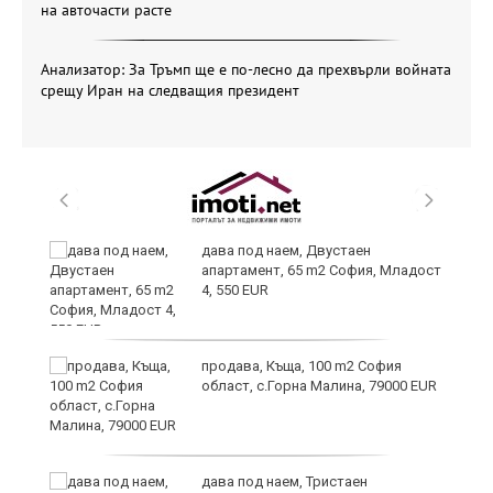
на авточасти расте
Анализатор: За Тръмп ще е по-лесно да прехвърли войната
срещу Иран на следващия президент
и
дава под наем, Двустаен
апартамент, 65 m2 София, Младост
4, 550 EUR
и
продава, Къща, 100 m2 София
област, с.Горна Малина, 79000 EUR
дава под наем, Тристаен