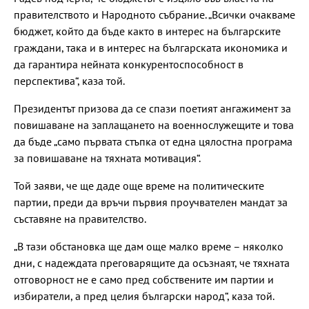
правителството и Народното събрание. „Всички очакваме
бюджет, който да бъде както в интерес на българските
граждани, така и в интерес на българската икономика и
да гарантира нейната конкурентоспособност в
перспектива“, каза той.
Президентът призова да се спази поетият ангажимент за
повишаване на заплащането на военнослужещите и това
да бъде „само първата стъпка от една цялостна програма
за повишаване на тяхната мотивация“.
Той заяви, че ще даде още време на политическите
партии, преди да връчи първия проучвателен мандат за
съставяне на правителство.
„В тази обстановка ще дам още малко време – няколко
дни, с надеждата преговарящите да осъзнаят, че тяхната
отговорност не е само пред собствените им партии и
избиратели, а пред целия български народ“, каза той.