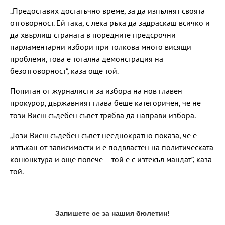
„Предоставих достатъчно време, за да изпълнят своята
отговорност. Ей така, с лека ръка да задраскаш всичко и
да хвърлиш страната в поредните предсрочни
парламентарни избори при толкова много висящи
проблеми, това е тотална демонстрация на
безотговорност“, каза още той.
Попитан от журналисти за избора на нов главен
прокурор, държавният глава беше категоричен, че не
този Висш съдебен съвет трябва да направи избора.
„Този Висш съдебен съвет нееднократно показа, че е
изтъкан от зависимости и е подвластен на политическата
конюнктура и още повече – той е с изтекъл мандат“, каза
той.