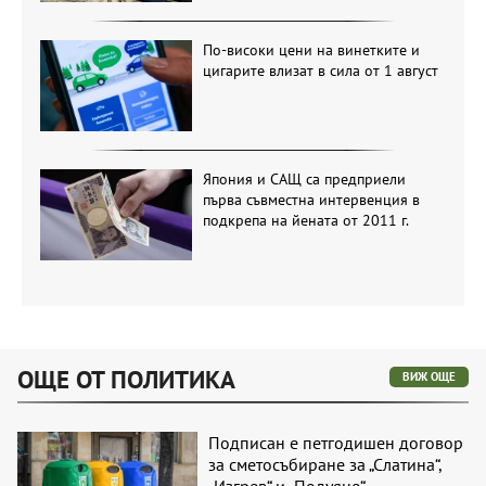
По-високи цени на винетките и
цигарите влизат в сила от 1 август
Япония и САЩ са предприели
първа съвместна интервенция в
подкрепа на йената от 2011 г.
ОЩЕ ОТ ПОЛИТИКА
ВИЖ ОЩЕ
Подписан е петгодишен договор
за сметосъбиране за „Слатина“,