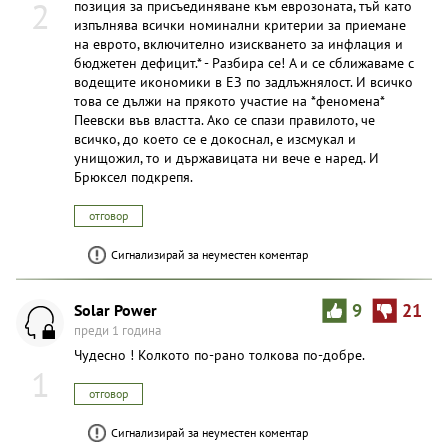
2
позиция за присъединяване към еврозоната, тъй като
изпълнява всички номинални критерии за приемане
на еврото, включително изискването за инфлация и
бюджетен дефицит.* - Разбира се! А и се сближаваме с
водещите икономики в ЕЗ по задлъжнялост. И всичко
това се дължи на прякото участие на *феномена*
Пеевски във властта. Ако се спази правилото, че
всичко, до което се е докоснал, е изсмукал и
унищожил, то и държавицата ни вече е наред. И
Брюксел подкрепя.
отговор
Сигнализирай за неуместен коментар
Solar Power
9
21
преди 1 година
Чудесно ! Колкото по-рано толкова по-добре.
1
отговор
Сигнализирай за неуместен коментар