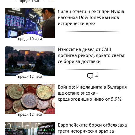
преди 1 час
Силни отчети и ръст при Nvidia
насочиха Dow Jones към нов
исторически връх
преди 10 часа
Износът на дизел от САЩ
достигна рекорд, докато светът
се бори за доставки
4
преди 12 часа
Войнов: Инфлацията в България
ще остане висока -
средногодишно ниво от 5,9%
преди 12 часа
Европейските борси отбелязаха
трети исторически връх за