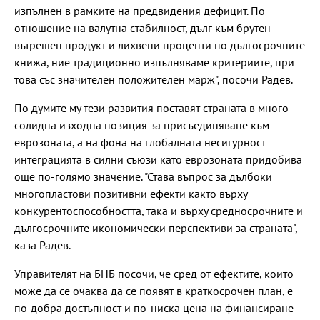
изпълнен в рамките на предвидения дефицит. По
отношение на валутна стабилност, дълг към брутен
вътрешен продукт и лихвени проценти по дългосрочните
книжа, ние традиционно изпълняваме критериите, при
това със значителен положителен марж", посочи Радев.
По думите му тези развития поставят страната в много
солидна изходна позиция за присъединяване към
еврозоната, а на фона на глобалната несигурност
интеграцията в силни съюзи като еврозоната придобива
още по-голямо значение. "Става въпрос за дълбоки
многопластови позитивни ефекти както върху
конкурентоспособността, така и върху средносрочните и
дългосрочните икономически перспективи за страната",
каза Радев.
Управителят на БНБ посочи, че сред от ефектите, които
може да се очаква да се появят в краткосрочен план, е
по-добра достъпност и по-ниска цена на финансиране