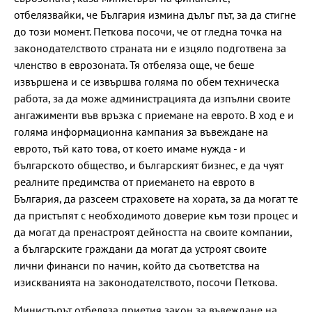
отбелязвайки, че България измина дълъг път, за да стигне
до този момент. Петкова посочи, че от гледна точка на
законодателството страната ни е изцяло подготвена за
членство в еврозоната. Тя отбеляза още, че беше
извършена и се извършва голяма по обем техническа
работа, за да може администрацията да изпълни своите
ангажименти във връзка с приемане на еврото. В ход е и
голяма информационна кампания за въвеждане на
еврото, тъй като това, от което имаме нужда - и
българското общество, и българският бизнес, е да чуят
реалните предимства от приемането на еврото в
България, да разсеем страховете на хората, за да могат те
да пристъпят с необходимото доверие към този процес и
да могат да пренастроят дейността на своите компании,
а българските граждани да могат да устроят своите
лични финанси по начин, който да съответства на
изискванията на законодателството, посочи Петкова.
Министърът отбеляза приетия закон за въвеждане на