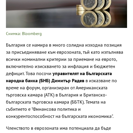
Снимка: Bloomberg
България се намира в много солидна изходна позиция
за присъединяване към еврозоната, тъй като изпълнява
всички номинални критерии за приемане на еврото,
включително изискването за инфлация и бюджетен
дефицит. Това посочи
управителят на Българската
народна банка (БНБ) Димитър Радев
в изказване по
време на форум, организиран от Американската
търговска камара (АТК) в България и Британско-
българската търговска камара (ББТК). Темата на
събитието е "Финансова политика и
конкурентоспособност на българската икономика".
Членството в еврозоната има потенциала да бъде