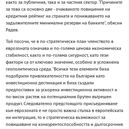
както за публичния, така и за частния сектор. "Причините
за това са основно две - очакваното повишение на
кредитния рейтинг на страната и понижаването на
задължителните минимални резерви на банките", обясни
Радев.
Той посочи, че в по-стратегически план членството в
еврозоната означава и по-голяма ценова икономическа
стабилност, както и по-голяма сигурност, като тези
фактори са от ключово значение, особено в усложнена
геополитическа среда. "Всички тези елементи биха
подобрили привлекателността на България като
инвестиционна дестинация и биха създали
предпоставки за ускорена инвестиционна активност и
по-висок растеж на потенциалния брутен вътрешен
продукт. Следователно предстоящото присъединяване
към еврозоната е не просто важна стъпка в европейската
ни интеграция, то е стратегическа възможност за
повишаване на конкурентоспособността и дългосрочния