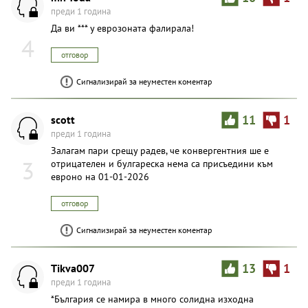
преди 1 година
Да ви *** у еврозоната фалирала!
4
отговор
Сигнализирай за неуместен коментар
scott
11
1
преди 1 година
Залагам пари срещу радев, че конвергентния ше е
3
отрицателен и булгареска нема са присъедини към
евроно на 01-01-2026
отговор
Сигнализирай за неуместен коментар
Tikva007
13
1
преди 1 година
*България се намира в много солидна изходна