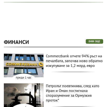
ФИНАНСИ
ВИЖ ОЩЕ
Commerzbank отчете 94% ръст на
печалбата, започва ново обратно
изкупуване за 1,2 млрд. евро
преди 1 час
Петролът поевтинява, след като
Иран и Оман постигнаха
споразумение за Ормузкия
проток*