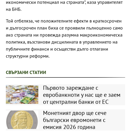
икономически потенциал на страната“, каза управителят
на БНБ.
Той отбеляза, че положителните ефекти в краткосрочен
и дългосрочен план биха се проявили пълноценно само
ако страната ни провежда разумна макроикономическа
политика, възстанови дисцилината в управлението на
публичните финанси и осъществи дълго отлагани
структурни реформи.
СВЪРЗАНИ СТАТИИ
Първото зареждане с
евробанкноти у нас ще е заем
от централни банки от ЕС
Монетният двор ще сече
български евромонети с
емисия 2026 година