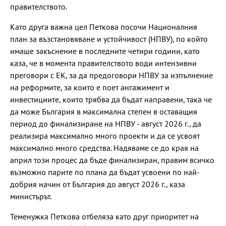
правителството.
Като друга важна цел Петкова посочи Националния
план за възстановяване и устойчивост (НПВУ), по който
имаше закъснение в последните четири години, като
каза, че в момента правителството води интензивни
преговори с ЕК, за да предоговори НПВУ за изпълнение
на реформите, за които е поет ангажимент и
инвестициите, които трябва да бъдат направени, така че
да може България в максимална степен в оставащия
период до финализиране на НПВУ - август 2026 г., да
реализира максимално много проекти и да се усвоят
максимално много средства. Надяваме се до края на
април този процес да бъде финализиран, правим всичко
възможно парите по плана да бъдат усвоени по най-
добрия начин от България до август 2026 г., каза
министърът.
Теменужка Петкова отбеляза като друг приоритет на