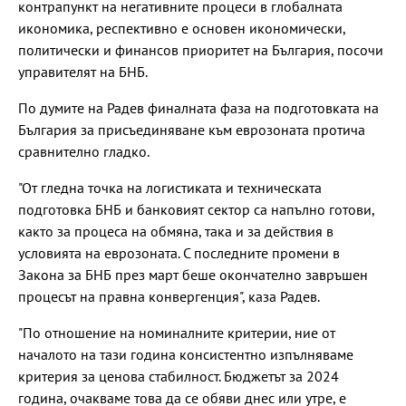
контрапункт на негативните процеси в глобалната
икономика, респективно е основен икономически,
политически и финансов приоритет на България, посочи
управителят на БНБ.
По думите на Радев финалната фаза на подготовката на
България за присъединяване към еврозоната протича
сравнително гладко.
"От гледна точка на логистиката и техническата
подготовка БНБ и банковият сектор са напълно готови,
както за процеса на обмяна, така и за действия в
условията на еврозоната. С последните промени в
Закона за БНБ през март беше окончателно завръшен
процесът на правна конвергенция", каза Радев.
"По отношение на номиналните критерии, ние от
началото на тази година консистентно изпълняваме
критерия за ценова стабилност. Бюджетът за 2024
година, очакваме това да се обяви днес или утре, е