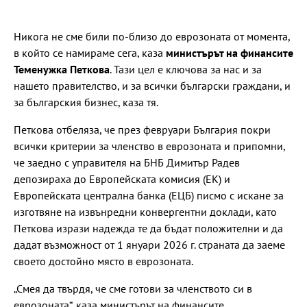
Никога не сме били по-близо до еврозоната от момента,
в който се намираме сега, каза
министърът на финансите
Теменужка Петкова
. Тази цел е ключова за нас и за
нашето правителство, и за всички български граждани, и
за българския бизнес, каза тя.
Петкова отбеляза, че през февруари България покри
всички критерии за членство в еврозоната и припомни,
че заедно с управителя на БНБ Димитър Радев
депозираха до Европейската комисия (EК) и
Европейската централна банка (ЕЦБ) писмо с искане за
изготвяне на извънредни конвергентни доклади, като
Петкова изрази надежда те да бъдат положителни и да
дадат възможност от 1 януари 2026 г. страната да заеме
своето достойно място в еврозоната.
„Смея да твърдя, че сме готови за членството си в
еврозоната“, каза министърът на финансите,