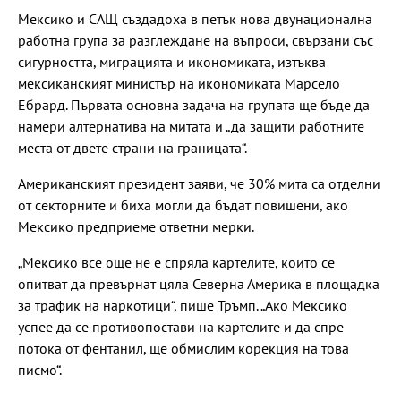
Мексико и САЩ създадоха в петък нова двунационална
работна група за разглеждане на въпроси, свързани със
сигурността, миграцията и икономиката, изтъква
мексиканският министър на икономиката Марсело
Ебрард. Първата основна задача на групата ще бъде да
намери алтернатива на митата и „да защити работните
места от двете страни на границата“.
Американският президент заяви, че 30% мита са отделни
от секторните и биха могли да бъдат повишени, ако
Мексико предприеме ответни мерки.
„Мексико все още не е спряла картелите, които се
опитват да превърнат цяла Северна Америка в площадка
за трафик на наркотици“, пише Тръмп. „Ако Мексико
успее да се противопостави на картелите и да спре
потока от фентанил, ще обмислим корекция на това
писмо“.