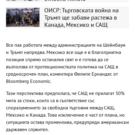
ОИСР: Търговската война на
Тръмп ще забави растежа в
Канада, Мексико и САЩ
Все пак работата между администрациите на Шейнбаум
и Тръмп напредва. Мексико все още е в благоприятна
позиция спрямо останалия свят и е готова да се
възползва от протекционистката политика на САЩ в
средносрочен план, коментира Фелипе Ернандес от
Bloomberg Economic.
Тази перспектива предполага, че САЩ не прилагат 30%
мита за стоки, които са в съответствие със
споразумението за свободна търговия между САЩ,
Мексико и Канада. Това изключение е част от плана, но
ситуацията остава променлива, предупреди американски
държавен служител.