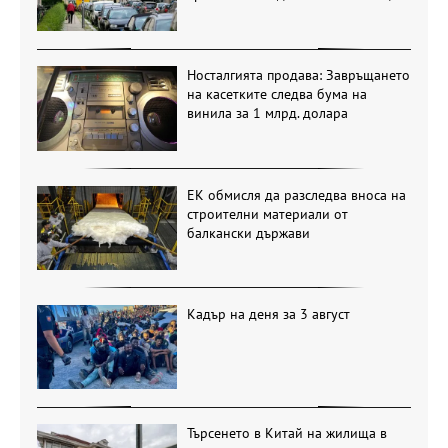
Носталгията продава: Завръщането
на касетките следва бума на
винила за 1 млрд. долара
ЕК обмисля да разследва вноса на
строителни материали от
балкански държави
Кадър на деня за 3 август
Търсенето в Китай на жилища в