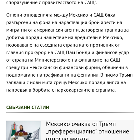
споразумение с правителството на САЩ“.
От юни отношенията между Мексико и САЩ бяха
разтърсени на фона на нарастващия брой арести на
мигранти от американски агенти, затворена граница за
добитък поради нашествие на вредители в Мексико,
позоваване на съседната страна като противник от
главния прокурор на САЩ Пам Бонди и финансов удар
от страна на Министерството на финансите на САЩ
срещу три мексикански финансови фирми, обвинени в
подпомагане на трафиканти на фентанил. В писмо Тръмп
заплаши с нови мита срещу Мексико поради липса на
напредък в борбата с наркокартелите в страната.
СВЪРЗАНИ СТАТИИ
Мексико очаква от Тръмп
„преференциално“ отношение
относно митата