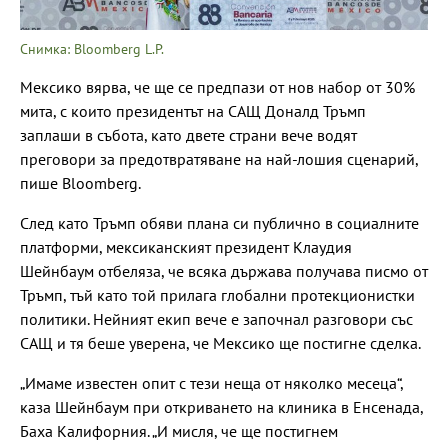
Снимка: Bloomberg L.P.
Мексико вярва, че ще се предпази от нов набор от 30%
мита, с които президентът на САЩ Доналд Тръмп
заплаши в събота, като двете страни вече водят
преговори за предотвратяване на най-лошия сценарий,
пише Bloomberg.
След като Тръмп обяви плана си публично в социалните
платформи, мексиканският президент Клаудия
Шейнбаум отбеляза, че всяка държава получава писмо от
Тръмп, тъй като той прилага глобални протекционистки
политики. Нейният екип вече е започнал разговори със
САЩ и тя беше уверена, че Мексико ще постигне сделка.
„Имаме известен опит с тези неща от няколко месеца“,
каза Шейнбаум при откриването на клиника в Енсенада,
Баха Калифорния. „И мисля, че ще постигнем