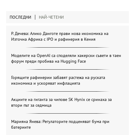
ПОСЛЕДНИ
НАЙ-ЧЕТЕНИ
Р. Дечева: Алико Данготе прави нова икономика на
Източна Африка с IPO и рафинерия в Кения
Моделите на OpenAI са споделяли хакерски съвети в таен
форум преди пробива на Hugging Face
Горящите рафинерии забавят растежа на руската
икономика и ускоряват инфлацията
Акциите на гиганта за чипове SK Hynix се сринаха за
втори път за седмица
Марияна Янева: Регулаторите подценяват бума при
батериите