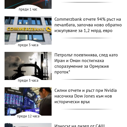
преди 1 час
Commerzbank отчете 94% ръст на
печалбата, започва ново обратно
изкупуване за 1,2 млрд. евро
преди 3 часа
Петролът поевтинява, след като
Иран и Оман постигнаха
споразумение за Ормузкия
проток*
преди 3 часа
Силни отчети и ръст при Nvidia
насочиха Dow Jones към нов
исторически връх
преди 12 часа
Износът на дизел от САЩ