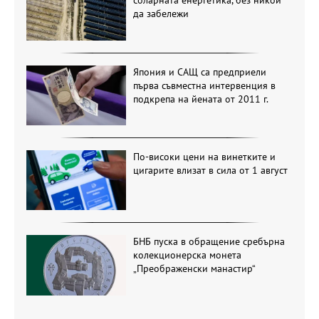
соларната енергетика, без никой
да забележи
Япония и САЩ са предприели
първа съвместна интервенция в
подкрепа на йената от 2011 г.
По-високи цени на винетките и
цигарите влизат в сила от 1 август
БНБ пуска в обращение сребърна
колекционерска монета
„Преображенски манастир“