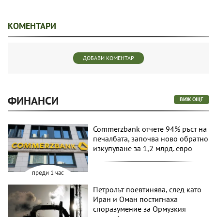
КОМЕНТАРИ
ДОБАВИ КОМЕНТАР
ФИНАНСИ
ВИЖ ОЩЕ
Commerzbank отчете 94% ръст на
печалбата, започва ново обратно
изкупуване за 1,2 млрд. евро
преди 1 час
Петролът поевтинява, след като
Иран и Оман постигнаха
споразумение за Ормузкия