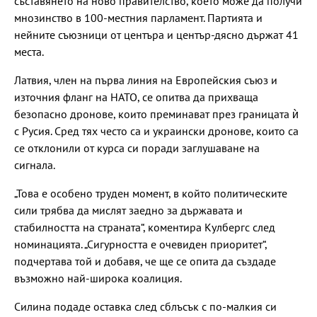
съставянето на ново правителство, което може да получи
мнозинство в 100-местния парламент. Партията и
нейните съюзници от центъра и център-дясно държат 41
места.
Латвия, член на първа линия на Европейския съюз и
източния фланг на НАТО, се опитва да прихваща
безопасно дронове, които преминават през границата ѝ
с Русия. Сред тях често са и украински дронове, които са
се отклонили от курса си поради заглушаване на
сигнала.
„Това е особено труден момент, в който политическите
сили трябва да мислят заедно за държавата и
стабилността на страната“, коментира Кулбергс след
номинацията. „Сигурността е очевиден приоритет“,
подчертава той и добавя, че ще се опита да създаде
възможно най-широка коалиция.
Силина подаде оставка след сблъсък с по-малкия си