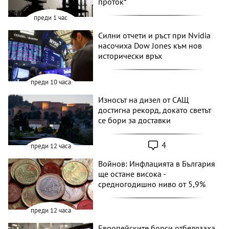
проток*
преди 1 час
Силни отчети и ръст при Nvidia
насочиха Dow Jones към нов
исторически връх
преди 10 часа
Износът на дизел от САЩ
достигна рекорд, докато светът
се бори за доставки
4
преди 12 часа
Войнов: Инфлацията в България
ще остане висока -
средногодишно ниво от 5,9%
преди 12 часа
Европейските борси отбелязаха