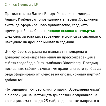
Снимка: Bloomberg LP
Президентът на Латвия Едгарс Ринкевич номинира
Андрис Кулбергс от опозиционната партия „Обединена
листа“ да сформира ново правителство, след като
премиерът Евика Силина
подаде оставка в четвъртък
след спор за това как въоръжените сили са се справили с
нахлуване на дронове миналата седмица.
„Г-н Кулбергс се радва на пълната ми подкрепа и
доверие“, коментира Ринкевич на пресконференция в
събота следобед в Рига, съобщава Bloomberg. „Предвид
последните събития, смятам, че правителството трябва да
бъде сформирано от членове на опозиционната партия“,
добавя той.
46-годишният Кулбергс, чиято партия „Обединена листа“
е в опозиция на настоящата трипартийна управляваща
коалиция, има срок до 25 май, за да покаже напредък в