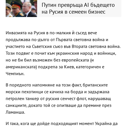
Путин превръща АІ бъдещето
на Русия в семеен бизнес
Инвазията на Русия в по-малкия ѝ съсед вече
продължава по-дълго от Първата световна война и
участието на Съветския съюз във Втората световна война.
Този подвиг е почит към украинския народ и войници,
но не би бил възможен без европейската (и
американската) подкрепа за Киев, категоричен е
Чемпиън.
В поредното напомняне на този факт, британските
морски пехотинци се качиха на борда и задържаха
петролен танкер от руския сенчест флот, нарушаващ
санкциите, докато той се опитваше да премине през
Ламанша.
И така, кога ще дойде подходящият момент Украйна да