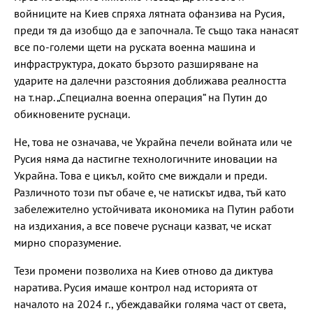
войниците на Киев спряха лятната офанзива на Русия,
преди тя да изобщо да е започнала. Те също така нанасят
все по-големи щети на руската военна машина и
инфраструктура, докато бързото разширяване на
ударите на далечни разстояния доближава реалността
на т.нар. „Специална военна операция“ на Путин до
обикновените руснаци.
Не, това не означава, че Украйна печели войната или че
Русия няма да настигне технологичните иновации на
Украйна. Това е цикъл, който сме виждали и преди.
Различното този път обаче е, че натискът идва, тъй като
забележително устойчивата икономика на Путин работи
на издихания, а все повече руснаци казват, че искат
мирно споразумение.
Тези промени позволиха на Киев отново да диктува
наратива. Русия имаше контрол над историята от
началото на 2024 г., убеждавайки голяма част от света,