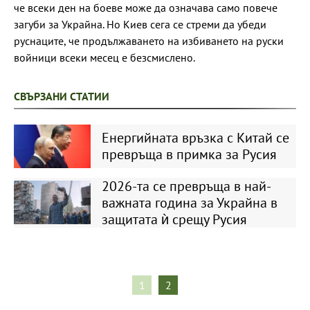
че всеки ден на боеве може да означава само повече
загуби за Украйна. Но Киев сега се стреми да убеди
руснаците, че продължаването на избиването на руски
войници всеки месец е безсмислено.
СВЪРЗАНИ СТАТИИ
Енергийната връзка с Китай се
превръща в примка за Русия
2026-та се превръща в най-
важната година за Украйна в
защитата ѝ срещу Русия
1
2