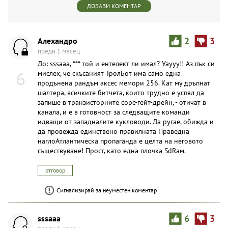
ДОБАВИ КОМЕНТАР
Aлexaндpo
2
3
преди 1 месец
До: sssaaa, *** той и ентелект ли имал? Уаууу!! Аз пък си
6
мислех, че скъсаният ТролБот има само една
продънена рандъм аксес мемори 256. Кат му дръпнат
шалтера, всичките битчета, които трудно е успял да
запише в транзисторните сорс-гейт-дрейн, - отичат в
канала, и е в готовност за следващите команди
идващи от западналите кукловоди. Да ругae, обижда и
да провежда единствено правилната Праведна
наглоАтлантическа пропаганда е целта на неговото
съществуване! Пpoст, като една плочка SdRам.
отговор
Сигнализирай за неуместен коментар
sssaaa
6
3