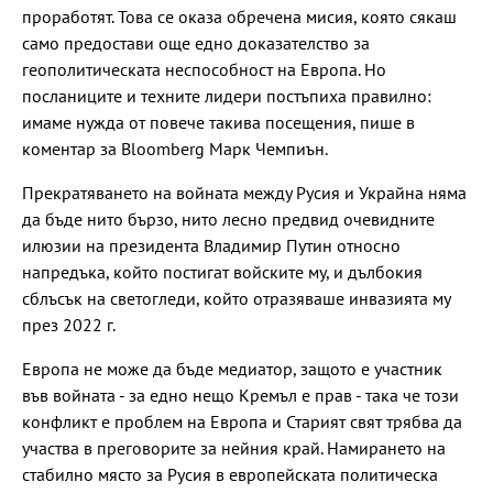
проработят. Това се оказа обречена мисия, която сякаш
само предостави още едно доказателство за
геополитическата неспособност на Европа. Но
посланиците и техните лидери постъпиха правилно:
имаме нужда от повече такива посещения, пише в
коментар за Bloomberg Марк Чемпиън.
Прекратяването на войната между Русия и Украйна няма
да бъде нито бързо, нито лесно предвид очевидните
илюзии на президента Владимир Путин относно
напредъка, който постигат войските му, и дълбокия
сблъсък на светогледи, който отразяваше инвазията му
през 2022 г.
Европа не може да бъде медиатор, защото е участник
във войната - за едно нещо Кремъл е прав - така че този
конфликт е проблем на Европа и Старият свят трябва да
участва в преговорите за нейния край. Намирането на
стабилно място за Русия в европейската политическа