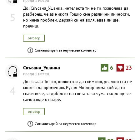
преди 1 месец
До: Скъсана_Ушанка, интелекта ти не ти позволява да
5
разбереш, че аз никога Тошко сме различни личности,
но няма проблем, дерзай си на воля, едва ли ще
пречиш.
отговор
Сигнализирай за неуместен коментар
Скъсана_Ушанка
6
23
преди 1 месец
До: sssaaa Тошко, колкото и да скимтиш, реалността не
4
можеш да промениш. Русня Мордор няма кой да го
спаси вече, за доброто на света тази чума скоро ще се
самоизяде отвътре.
отговор
Сигнализирай за неуместен коментар