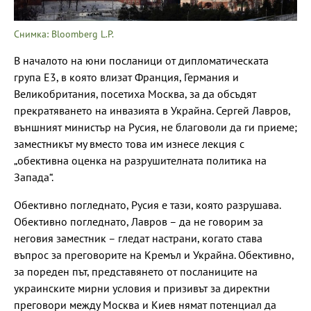
Снимка: Bloomberg L.P.
В началото на юни посланици от дипломатическата
група Е3, в която влизат Франция, Германия и
Великобритания, посетиха Москва, за да обсъдят
прекратяването на инвазията в Украйна. Сергей Лавров,
външният министър на Русия, не благоволи да ги приеме;
заместникът му вместо това им изнесе лекция с
„обективна оценка на разрушителната политика на
Запада“.
Обективно погледнато, Русия е тази, която разрушава.
Обективно погледнато, Лавров – да не говорим за
неговия заместник – гледат настрани, когато става
въпрос за преговорите на Кремъл и Украйна. Обективно,
за пореден път, представянето от посланиците на
украинските мирни условия и призивът за директни
преговори между Москва и Киев нямат потенциал да