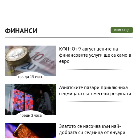
ФИНАНСИ
ВИЖ ОЩЕ
КФН: От 9 август цените на
финансовите услуги ще са само в
евро
преди 15 мин.
Азиатските пазари приключиха
седмицата със смесени резултати
преди 2 часа
Златото се насочва към най-
добрата си седмица от януари