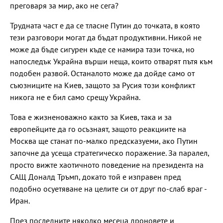
преговаря за мир, ако не сега?
Трудната част е да се тласне Путин до точката, в която
тези разговори могат да бъдат продуктивни. Никой не
може да бъде сигурен къде се намира тази точка, но
напоследък Украйна върши неща, които отварят пътя към
подобен развой. Останалото може да дойде само от
съюзниците на Киев, защото за Русия този конфликт
никога не е бил само срещу Украйна.
Това е жизненоважно както за Киев, така и за
европейците да го осъзнаят, защото реакциите на
Москва ще станат по-малко предсказуеми, ако Путин
започне да усеща стратегическо поражение. За паралел,
просто вижте хаотичното поведение на президента на
САЩ Доналд Тръмп, докато той е изправен пред
подобно осуетяване на целите си от друг по-слаб враг -
Иран.
През последните няколко месеца дроновете и