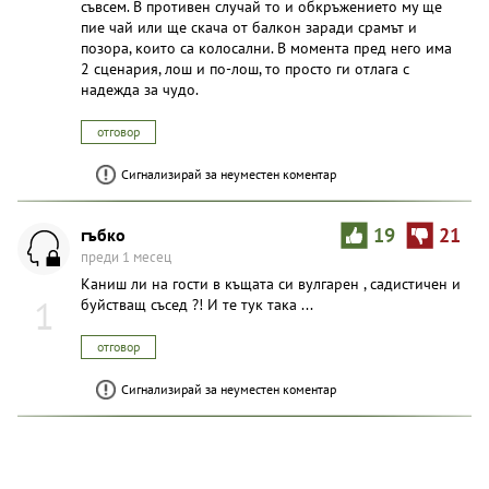
съвсем. В противен случай то и обкръжението му ще
пие чай или ще скача от балкон заради срамът и
позора, които са колосални. В момента пред него има
2 сценария, лош и по-лош, то просто ги отлага с
надежда за чудо.
отговор
Сигнализирай за неуместен коментар
гъбко
19
21
преди 1 месец
Каниш ли на гости в къщата си вулгарен , садистичен и
1
буйстващ съсед ?! И те тук така ...
отговор
Сигнализирай за неуместен коментар