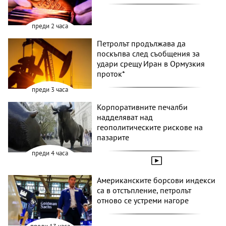
преди 2 часа
Петролът продължава да
поскъпва след съобщения за
удари срещу Иран в Ормузкия
проток*
преди 3 часа
Корпоративните печалби
надделяват над
геополитическите рискове на
пазарите
преди 4 часа
Американските борсови индекси
са в отстъпление, петролът
отново се устреми нагоре