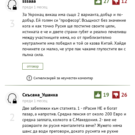
sssaaa
27
12
преди 1 месец
За Укронац викаш има също 2 варианта, добър и по-
3
добър. Ей голям си "професор". Всъщност без значение
кога и как точно Русия ще постигне своите цели,
истината е че и двете страни губят и реално печеливш
между участниците няма, но от приблизително
неутралните има победил и той се казва Китай. Хайде
починете си малко, че утре пак чакаме глупостите ви с
пълна сила.
отговор
Сигнализирай за неуместен коментар
Скъсана_Ушанка
19
26
преди 1 месец
Две забележки към статията. 1 - пРасия НЕ е богат
2
пазар, а напротив. Средна пенсия от около 200 Евро и
средна заплата, колкото в С.Македония. 2- вие не
разжрахте ли русня манталитета вече? Жужето няма
шанс да води преговори, докато руснята не рухне