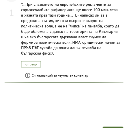
''...При спазването на европейските регламенти за
1
свръхпечалбите рафинерията ще внесе 100 млн. лева
в хазната през тази година...'' E- написах ли аз в
предходна статия, че този въпрос е въпрос на
политическа воля, а не на ''липса'' на печалба, която да
бъде обложена с данък на територията на Р.България
и че ако българската държавна власт съумее да
формира политическа воля, ИМА юридически начин за
ПРЪВ ПЪТ лукойл да плати данък печалба на
българския фиск;0
отговор
Сигнализирай за неуместен коментар