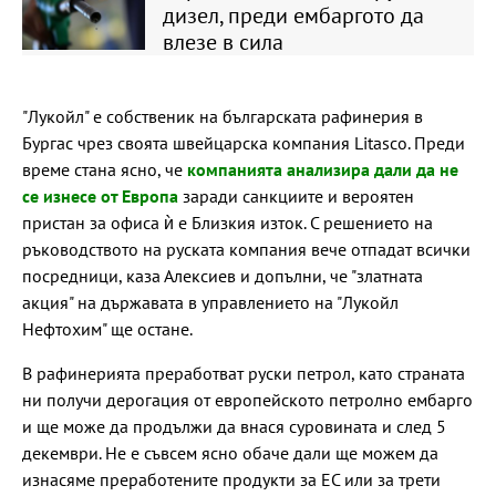
дизел, преди ембаргото да
влезе в сила
"Лукойл" е собственик на българската рафинерия в
Бургас чрез своята швейцарска компания Litasco. Преди
време стана ясно, че
компанията анализира дали да не
се изнесе от Европа
заради санкциите и вероятен
пристан за офиса ѝ е Близкия изток. С решението на
ръководството на руската компания вече отпадат всички
посредници, каза Алексиев и допълни, че "златната
акция" на държавата в управлението на "Лукойл
Нефтохим" ще остане.
В рафинерията преработват руски петрол, като страната
ни получи дерогация от европейското петролно ембарго
и ще може да продължи да внася суровината и след 5
декември. Не е съвсем ясно обаче дали ще можем да
изнасяме преработените продукти за ЕС или за трети