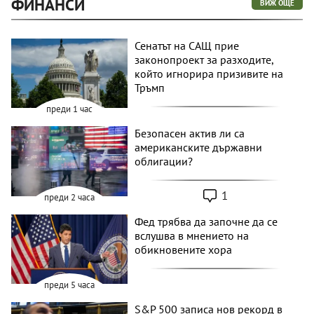
ФИНАНСИ
ВИЖ ОЩЕ
Сенатът на САЩ прие
законопроект за разходите,
който игнорира призивите на
Тръмп
преди 1 час
Безопасен актив ли са
американските държавни
облигации?
1
преди 2 часа
Фед трябва да започне да се
вслушва в мнението на
обикновените хора
преди 5 часа
S&P 500 записа нов рекорд в