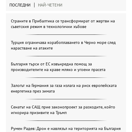
ПОСЛЕДНИ
НАЙ-ЧЕТЕНИ
Страните в Прибалтика се трансформират от жертви на
съветския режим в технологични хъбове
Турция ограничава корабоплаването в Черно море след
нарастване на атаките
България търси от ЕС извънредна помощ за
производителите на краве мляко и угоени прасета
Залогът на Германия за газа излага на риск европейската
енергетика през зимата
Сенатът на САЩ прие законопроект за разходите, който
игнорира призивите на Тръмп
Румен Радев: Дрон е навлязъл на територията на България