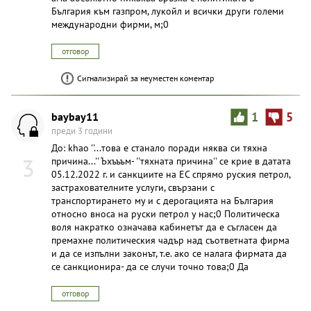
България към газпром, лукойл и всички други големи
международни фирми, м;0
отговор
Сигнализирай за неуместен коментар
baybay11
1
5
преди 3 години
До: khao ''...това е станало поради няква си тяхна
3
причина...'' Ъхъъъм- ''тяхната причина'' се крие в датата
05.12.2022 г. и санкциите на ЕС спрямо руския петрол,
застрахователните услуги, свързани с
транспортирането му и с дерогацията на България
относно вноса на руски петрол у нас;0 Политическа
воля накратко означава кабинетът да е съгласен да
премахне политическия чадър над съответната фирма
и да се изпълни законът, т.е. ако се налага фирмата да
се санкционира- да се случи точно това;0 Да
отговор