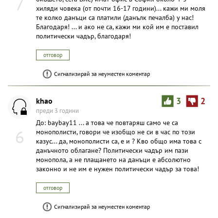
7
хиляди човека (от почти 16-17 години)... кажи ми моля
те колко данъци са платили (данълк печалба) у нас!
Благодаря! ... и ако не са, кажи ми кой им е поставил
политически чадър, благодаря!
отговор
Сигнализирай за неуместен коментар
khao
3
2
преди 3 години
До: baybay11 ... а това че повтаряш само че са
6
монополисти, говори че изобщо не си в час по този
казус... да, монополисти са, е и ? Кво общо има това с
данъчното облагане? Политически чадър им пази
монопола, а не плащането на данъци е абсолютно
законно и не им е нужен политически чадър за това!
отговор
Сигнализирай за неуместен коментар