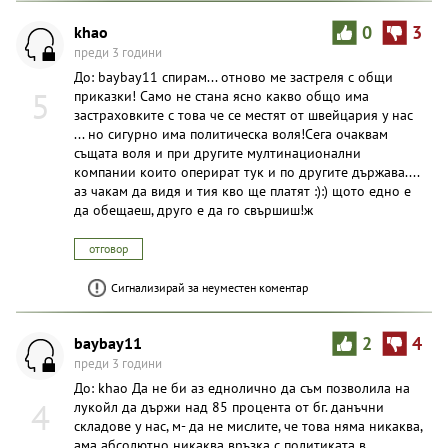
khao
0
3
преди 3 години
До: baybay11 спирам... отново ме застреля с общи
5
приказки! Само не стана ясно какво общо има
застраховките с това че се местят от швейцария у нас
... но сигурно има политическа воля!Сега очаквам
същата воля и при другите мултинационални
компании които оперират тук и по другите държава....
аз чакам да видя и тия кво ще платят :):) щото едно е
да обещаеш, друго е да го свършиш!ж
отговор
Сигнализирай за неуместен коментар
baybay11
2
4
преди 3 години
До: khao Да не би аз еднолично да съм позволила на
4
лукойл да държи над 85 процента от бг. данъчни
складове у нас, м- да не мислите, че това няма никаква,
ама абсолютно никаква връзка с политиката в