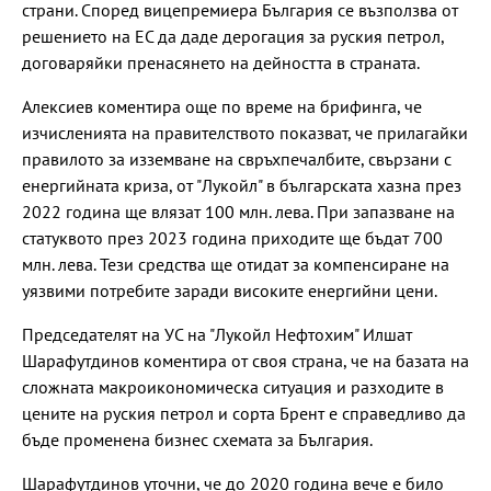
страни. Според вицепремиера България се възползва от
решението на ЕС да даде дерогация за руския петрол,
договаряйки пренасянето на дейността в страната.
Алексиев коментира още по време на брифинга, че
изчисленията на правителството показват, че прилагайки
правилото за изземване на свръхпечалбите, свързани с
енергийната криза, от "Лукойл" в българската хазна през
2022 година ще влязат 100 млн. лева. При запазване на
статуквото през 2023 година приходите ще бъдат 700
млн. лева. Тези средства ще отидат за компенсиране на
уязвими потребите заради високите енергийни цени.
Председателят на УС на "Лукойл Нефтохим" Илшат
Шарафутдинов коментира от своя страна, че на базата на
сложната макроикономическа ситуация и разходите в
цените на руския петрол и сорта Брент е справедливо да
бъде променена бизнес схемата за България.
Шарафутдинов уточни, че до 2020 година вече е било