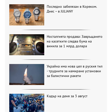
Последно забелязан в Кореком.
Днес – в JULIANY
Носталгията продава: Завръщането
на касетките следва бума на
винила за 1 млрд. долара
Украйна има нова цел в руския тил
- трудните за намиране установки
за балистични ракети
Кадър на деня за 3 август