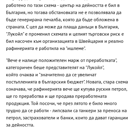
работено по тази схема - център на дейността е бил в
България, но тогава обстановката не е позволявала да
бъде генерирана печалба, която да бъде обложена в
страната. С цел да може да плаща данъци в България,
"Лукойл" е променил схемата и целият търговски риск е
бил насочен към организацията в Швейцария и реално
рафинерията е работила на "ишлеме".
"Вече е налице положителен марж от преработката",
категоричен беше представителят на "Лукойл",
който очаква и "значително да се увеличат
постъпленията в българския бюджет". Новата, стара схема
означава, че рафинерията вече ще купува руския петрол,
ще го преработва и ще продава преработената
продукция. Той посочи, че през лятото е било много
трудно да се работи - липсвали са танкери за преноса на
петрол, застрахователи и банки, които да дават гаранции
за дейността.