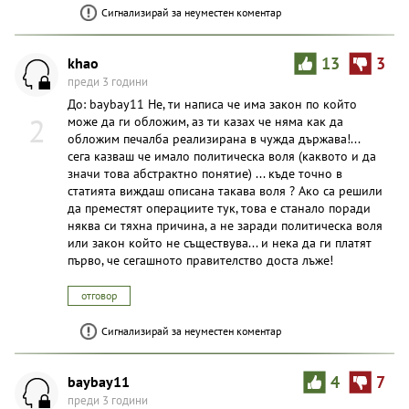
Сигнализирай за неуместен коментар
khao
13
3
преди 3 години
До: baybay11 Не, ти написа че има закон по който
2
може да ги обложим, аз ти казах че няма как да
обложим печалба реализирана в чужда държава!...
сега казваш че имало политическа воля (каквото и да
значи това абстрактно понятие) ... къде точно в
статията виждаш описана такава воля ? Ако са решили
да преместят операциите тук, това е станало поради
няква си тяхна причина, а не заради политическа воля
или закон който не съществува... и нека да ги платят
първо, че сегашното правителство доста лъже!
отговор
Сигнализирай за неуместен коментар
baybay11
4
7
преди 3 години