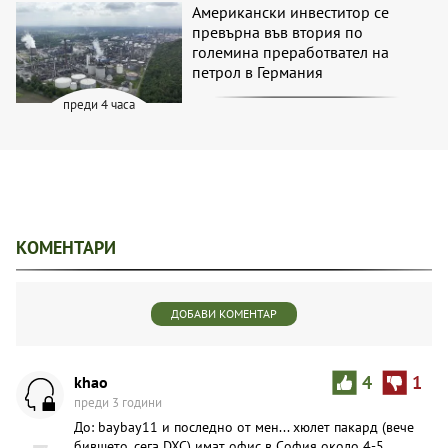
Американски инвеститор се
превърна във втория по
големина преработвател на
петрол в Германия
преди 4 часа
КОМЕНТАРИ
ДОБАВИ КОМЕНТАР
khao
4
1
преди 3 години
До: baybay11 и последно от мен... хюлет пакард (вече
бившето, сега DXC) имат офис в София около 4-5