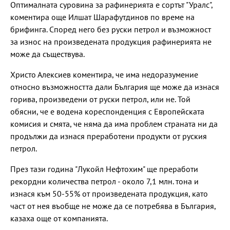
Оптималната суровина за рафинерията е сортът "Уралс",
коментира още Илшат Шарафутдинов по време на
брифинга. Според него без руски петрол и възможност
за износ на произведената продукция рафинерията не
може да съществува.
Христо Алексиев коментира, че има недоразумение
относно възможността дали България ще може да изнася
горива, произведени от руски петрол, или не. Той
обясни, че е водена кореспонденция с Европейската
комисия и смята, че няма да има проблем страната ни да
продължи да изнася преработени продукти от руския
петрол.
През тази година "Лукойл Нефтохим" ще преработи
рекордни количества петрол - около 7,1 млн. тона и
изнася към 50-55% от произведената продукция, като
част от нея въобще не може да се потребява в България,
казаха още от компанията.