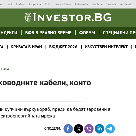
Air
Gol
Tialoto
Az-jenata
Puls
Teenproblem
Automedia
Imoti.net
Rabota
Az-deteto
ИНДЕКСИ
БФБ В РЕАЛНО ВРЕМЕ
ФОРУМ
СПЕЦИАЛНИ ПР
ТА
КРИЗАТА В ИРАН
БЮДЖЕТ 2026
ИЗКУСТВЕН ИНТЕЛЕКТ
ЕТИКА
ководните кабели, които
ми купчини върху кораб, преди да бъдат заровени в
електроенергийната мрежа
СПОДЕЛИ: