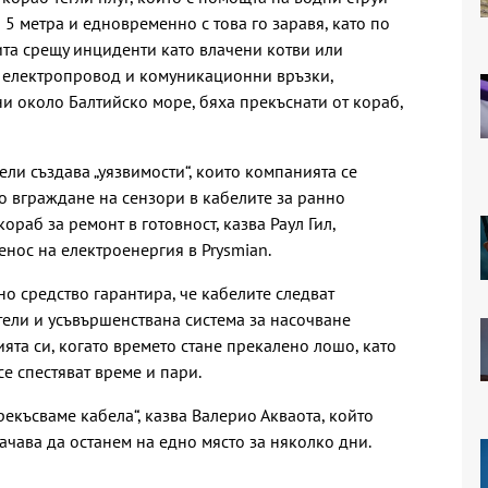
5 метра и едновременно с това го заравя, като по
ита срещу инциденти като влачени котви или
 електропровод и комуникационни връзки,
и около Балтийско море, бяха прекъснати от кораб,
ли създава „уязвимости“, които компанията се
то вграждане на сензори в кабелите за ранно
аб за ремонт в готовност, казва Раул Гил,
нос на електроенергия в Prysmian.
 средство гарантира, че кабелите следват
ели и усъвършенствана система за насочване
ята си, когато времето стане прекалено лошо, като
се спестяват време и пари.
прекъсваме кабела“, казва Валерио Акваота, който
ачава да останем на едно място за няколко дни.