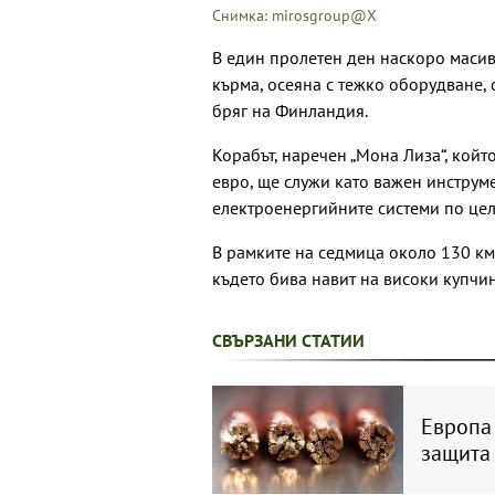
Снимка: mirosgroup@X
В един пролетен ден наскоро масив
кърма, осеяна с тежко оборудване, 
бряг на Финландия.
Корабът, наречен „Мона Лиза“, койт
евро, ще служи като важен инструм
електроенергийните системи по цели
В рамките на седмица около 130 км
където бива навит на високи купчи
СВЪРЗАНИ СТАТИИ
Европа 
защита