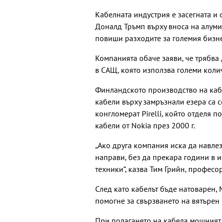
Кабелната индустрия е засегната и
Доналд Тръмп върху вноса на алуми
повиши разходите за големия бизне
Компанията обаче заяви, че трябва
в САЩ, която използва големи коли
Финландското производство на кабе
кабели върху замръзнали езера са с
конгломерат Pirelli, който отделя п
кабели от Nokia през 2000 г.
„Ако друга компания иска да навлез
направи, без да прекара години в 
техники“, казва Тим Грийн, професо
След като кабелът бъде натоварен, 
помогне за свързването на вятърен 
При полагането на кабела мощният 