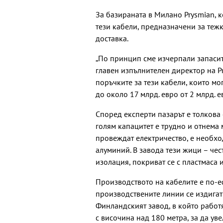
За базираната в Милано Prysmian, к
тези кабели, предназначени за теж
доставка.
„По принцип сме изчерпали запасите
главен изпълнителен директор на Pr
поръчките за тези кабели, които мог
до около 17 млрд. евро от 2 млрд. 
Според експерти пазарът е толкова 
голям капацитет е трудно и отнема 
провеждат електричество, е необхо
алуминий. В завода тези жици – чес
изолация, покриват се с пластмаса 
Производството на кабелите е по-еф
производствените линии се издига
Финландският завод, в който работ
с височина над 180 метра, за да у