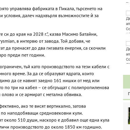
E
оято управлява фабриката в Пикала, търсенето на
Златото стигна до
ки условия, далеч надхвърля възможностите ѝ за
4295 долара за унция
 си до края на 2028 г.“, казва Масимо Батайни,
ysmian, в интервю от завода. Той добавя, че
Във Варна наградиха
ат да пренасят до два гигавата енергия, са скочили
победителите в
евро преди пет години.
Спартакиадата на ВМС
80
ограничен, тъй като производството на тези кабели с
много време. За да се образуват ядрата, които
димо да се навият заедно 161 нишки от мед или
то по три на кабел – се обгръщат с полипропиленова
и олово и се армират с метална обвивка.
ективно, ако те висят вертикално, затова
т по наподобяващи средновековни кули.
ят около 510 души, наскоро е добавил още една кула
величи производството до около 1850 км годишно.