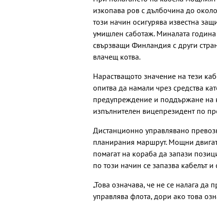
изкопава ров с дълбочина до около 
този начин осигурява известна защ
умишлен саботаж. Миналата година
свързващи Финландия с други стран
влачещ котва.
Нарастващото значение на тези кабе
опитва да намали чрез средства ка
предупреждение и поддържане на кор
изпълнителен вицепрезидент по пре
Дистанционно управлявано превозно
планирания маршрут. Мощни двигат
помагат на кораба да запази позици
по този начин се запазва кабелът и 
„Това означава, че не се налага да 
управлява флота, дори ако това озн