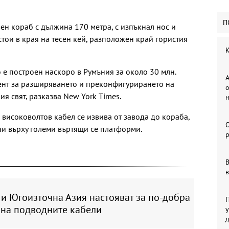
П
ен кораб с дължина 170 метра, с изпъкнал нос и
стои в края на тесен кей, разположен край гористия
К
о е построен наскоро в Румъния за около 30 млн.
А
ент за разширяването и преконфигурирането на
о
я свят, разказва New York Times.
 високоволтов кабел се извива от завода до кораба,
ни върху големи въртящи се платформи.
р
В
в
и Югоизточна Азия настояват за по-добра
П
 на подводните кабели
у