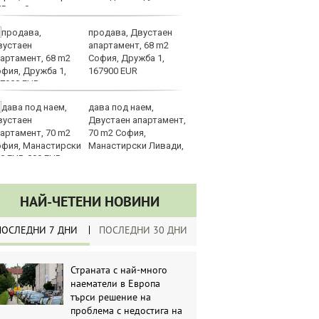
UR
продава, Двустаен
З
апартамент, 68 m2
на
София, Дружба 1,
лу
167900 EUR
дава под наем,
Сл
Двустаен апартамент,
по
70 m2 София,
А
Манастирски Ливади,
ин
0 EUR
долара
НАЙ-ЧЕТЕНИ НОВИНИ
ПОСЛЕДНИ 7 ДНИ
ПОСЛЕДНИ 30 ДНИ
Страната с най-много
наематели в Европа
търси решение на
проблема с недостига на