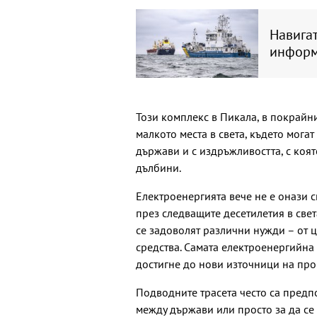
Навигат
информ
Този комплекс в Пикала, в покрайн
малкото места в света, където мога
държави и с издръжливостта, с коят
дълбини.
Електроенергията вече не е онази с
през следващите десетилетия в свет
се задоволят различни нужди – от 
средства. Самата електроенергийна
достигне до нови източници на про
Подводните трасета често са предп
между държави или просто за да се 