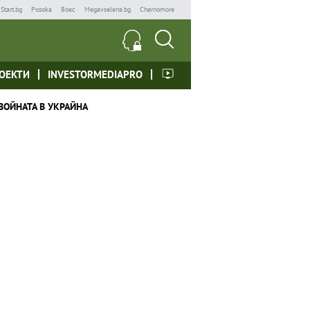
Start.bg
Posoka
Boec
Megavselena.bg
Chernomore
ОЕКТИ
INVESTORMEDIAPRO
ВОЙНАТА В УКРАЙНА