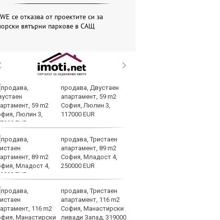
WE се отказва от проектите си за
морски вятърни паркове в САЩ
продава, Двустаен
Вс
апартамент, 59 m2
Ду
София, Люлин 3,
Съ
117000 EUR
продава, Тристаен
Са
апартамент, 89 m2
м
София, Младост 4,
г
250000 EUR
ху
продава, Тристаен
Sh
апартамент, 116 m2
Г
София, Манастирски
ко
ливади Запад, 319000
по