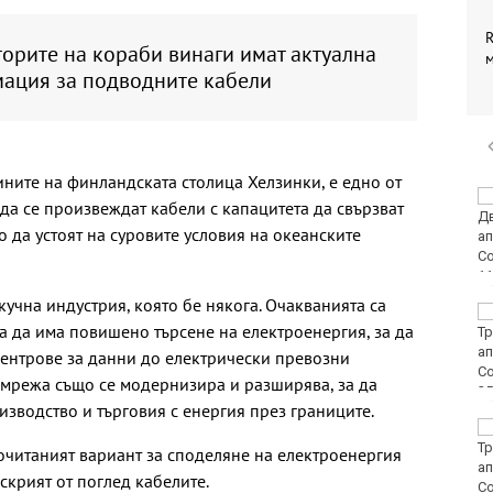
R
орите на кораби винаги имат актуална
ация за подводните кабели
ините на финландската столица Хелзинки, е едно от
Винисиус Жуниор
т да се произвеждат кабели с капацитета да свързват
преподписа с Реал
о да устоят на суровите условия на океанските
(Мадрид)
кучна индустрия, която бе някога. Очакванията са
ЦСКА удари с 3:0
а да има повишено търсене на електроенергия, за да
Макаби като гост
центрове за данни до електрически превозни
 мрежа също се модернизира и разширява, за да
изводство и търговия с енергия през границите.
Тъжна вест! Почина
голямо име в
очитаният вариант за споделяне на електроенергия
медицината
скрият от поглед кабелите.