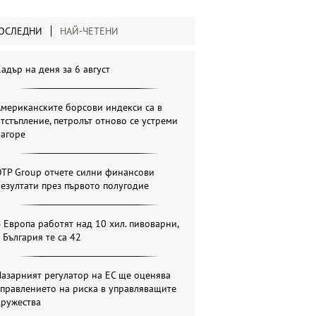
ОСЛЕДНИ
НАЙ-ЧЕТЕНИ
адър на деня за 6 август
мериканските борсови индекси са в
тстъпление, петролът отново се устреми
нагоре
OTP Group отчете силни финансови
езултати през първото полугодие
 Европа работят над 10 хил. пивоварни,
 България те са 42
азарният регулатор на ЕС ще оценява
правлението на риска в управляващите
дружества