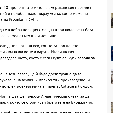
 от 50-процентното мито на американския президент
ний и подобен налог върху медта, което може да
с на Prysmian в САЩ.
 да е в добра позиция с мощна производствена база
чества мед от местни източници.
ли датира от над век, когато за полагането на
е използвали коне и каруци. Италианският
одразделението, което е сега Prysmian, купи завода за
е на този пазар, ще ѝ бъде доста трудно да го
изучаване на всички интелигентни производствени
р по електроенергетика в Imperial College в Лондон.
Monna Lisa ще прекоси Атлантическия океан, за да
парк, който се строи край бреговете на Вирджиния.
кораб тегли плуг, който с помощта на водни струи