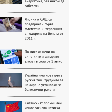
енергетика, без никой да
забележи
Япония и САЩ са
предприели първа
съвместна интервенция
в подкрепа на йената от
2011 г.
По-високи цени на
винетките и цигарите
влизат в сила от 1 август
Украйна има нова цел в
руския тил - трудните за
намиране установки за
балистични ракети
Китайският промишлен
износ засилва натиска