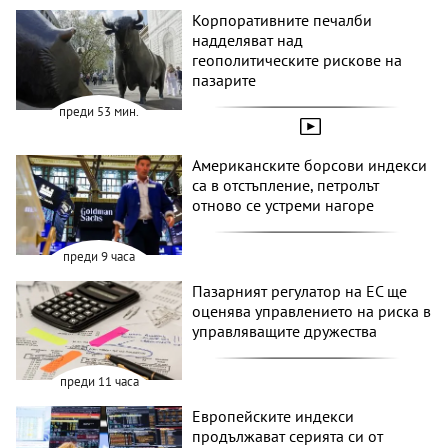
Корпоративните печалби
надделяват над
геополитическите рискове на
пазарите
преди 53 мин.
Американските борсови индекси
са в отстъпление, петролът
отново се устреми нагоре
преди 9 часа
Пазарният регулатор на ЕС ще
оценява управлението на риска в
управляващите дружества
преди 11 часа
Европейските индекси
продължават серията си от