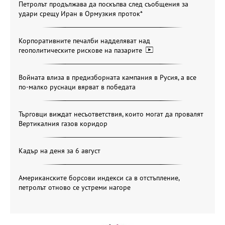
Петролът продължава да поскъпва след съобщения за
удари срещу Иран в Ормузкия проток*
Корпоративните печалби надделяват над
геополитическите рискове на пазарите
Войната влиза в предизборната кампания в Русия, а все
по-малко руснаци вярват в победата
Търговци виждат несъответствия, които могат да провалят
Вертикалния газов коридор
Кадър на деня за 6 август
Американските борсови индекси са в отстъпление,
петролът отново се устреми нагоре