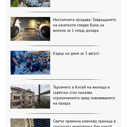
Носталгията продава: Завръщането
на касетките следва бума на
винила за 1 млрд. долара
Кадър на деня за 3 август
Търсенето в Китай на жилища в
съветски стил показва
ограниченията пред съживяването
на пазара
Светът премина ключова граница в
соларната енергетика, без никой