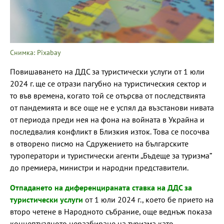
Снимка: Pixabay
Повишаването на ДДС за туристически услуги от 1 юли
2024 г. ще се отрази пагубно на туристическия сектор и
то във времена, когато той се отърсва от последствията
от пандемията и все още не е успял да възстанови нивата
от периода преди нея на фона на войната в Украйна и
последвалия конфликт в Близкия изток. Това се посочва
в отворено писмо на Сдружението на българските
туроператори и туристически агенти „Бъдеще за туризма”
до премиера, министри и народни представители.
Отпадането на диференцираната ставка на ДДС за
туристически услуги
от 1 юли 2024 г., което бе прието на
второ четене в Народното събрание, още веднъж показа
концептуалното неразбиране на туризма като