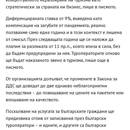
стратегически за страната ни бизнес, пише в писмото.
Диференцираната ставка от 9%, въведена като
компенсация на загубите от пандемията, реално
ползвахме само една година и в този контекст е лишена
от смисъл. През следващата година ще се наложи да
платим за разликата от 11 пр.п., която влиза в сила, без
да бъдем предупредени за нея. Туроператорите отново
ще бъдат наказаното звено в туризма, пише още в
писмото.
От организацията допълват, че промените в Закона за
ДДС ще доведат до две еднакво неблагоприятни
последствия – до повишаване на цените на пакетите или
влошаване на качеството.
Поскъпване на услугата за българските граждани ще
предизвика отлив от записвания през български
туроператори – и едните, и другите са български