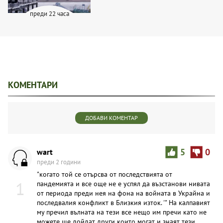
преди 22 часа
КОМЕНТАРИ
ДОБАВИ КОМЕНТАР
wart
5
0
преди 2 години
"когато той се отърсва от последствията от
1
пандемията и все още не е успял да възстанови нивата
от периода преди нея на фона на войната в Украйна и
последвалия конфликт в Близкия изток. '" На калпавият
му пречил вълната на тези все нещо им пречи като не
можете ще дойдат други които могат и знаят тези