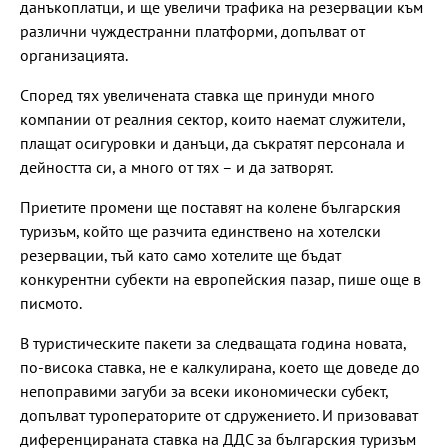
данъкоплатци, и ще увеличи трафика на резервации към
различни чуждестранни платформи, допълват от
организацията.
Според тях увеличената ставка ще принуди много
компании от реалния сектор, които наемат служители,
плащат осигуровки и данъци, да съкратят персонала и
дейността си, а много от тях – и да затворят.
Приетите промени ще поставят на колене българския
туризъм, който ще разчита единствено на хотелски
резервации, тъй като само хотелите ще бъдат
конкурентни субекти на европейския пазар, пише още в
писмото.
В туристическите пакети за следващата година новата,
по-висока ставка, не е калкулирана, което ще доведе до
непоправими загуби за всеки икономически субект,
допълват туроператорите от сдружението. И призовават
диференцираната ставка на ДДС за българския туризъм