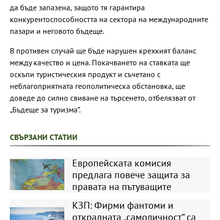
да бъде запазена, защото тя гарантира
конкурентоспособността на сектора на международните
пазари и неговото бъдеще.
В противен случай ще бъде нарушен крехкият баланс
между качество и цена. Покачването на ставката ще
оскъпи туристическия продукт и съчетано с
неблагоприятната геополитическа обстановка, ще
доведе до силно свиване на търсенето, отбелязват от
„Бъдеще за туризма”.
СВЪРЗАНИ СТАТИИ
Европейската комисия
предлага повече защита за
правата на пътуващите
КЗП: Фирми фантоми и
открадната „самоличност“ са