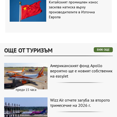
Китайският промишлен износ
засилва натиска върху
производителите в Източна
Европа
ОЩЕ ОТ ТУРИЗЪМ
ВИЖ ОЩЕ
Американският фонд Apollo
вероятно ще е новият собственик
на easyJet
преди 15 часа
Wizz Air отчете загуба за второто
тримесечие на 2026 г.