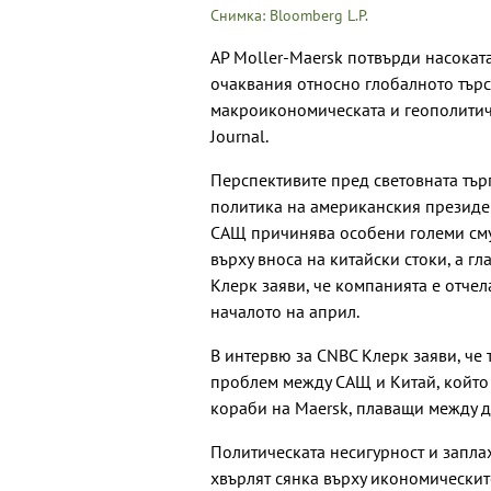
Снимка: Bloomberg L.P.
AP Moller-Maersk потвърди насокат
очаквания относно глобалното търс
макроикономическата и геополитиче
Journal.
Перспективите пред световната тър
политика на американския президе
САЩ причинява особени големи сму
върху вноса на китайски стоки, а г
Клерк заяви, че компанията е отчел
началото на април.
В интервю за CNBC Клерк заяви, че 
проблем между САЩ и Китай, който
кораби на Maersk, плаващи между дв
Политическата несигурност и запла
хвърлят сянка върху икономическит