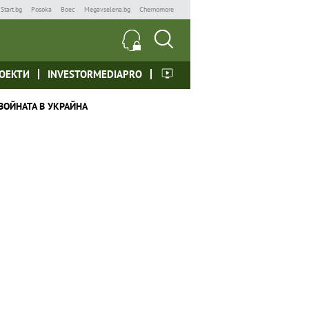
Start.bg
Posoka
Boec
Megavselena.bg
Chernomore
ОЕКТИ
INVESTORMEDIAPRO
ВОЙНАТА В УКРАЙНА