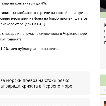
 пазар на контейнери до 4%.
ктивите за глобалното търсене на контейнери през
т силно несигурни на фона на бързо променящата се
 рискове от рецесия в САЩ.
е с пазара и приема, че смущенията в Червено море
 от годината.
1,2% след публикуването на отчета.
за морски превоз на стоки рязко
ат заради кризата в Червено море