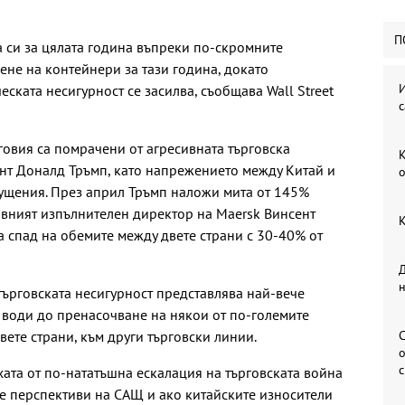
П
а си за цялата година въпреки по-скромните
ене на контейнери за тази година, докато
И
ската несигурност се засилва, съобщава Wall Street
с
говия са помрачени от агресивната търговска
К
нт Доналд Тръмп, като напрежението между Китай и
о
щения. През април Тръмп наложи мита от 145%
лавният изпълнителен директор на Maersk Винсент
К
а спад на обемите между двете страни с 30-40% от
Д
търговската несигурност представлява най-вече
 води до пренасочване на някои от по-големите
ете страни, към други търговски линии.
С
о
хата от по-нататъшна ескалация на търговската война
е перспективи на САЩ и ако китайските износители