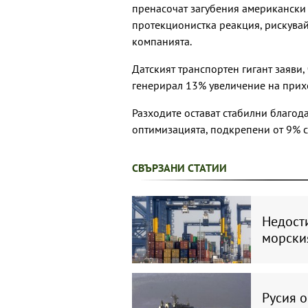
пренасочат загубения американски 
протекционистка реакция, рискува
компанията.
Датският транспортен гигант заяви,
генерирал 13% увеличение на прихо
Разходите остават стабилни благо
оптимизацията, подкрепени от 9% с
СВЪРЗАНИ СТАТИИ
Недости
морски
Русия о