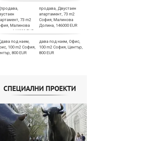
продава, Двустаен
За
апартамент, 73 m2
мо
София, Малинова
ск
Долина, 146000 EUR
дава под наем, Офис,
Др
100 m2 София, Център,
д
800 EUR
г
Б
СПЕЦИАЛНИ ПРОЕКТИ