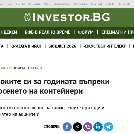
Air
Gol
Tialoto
Az-jenata
Puls
Teenproblem
Automedia
Imoti.net
Rabota
Az-deteto
ИНДЕКСИ
БФБ В РЕАЛНО ВРЕМЕ
ФОРУМ
СПЕЦИАЛНИ ПР
ТА
КРИЗАТА В ИРАН
БЮДЖЕТ 2026
ИЗКУСТВЕН ИНТЕЛЕКТ
ПОРТ И ИНФРАСТРУКТУРА
оките си за годината въпреки
рсенето на контейнери
гнози по отношение на тримесечните приходи и
иятно на акциите ѝ
СПОДЕЛИ: