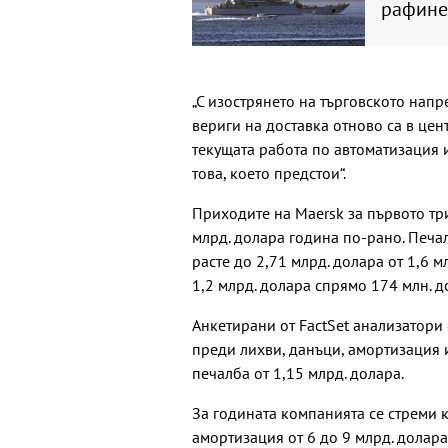
рафине
„С изострянето на търговското нап
вериги на доставка отново са в цен
текущата работа по автоматизация и
това, което предстои“.
Приходите на Maersk за първото три
млрд. долара година по-рано. Печа
расте до 2,71 млрд. долара от 1,6 
1,2 млрд. долара спрямо 174 млн. д
Анкетирани от FactSet анализатори
преди лихви, данъци, амортизация 
печалба от 1,15 млрд. долара.
За годината компанията се стреми 
амортизация от 6 до 9 млрд. долара