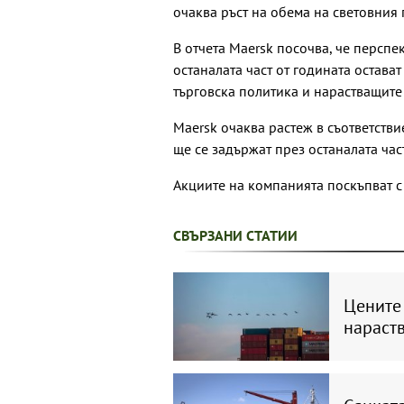
очаква ръст на обема на световния
В отчета Maersk посочва, че перспе
останалата част от годината остава
търговска политика и нарастващите
Maersk очаква растеж в съответстви
ще се задържат през останалата част
Акциите на компанията поскъпват с 
СВЪРЗАНИ СТАТИИ
Цените 
нараств