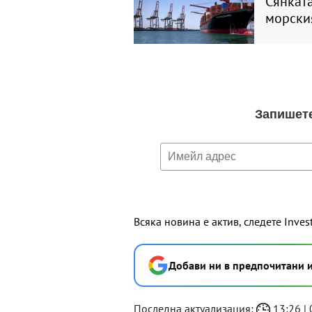
Сянката
морски
Всяка новина е актив, следете Inves
Добави ни в предпочитани 
Последна актуализация:
13:26 | 