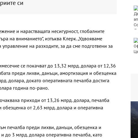
риите си
Медицински
хеликоптери
проведоха две
успешни операции
режение и нарастващата несигурност, глобалните
търа на вниманието“, изтъква Клерк. „Удвояваме
Нови 45 курсанти бяха
 управление на разходите, за да сме подготвени за
посрещнати във
Военноморското
училище във Варна
месечие се покачват до 13,32 млрд. долара от 12,36
лбата преди лихви, данъци, амортизация и обезценка
млрд. долара, докато оперативната печалба достига
олара година по-рано.
 очакваха приходи от 13,26 млрд. долара, печалба
и обезценка от 2,63 млрд. долара и оперативна
към печалба преди лихви, данъци, обезценка и
 и до 3 млрд. долара оперативна печалба, като