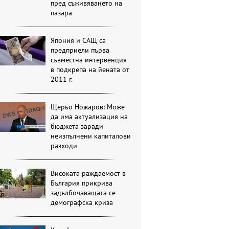
пред съживяването на
пазара
Япония и САЩ са
предприели първа
съвместна интервенция
в подкрепа на йената от
2011 г.
Щерьо Ножаров: Може
да има актуализация на
бюджета заради
неизпълнени капиталови
разходи
Високата раждаемост в
България прикрива
задълбочаващата се
демографска криза