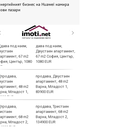
Енергийният бизнес на Huawei намира
нови пазари
дава под наем,
Тр
Двустаен апартамент,
зл
67 m2 София, Център,
в
1080 EUR
е
продава, Двустаен
И
апартамент, 48 m2
ин
Варна, Младост 1,
с 
83900 EUR
те
продава, Тристаен
Ту
апартамент, 68 m2
дв
Варна, Младост 2,
къ
134900 EUR
в