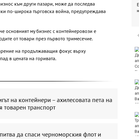
износ към други пазари, може да последва
йки по-широка търговска война, предупреждава
 че основният му бизнес с контейнеровози е
дите от товари през първото тримесечие.
Румъния: Радарите ни
дарение на продължаващия фокус върху
не са засекли дрона
пад в цената на горивата.
преди експлозията в
България
МО: Дронът край
Кардам най-вероятно
е "Майя" и е широко
гът на контейнери – ахилесовата пета на
използван от Украйна
я товарен транспорт
Хороскоп за 9 август
2026
питва да спаси черноморския флот и