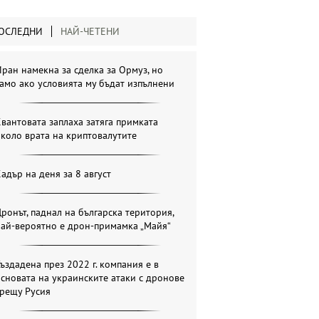
ОСЛЕДНИ
НАЙ-ЧЕТЕНИ
ран намекна за сделка за Ормуз, но
амо ако условията му бъдат изпълнени
вантовата заплаха затяга примката
коло врата на криптовалутите
адър на деня за 8 август
ронът, паднал на българска територия,
най-вероятно е дрон-примамка „Майя“
ъздадена през 2022 г. компания е в
сновата на украинските атаки с дронове
срещу Русия