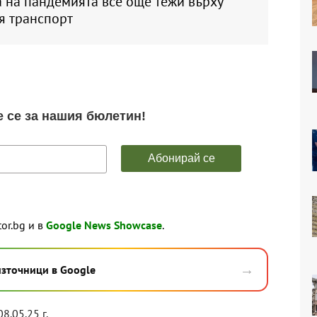
 на пандемията все още тежи върху
я транспорт
tor.bg и в
Google News Showcase
.
→
източници в Google
08.05.25 г.