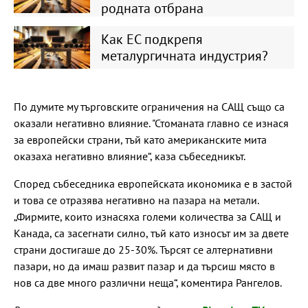
родната отбрана
Как ЕС подкрепя
металургичната индустрия?
По думите му търговските ограничения на САЩ също са
оказали негативно влияние. "Стоманата главно се изнася
за европейски страни, тъй като американските мита
оказаха негативно влияние“, каза събеседникът.
Според събеседника европейската икономика е в застой
и това се отразява негативно на пазара на метали.
„Фирмите, които изнасяха големи количества за САЩ и
Канада, са засегнати силно, тъй като износът им за двете
страни достигаше до 25-30%. Търсят се алтернативни
пазари, но да имаш развит пазар и да търсиш място в
нов са две много различни неща“, коментира Рангелов.