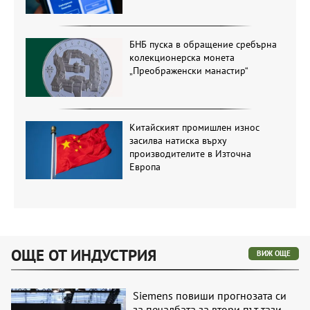
БНБ пуска в обращение сребърна
колекционерска монета
„Преображенски манастир“
Китайският промишлен износ
засилва натиска върху
производителите в Източна
Европа
ОЩЕ ОТ ИНДУСТРИЯ
ВИЖ ОЩЕ
Siemens повиши прогнозата си
за печалбата за втори път тази