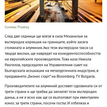
Снимка: Pixabay
След две седмици ще влезе в сила Механизъм за
въглеродна корекция на границите, който засяга
стоманата и алуминия. Ако тези въглеродни такси са
твърде високи, ще навредят на конкурентоспособността
на европейските производители. Това каза Никола
Рангелов, председател на Управителния съвет на
Българската асоциация на металургичната индустрия, в
предаването „Бизнес старт“ на Bloomberg TV Bulgaria.
Производителите на алуминий доставят суровината си от
трети страни и ще трябва да заплатят този въглероден
данък, а не е ясно как ще се възползват при евентуален
износ за трети страни, посочи гостът. И отбеляза и