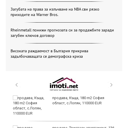
Загубата на права за излъчване на NBA сви рязко
приходите на Warner Bros.
Rheinmetall понижи прогнозата си за продажбите заради
загубен ключов договор
Високата раждаемост в България прикрива
задълбочаващата се демографска криза
за
продава, Къща, 180 m2 София
област, с.Лопян, 110000 EUR
те
продава, Тристаен апартамент, 136