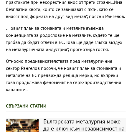
практиките при некоректния внос от трети страни. „Има
безплатни квоти, които се завишават с пъти, като се
внасят под формата на друг вид метал“, поясни Рангелов.
„Новият план за стоманата и металите въвежда
концепцията за родословие на металите, където те ще
трябва да бъдат отлети в ЕС. Това ще даде глътка въздух
на металургичната индустрия“, прогнозира гостът.
Относно предизвикателствата пред металургичния
сектор Рангелов посочи, че новият план за стоманата и
металите на ЕС предвижда редица мерки, но въпреки
това продължава феноменът на свръхпроизводствения
капацитет.
СВЪРЗАНИ СТАТИИ
Българската металургия може
да е ключ към независимост на