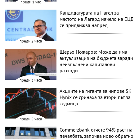
преди 1 час
Кандидатурата на Нагел за
мястото на Лагард начело на ЕЦБ
се придвижва напред
преди 2 часа
Щерьо Ножаров: Може да има
актуализация на бюджета заради
неизпълнени капиталови
разходи
преди 3 часа
Акциите на гиганта за чипове SK
Hynix се сринаха за втори път за
седмица
преди 5 часа
Commerzbank отчете 94% ръст на
печалбата, започва ново обратно