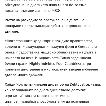
обслужване на дълга като цяло много по-голямо,
показват отделни данни на МВФ.
Ръстът на разходите за обслужване на дълга ще
подхрани продължаващия дебат за опрощаване на
дългове.
Многостранните кредитори и чуждите правителства,
водени от Международния валутен фонд и Световната
банка, предоставиха мащабно облекчаване на дълга в
началото на века. Инициативата Силно задлъжнели
бедни страни (Highly Indebted Poor Countries) изтри
повечето двустранен и многостранен външен публичен
дълг за много държави.
Хайди Чоу, изпълнителен директор на Debt Justice, казва,
че изплащанията по дълга днес отново достигат
„кризисни“ нива за много правителства,
„възпрепятствайки способността им да осигуряват