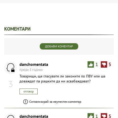
КОМЕНТАРИ
ДОБАВИ КОМЕНТАР
danchomentata
1
5
преди 3 години
Товарищи, ще гласувате ли законите по ПВУ или ша
3
доваждат па рашките да ни асвабаждават?
отговор
Сигнализирай за неуместен коментар
danchomentata
1
5