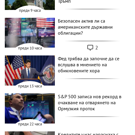
Тръмп
преди 9 часа
Безопасен актив ли са
американските държавни
облигации?
2
преди 10 часа
Фед трябва да започне да се
вслушва в мнението на
обикновените хора
преди 13 часа
S&P 500 записа нов рекорд в
очакване на отварянето на
Ормузкия проток
преди 22 часа
Кредитите у нас нараснаха с