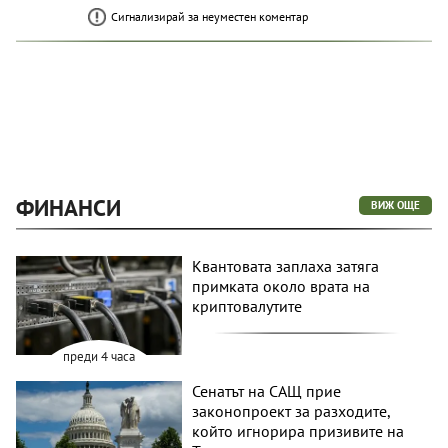
Сигнализирай за неуместен коментар
ФИНАНСИ
ВИЖ ОЩЕ
Квантовата заплаха затяга
примката около врата на
криптовалутите
преди 4 часа
Сенатът на САЩ прие
законопроект за разходите,
който игнорира призивите на