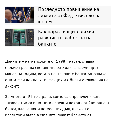
Последното повишение на
лихвите от Фед е висяло на
косъм
Как нарастващите лихви
разкриват слабостта на
банките
Данните – най-високите от 1998 г. насам, следват
стръмен ръст на световните разходи за заеми през
миналата година, когато централните банки започнаха
опитите си да свалят инфлацията с бързи увеличения на
лихвите.
За много от 91-те страни, които са определени като
такива с ниски и по-ниски средни доходи от Световната
банка, плащанията по местния дълг, държан от
кредитори вътре в страната, правят бремето от