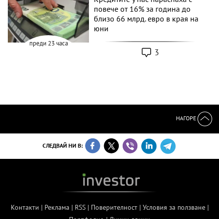
повече от 16% за година до
близо 66 млрд. евро в края на
юни
преди 23 часа
3
НАГОРЕ
СЛЕДВАЙ НИ В:
Контакти
|
Реклама
|
RSS
|
Поверителност
|
Условия за ползване
|