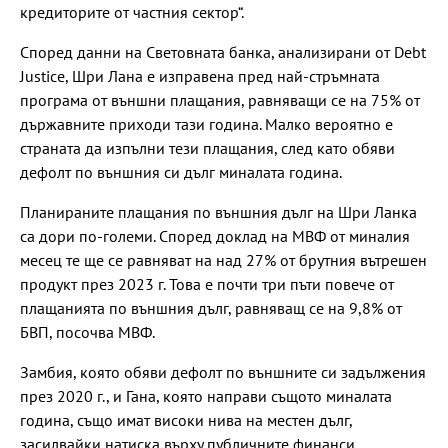
кредиторите от частния сектор“.
Според данни на Световната банка, анализирани от Debt
Justice, Шри Лана е изправена пред най-стръмната
програма от външни плащания, равняващи се на 75% от
държавните приходи тази година. Малко вероятно е
страната да изпълни тези плащания, след като обяви
дефолт по външния си дълг миналата година.
Планираните плащания по външния дълг на Шри Ланка
са дори по-големи. Според доклад на МВФ от миналия
месец те ще се равняват на над 27% от брутния вътрешен
продукт през 2023 г. Това е почти три пъти повече от
плащанията по външния дълг, равняващ се на 9,8% от
БВП, посочва МВФ.
Замбия, която обяви дефолт по външните си задължения
през 2020 г., и Гана, която направи същото миналата
година, също имат високи нива на местен дълг,
засилвайки натиска върху публичните финанси.