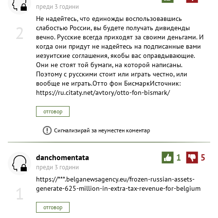
преди 3 години
Не надейтесь, что единожды воспользовавшись
2
слабостью России, вы будете получать дивиденды
вечно. Русские всегда приходят за своими деньгами. И
когда они придут не надейтесь на подписанные вами
иезуитские соглашения, якобы вас оправдывающие.
Они не стоят той бумаги, на которой написаны.
Поэтому с русскими стоит или играть честно, или
вообще не играть.Отто фон БисмаркИсточник:
https://ru.citaty.net/avtory/otto-fon-bismark/
отговор
Сигнализирай за неуместен коментар
danchomentata
1
5
преди 3 години
https://***.belganewsagency.eu/frozen-russian-assets-
1
generate-625-million-in-extra-tax-revenue-for-belgium
отговор