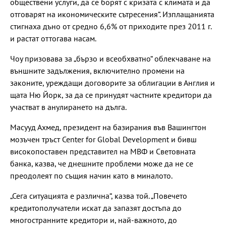
обществени услуги, да се борят с кризата с климата и да
отговарят на икономическите сътресения“. Изплащанията
стигнаха дъно от средно 6,6% от приходите през 2011 г.
и растат оттогава насам.
Чоу призовава за „бързо и всеобхватно“ облекчаване на
външните задължения, включително промени на
законите, уреждащи договорите за облигации в Англия и
щата Ню Йорк, за да се принудят частните кредитори да
участват в анулирането на дълга.
Масууд Ахмед, президент на базирания във Вашингтон
мозъчен тръст Center for Global Development и бивш
високопоставен представител на МВФ и Световната
банка, казва, че днешните проблеми може да не се
преодолеят по същия начин като в миналото.
„Сега ситуацията е различна“, казва той. „Повечето
кредитополучатели искат да запазят достъпа до
многостранните кредитори и, най-важното, до