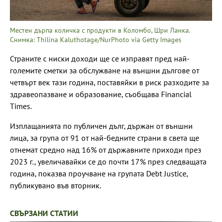
Местен дърпа количка с продукти в Коломбо, Шри Ланка.
Снимка: Thilina Kaluthotage/NurPhoto via Getty Images
Страните с ниски доходи ще се изправят пред най-
големите сметки за обслужване на външни дългове от
четвърт век тази година, поставяйки в риск разходите за
здравеопазване и образование, съобщава Financial
Times.
Изплащанията по публичен дълг, държан от външни
лица, за група от 91 от най-бедните страни в света ще
отнемат средно над 16% от държавните приходи през
2023 г., увеличавайки се до почти 17% през следващата
година, показва проучване на групата Debt Justice,
публикувано във вторник.
СВЪРЗАНИ СТАТИИ