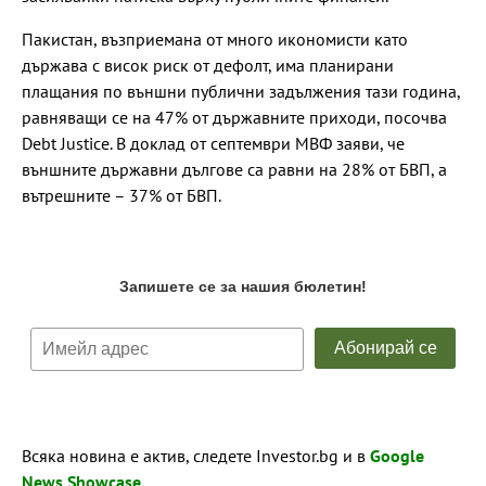
Пакистан, възприемана от много икономисти като
държава с висок риск от дефолт, има планирани
плащания по външни публични задължения тази година,
равняващи се на 47% от държавните приходи, посочва
Debt Justice. В доклад от септември МВФ заяви, че
външните държавни дългове са равни на 28% от БВП, а
вътрешните – 37% от БВП.
Всяка новина е актив, следете Investor.bg и в
Google
News Showcase
.