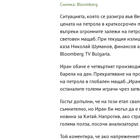
Снимка: Bloomberg
Ситуацията, която се разигра във В
цената на петрола в краткосрочен п
въпреки огромните залежи на петро
световен мащаб. При текущия излиш
каза Николай Шуманов, финансов ан
Bloomberg TV Bulgaria.
Иран обаче е четвъртият производи
барела на ден. Прекратяване на пр
на петрола в глобален мащаб. „Иран
останалите големи играчи чрез затв
Гостът допълни, че на този етап св
съмнително, но Иран би могъл да е 
новина за Китай. Напротив, ако стр
голяма полза, посочи анализаторът.
Той коментира, че ако напрежениет