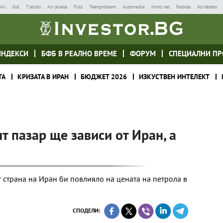
Air
Gol
Tialoto
Az-jenata
Puls
Teenproblem
Automedia
Imoti.net
Rabota
Az-deteto
ИНДЕКСИ
БФБ В РЕАЛНО ВРЕМЕ
ФОРУМ
СПЕЦИАЛНИ ПР
ТА
КРИЗАТА В ИРАН
БЮДЖЕТ 2026
ИЗКУСТВЕН ИНТЕЛЕКТ
 пазар ще зависи от Иран, а
 страна на Иран би повлияло на цената на петрола в
СПОДЕЛИ: