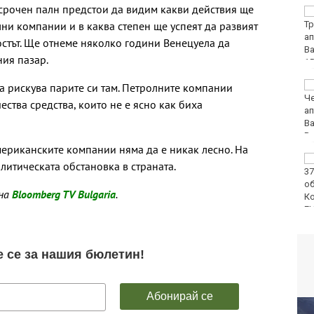
осрочен палн предстои да видим какви действия ще
Сред еврейските
и компании и в каква степен ще успеят да развият
младежи в Банско
имало и нидерландци
остът. Ще отнеме няколко години Венецуела да
ния пазар.
Тийнейджърите били
а рискува парите си там. Петролните компании
повече от час
ства средства, които не е ясно как биха
жертвата си на
Младежкия хълм в
Пловдив
ериканските компании няма да е никак лесно. На
Костадинов: Радев се
литическата обстановка в страната.
крие зад
колективната
 на
Bloomberg TV Bulgaria
.
безотговорност,
докато търгува с държавата