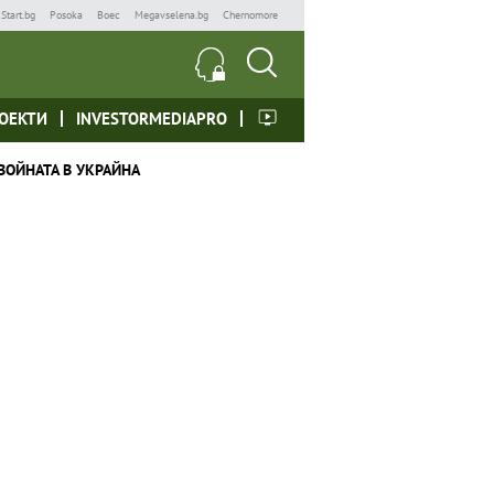
Start.bg
Posoka
Boec
Megavselena.bg
Chernomore
ОЕКТИ
INVESTORMEDIAPRO
ВОЙНАТА В УКРАЙНА