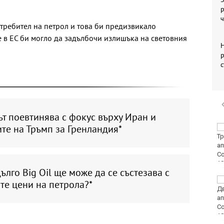
требител на петрол и това би предизвикало
 в ЕС би могло да задълбочи излишъка на световния
Н
р
с
т поевтинява с фокус върху Иран и
те на Тръмп за Гренландия*
РЗИ: Растат случаите
на затлъстяване сред
учениците във
Варненско
ълго Big Oil ще може да се състезава с
Временно са
те цени на петрола?*
преустановени
административните
услуги в КАТ - Варна и
Трето РУ