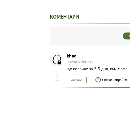
КОМЕНТАРИ
khao
преди 6 месеца
ще повлияе за 2-3 дни, към момент
1
Сигнализирай за 
отговор