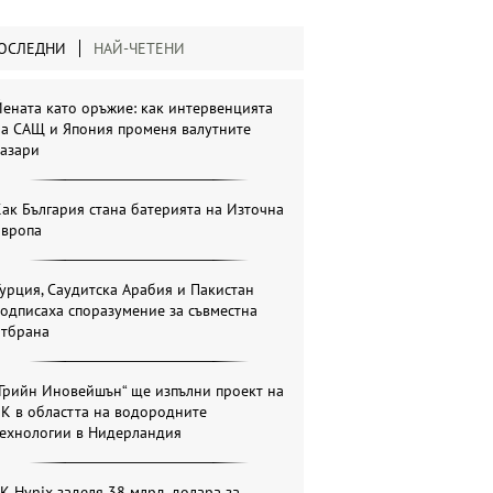
ОСЛЕДНИ
НАЙ-ЧЕТЕНИ
ената като оръжие: как интервенцията
на САЩ и Япония променя валутните
пазари
ак България стана батерията на Източна
Европа
урция, Саудитска Арабия и Пакистан
одписаха споразумение за съвместна
отбрана
Грийн Иновейшън“ ще изпълни проект на
К в областта на водородните
технологии в Нидерландия
K Hynix заделя 38 млрд. долара за