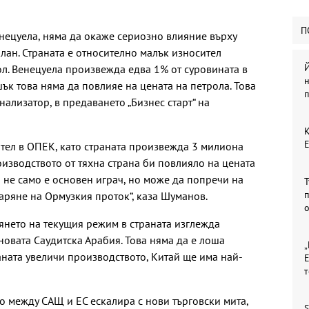
П
енецуела, няма да окаже сериозно влияние върху
лан. Страната е относително малък износител
Й
л. Венецуела произвежда едва 1% от суровината в
ък това няма да повлияе на цената на петрола. Това
ализатор, в предаването „Бизнес старт“ на
К
тел в ОПЕК, като страната произвежда 3 милиона
оизводството от тяхна страна би повлияло на цената
 не само е основен играч, но може да попречи на
Т
п
аряне на Ормузкия проток“, каза Шуманов.
алянето на текущия режим в страната изглежда
новата Саудитска Арабия. Това няма да е лоша
„
аната увеличи производството, Китай ще има най-
Е
о между САЩ и ЕС ескалира с нови търговски мита,
S