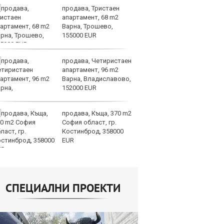
продава, Тристаен
Ту
апартамент, 68 m2
Ар
Варна, Трошево,
по
155000 EUR
па
продава, Четиристаен
Ч
апартамент, 96 m2
иг
Варна, Владиславово,
е
152000 EUR
сл
придобивания
продава, Къща, 370 m2
Тъ
София област, гр.
Ки
Костинброд, 358000
ек
EUR
по
търсенето
СПЕЦИАЛНИ ПРОЕКТИ