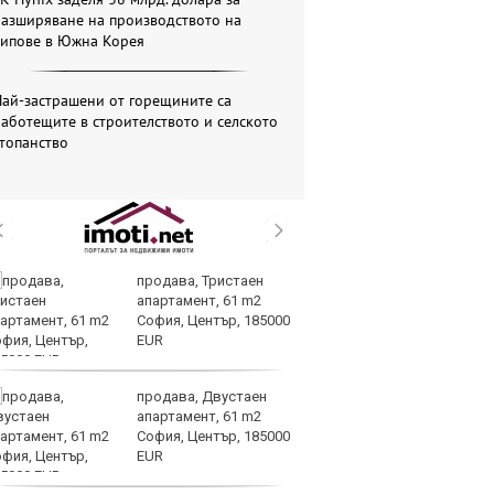
разширяване на производството на
чипове в Южна Корея
ай-застрашени от горещините са
аботещите в строителството и селското
топанство
продава, Тристаен
Ту
апартамент, 61 m2
от
София, Център, 185000
си
EUR
м
продава, Двустаен
За
апартамент, 61 m2
ле
София, Център, 185000
во
EUR
н
президент