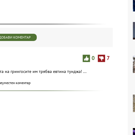
ДОБАВИ КОМЕНТАР
0
7
а на грингосите им трябва евтина тунджа! ...
неуместен коментар