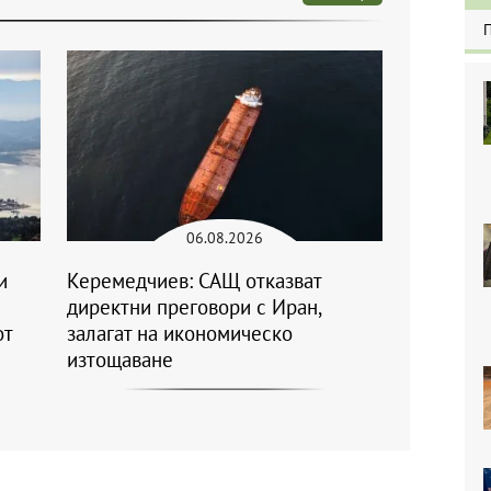
06.08.2026
и
Керемедчиев: САЩ отказват
директни преговори с Иран,
от
залагат на икономическо
изтощаване