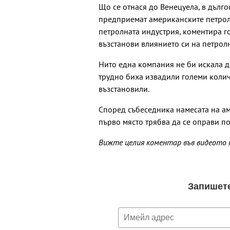
Що се отнася до Венецуела, в дълг
предприемат американските петролн
петролната индустрия, коментира г
възстанови влиянието си на петрол
Нито една компания не би искала д
трудно биха извадили големи количе
възстановили.
Според събеседника намесата на ам
първо място трябва да се оправи по
Вижте целия коментар във видеото