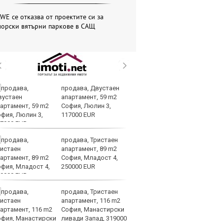
WE се отказва от проектите си за
морски вятърни паркове в САЩ
продава, Двустаен
Вс
апартамент, 59 m2
Ду
София, Люлин 3,
Съ
117000 EUR
продава, Тристаен
Са
апартамент, 89 m2
м
София, Младост 4,
г
250000 EUR
ху
продава, Тристаен
Sh
апартамент, 116 m2
Г
София, Манастирски
ко
ливади Запад, 319000
по