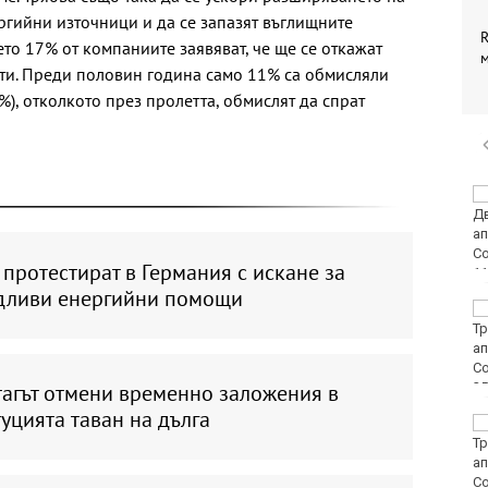
гийни източници и да се запазят въглищните
R
то 17% от компаниите заявяват, че ще се откажат
сти. Преди половин година само 11% са обмисляли
%), отколкото през пролетта, обмислят да спрат
Винисиус Жуниор
преподписа с Реал
(Мадрид)
протестират в Германия с искане за
дливи енергийни помощи
ЦСКА удари с 3:0
Макаби като гост
тагът отмени временно заложения в
уцията таван на дълга
Тъжна вест! Почина
голямо име в
медицината