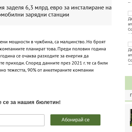
E
я заделя 6,3 млрд. евро за инсталиране на
омобилни зарядни станции
Златото стигна до
4295 долара за унция
вени мощности в чужбина, са малцинство. Но броят
Във Варна наградиха
т компаниите планират това. Преди половин година
победителите в
 година се очаква разходите за енергия да
Спартакиадата на ВМС
е приходи. Според данните през 2021 г. те са били
80
ично тежестта, 90% от анкетираните компании