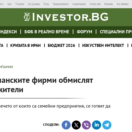
Air
Gol
Tialoto
Az-jenata
Puls
Teenproblem
Automedia
Imoti.net
Rabota
Az-deteto
ИНДЕКСИ
БФБ В РЕАЛНО ВРЕМЕ
ФОРУМ
СПЕЦИАЛНИ ПР
ТА
КРИЗАТА В ИРАН
БЮДЖЕТ 2026
ИЗКУСТВЕН ИНТЕЛЕКТ
ОМПАНИИ
рманските фирми обмислят
ужители
чето от които са семейни предприятия, се готвят да
СПОДЕЛИ: