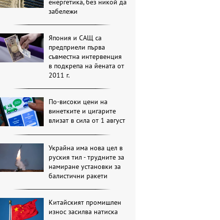
енергетика, без никой да
забележи
Япония и САЩ са
предприели първа
съвместна интервенция
в подкрепа на йената от
2011 г.
По-високи цени на
винетките и цигарите
влизат в сила от 1 август
Украйна има нова цел в
руския тил - трудните за
намиране установки за
балистични ракети
Китайският промишлен
износ засилва натиска