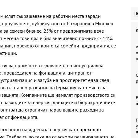
П
бмислят съкращаване на работни места заради
д проучването, публикувано от базирания в Мюнхен
К
а за семеен бизнес, 25% от предприятията вече
т месеца този дял е бил значително по-нисък - 14%.
нии, повечето от които са семейни предприятия, се
А
естиции.
о
ълзяща промяна в създаването на индустриална
р, председател на фондацията, цитиран от
дустриализация и загуба на просперитет едва след
р
 Това фатално развитие на Германия като място за
низацията. Компаниите ще намалят производството си
В
то разходите за енергия, данъците и бюрократичните
в
 опитват да ограничат нарастващите разходи за
ат от фондацията.
П
у
лзването на ядрената енергия като преходно
ме. Трябва също така да се ускори разширяването на