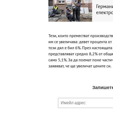
Германи
електр
Тези, които преместват производст
им се увеличава: девет процента о
този дял е бил 6%. През настоящата
представляват средно 8,2% от общит
само 5,1%. За да поемат поне част
заявяват, че ще увеличат цените си.