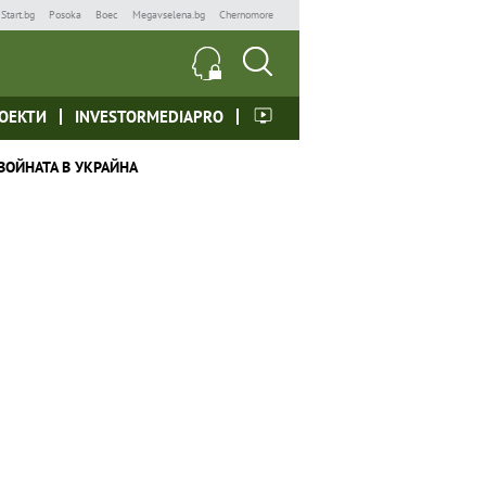
Start.bg
Posoka
Boec
Megavselena.bg
Chernomore
ОЕКТИ
INVESTORMEDIAPRO
ВОЙНАТА В УКРАЙНА