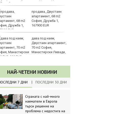
UR
продава, Двустаен
З
апартамент, 68 m2
на
София, Дружба 1,
лу
167900 EUR
дава под наем,
Сл
Двустаен апартамент,
по
70 m2 София,
А
Манастирски Ливади,
ин
0 EUR
долара
НАЙ-ЧЕТЕНИ НОВИНИ
ПОСЛЕДНИ 7 ДНИ
ПОСЛЕДНИ 30 ДНИ
Страната с най-много
наематели в Европа
търси решение на
проблема с недостига на