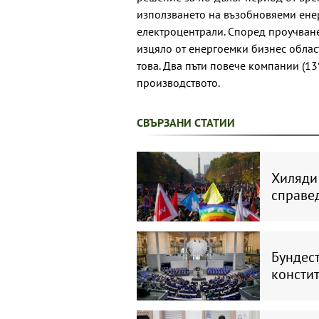
използването на възобновяеми енер
електроцентрали. Според проучване
изцяло от енергоемки бизнес обла
това. Два пъти повече компании (13
производството.
СВЪРЗАНИ СТАТИИ
Хиляди 
справе
Бундес
констит