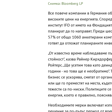
Снимка: Bloomberg LP
Все повече компании в Германия о
високите цени на енергията. Споре
институт IFO от името на Фондацият
планират да го направят. Преди шес
57% от общо 1060 анкетирани компа
готвят да отложат планираните инв
„От известно време наблюдаваме п
стойност", казва Райнер Кирхдорфе
Ройтерс. „Ще усетим това като деин
години - но това ще е необратимо“.
бизнес се ускорява, смятат от орга
или ще го преместят на места, къде
тежести са по-ниски. Политиците се
енергия, което е правилно, поясняв
Необходимите мерки включват изпо
решение за по-дълъг период от вре