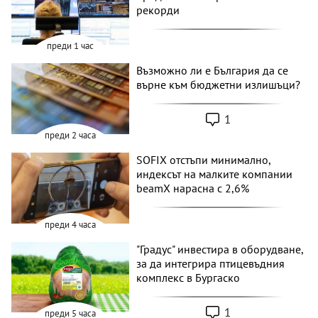
рекорди
преди 1 час
Възможно ли е България да се
върне към бюджетни излишъци?
1
преди 2 часа
SOFIX отстъпи минимално,
индексът на малките компании
beamX нарасна с 2,6%
преди 4 часа
"Градус" инвестира в оборудване,
за да интегрира птицевъдния
комплекс в Бургаско
1
преди 5 часа