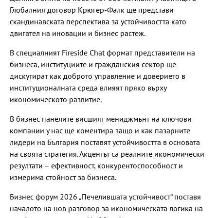
Глобалния договор Крюгер-Фалк ще представи
скандинавската перспектива за устойчивостта като
двигател на иновации и бизнес растеж.
В специалният Fireside Chat формат представители на
бизнеса, институциите и гражданския сектор ще
дискутират как доброто управление и доверието в
институционалната среда влияят пряко върху
икономическото развитие.
В бизнес панелите висшият мениджмънт на ключови
компании у нас ще коментира защо и как пазарните
лидери на България поставят устойчивостта в основата
на своята стратегия. Акцентът са реалните икономически
резултати – ефективност, конкурентоспособност и
измерима стойност за бизнеса.
Бизнес форум 2026 „Печелившата устойчивост“ поставя
началото на нов разговор за икономическата логика на