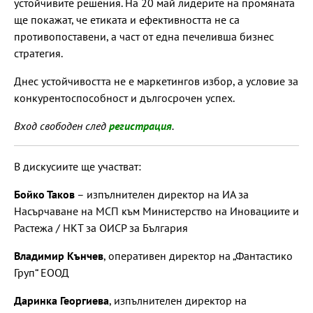
устойчивите решения. На 20 май лидерите на промяната
ще покажат, че етиката и ефективността не са
противопоставени, а част от една печеливша бизнес
стратегия.
Днес устойчивостта не е маркетингов избор, а условие за
конкурентоспособност и дългосрочен успех.
Вход свободен след
регистрация
.
В дискусиите ще участват:
Бойко Таков
– изпълнителен директор на ИА за
Насърчаване на МСП към Министерство на Иновациите и
Растежа / НКТ за ОИСР за България
Владимир Кънчев
, оперативен директор на „Фантастико
Груп“ ЕООД
Даринка Георгиева
, изпълнителен директор на