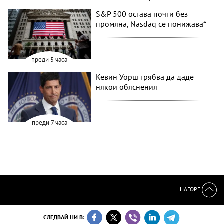
S&P 500 остава почти без
промяна, Nasdaq се понижава*
преди 5 часа
Кевин Уорш трябва да даде
някои обяснения
преди 7 часа
НАГОРЕ
СЛЕДВАЙ НИ В: