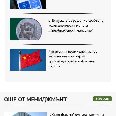
БНБ пуска в обращение сребърна
колекционерска монета
„Преображенски манастир“
Китайският промишлен износ
засилва натиска върху
производителите в Източна
Европа
ОЩЕ ОТ МЕНИДЖМЪНТ
ВИЖ ОЩЕ
„Хювефарма“ купува завод за