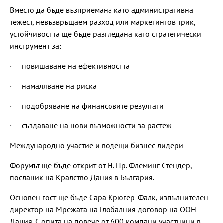
Вместо да бъде възприемана като административна
тежест, невъзвръщаем разход или маркетингов трик,
устойчивостта ще бъде разгледана като стратегически
инструмент за:
· повишаване на ефективността
· намаляване на риска
· подобряване на финансовите резултати
· създаване на нови възможности за растеж
Международно участие и водещи бизнес лидери
Форумът ще бъде открит от Н. Пр. Флеминг Стендер,
посланик на Кралство Дания в България.
Основен гост ще бъде Сара Крюгер-Фалк, изпълнителен
директор на Мрежата на Глобалния договор на ООН –
Дания. С опита на повече от 600 компани участници в