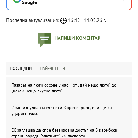
Google
Последна актуализация:
16:42 | 14.05.26 г.
НАПИШИ КОМЕНТАР
ПОСЛЕДНИ
НАЙ-ЧЕТЕНИ
Пазарът на люти сосове у нас – от „дай нещо люто“ до
„искам нещо вкусно люто“
Иран изнудва съседите си: Спрете Тръмп, или ще ви
ударим тежко
ЕС заплашва да спре безвизовия достъп на 5 карибски
страни заради "златните" им паспорти