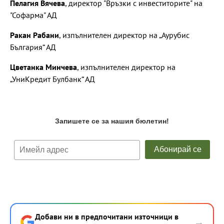
Пелагия Вячева
, директор "Връзки с инвеститорите" на
"Софарма" АД
Ракан Рабани
, изпълнителен директор на „Аурубис
България“ АД
Цветанка Минчева
, изпълнителен директор на
„УниКредит Булбанк“ АД
Добави ни в предпочитани източници в
→