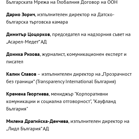
Българската Мрежа на Глобалния Договор на ООН
Дарио Зорич
, изпълнителен директор на Датско-
българска търговска камара
Димитър Цоцорков
, председател на надзорния съвет на
„Асарел-Медет“ АД
Доника Ризова
, журналист, комуникационен експерт и
писател
Калин Славов
– изпълнителен директор на „Прозрачност
без граници“ (Transparency International България)
Кремена Георгиева
, мениджър "Корпоративни
комуникации и социална отговорност", "Кауфланд
България"
Милена Драгийска-Денчева
, изпълнителен директор на
„Лидл България“ АД