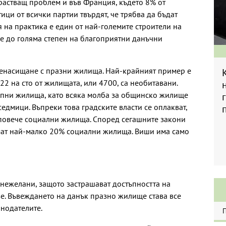
арастващ проблем и във Франция, където 8% от
ици от всички партии твърдят, че трябва да бъдат
на практика е един от най-големите строители на
е до голяма степен на благоприятни данъчни
ренасищане с празни жилища. Най-крайният пример е
2 на сто от жилищата, или 4700, са необитавани.
тъпни жилища, като всяка молба за общинско жилище
седмици. Въпреки това градските власти се оплакват,
 повече социални жилища. Според сегашните закони
мат най-малко 20% социални жилища. Виши има само
нежелани, защото застрашават достъпността на
е. Въвеждането на данък празно жилище става все
нодателите.