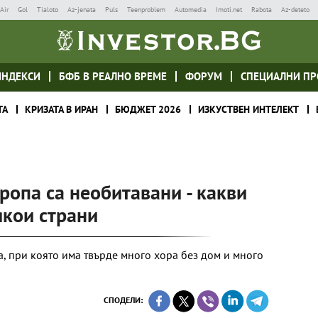
Air
Gol
Tialoto
Az-jenata
Puls
Teenproblem
Automedia
Imoti.net
Rabota
Az-deteto
ИНДЕКСИ
БФБ В РЕАЛНО ВРЕМЕ
ФОРУМ
СПЕЦИАЛНИ ПР
ТА
КРИЗАТА В ИРАН
БЮДЖЕТ 2026
ИЗКУСТВЕН ИНТЕЛЕКТ
ропа са необитавани - какви
якои страни
а, при която има твърде много хора без дом и много
СПОДЕЛИ: