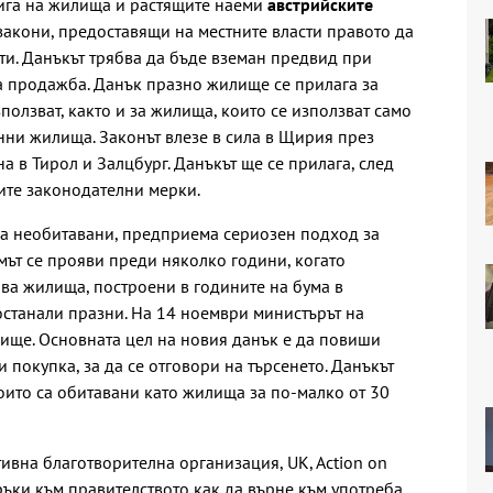
стига на жилища и растящите наеми
австрийските
акони, предоставящи на местните власти правото да
ти. Данъкът трябва да бъде вземан предвид при
а продажба. Данък празно жилище се прилага за
ползват, както и за жилища, които се използват само
ни жилища. Законът влезе в сила в Щирия през
ина в Тирол и Залцбург. Данъкът ще се прилага, след
те законодателни мерки.
са необитавани, предприема сериозен подход за
мът се прояви преди няколко години, когато
ва жилища, построени в годините на бума в
останали празни. На 14 ноември министърът на
ище. Основната цел на новия данък е да повиши
 покупка, за да се отговори на търсенето. Данъкът
оито са обитавани като жилища за по-малко от 30
тивна благотворителна организация, UK, Action on
ъки към правителството как да върне към употреба