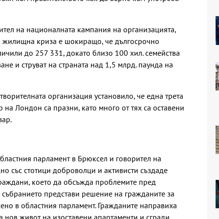
ител на националната кампания на организацията,
ка жилищна криза е шокиращо, че дългосрочно
личили до 257 331, докато близо 100 хил. семейства
ане и струват на страната над 1,5 млрд. паунда на
ворителната организация установило, че една трета
 на Лондон са празни, като много от тях са оставени
зар.
областния парламент в Брюксел и говорител на
но със стотици доброволци и активисти създаде
граждани, което да обсъжда проблемите пред
о събранието представи решение на гражданите за
ено в областния парламент. Гражданите направиха
 нов живот на изоставени апартаменти и сгради.