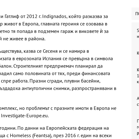
П
 Гатлиф от 2012 г. Indignados, който разказва за
 живот в Европа, главната героиня се озовава в
S
тно тя попада в подземен гараж и виковете ѝ за
н
й не живее в района.
ществува, казва се Сесеня и се намира в
К
зата в еврозоната Испания се превърна в символа
балон. Строителният предприемач планирал да
К
градил само половината от тях, преди финансовата
1
а спре работа. Празни сгради, плувни басейни,
създадоха антиутопични снимки, разпространявани в
А
с
омплекс, но проблемът с празните имоти в Европа не
Investigate-Europe.eu.
П
г
 години. По данни на Европейската федерация на
р
 с Homeless (Feantsa), през 2016 г. един на всеки