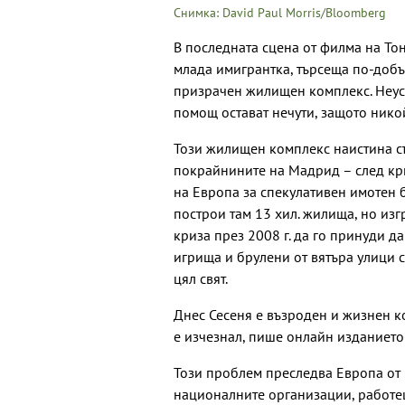
Снимка: David Paul Morris/Bloomberg
В последната сцена от филма на Тони
млада имигрантка, търсеща по-добър
призрачен жилищен комплекс. Неусе
помощ остават нечути, защото нико
Този жилищен комплекс наистина съ
покрайнините на Мадрид – след кри
на Европа за спекулативен имотен 
построи там 13 хил. жилища, но из
криза през 2008 г. да го принуди д
игрища и брулени от вятъра улици 
цял свят.
Днес Сесеня е възроден и жизнен к
е изчезнал, пише онлайн изданието 
Този проблем преследва Европа от
националните организации, работеща