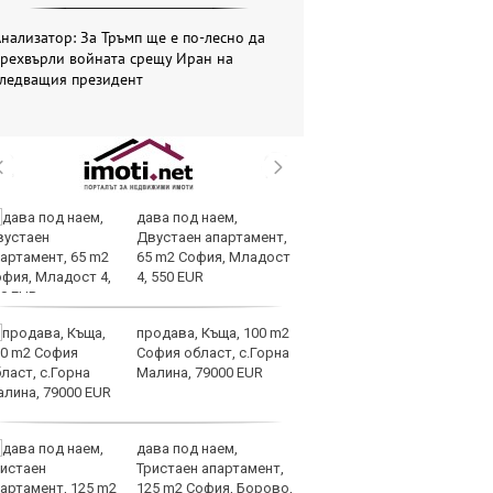
нализатор: За Тръмп ще е по-лесно да
прехвърли войната срещу Иран на
следващия президент
дава под наем,
Те
Двустаен апартамент,
ги
65 m2 София, Младост
иг
4, 550 EUR
ст
отшумяват
продава, Къща, 100 m2
Со
София област, с.Горна
Тр
Малина, 79000 EUR
съ
а 
дава под наем,
Це
Тристаен апартамент,
Ру
125 m2 София, Борово,
та