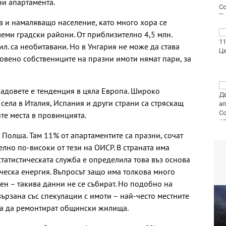
ни апартамента.
а и намаляващо население, като много хора се
ФК Девня гостува на
леми градски райони. От приблизително 4,5 млн.
Атлетик (Провадия) за
л. са необитавани. Но в Унгария не може да става
Аматьорската купа
новено собствениците на празни имоти нямат пари, за
Национална мрежа за
градовете е тенденция в цяла Европа. Широко
децата:
села в Италия, Испания и други страни са стряскащ
Саморазправата не е
правосъдие след
те места в провинцията.
случая с „ловци на педофили“
 Полша. Там 11% от апартаментите са празни, сочат
лно по-високи от тези на ОИСР. В страната има
статистическата служба е определила това въз основа
ческа енергия. Въпросът защо има толкова много
ен – такива данни не се събират. Но подобно на
ързана със спекулации с имоти – най-често местните
 за да ремонтират общински жилища.