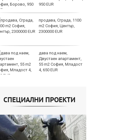
950 EUR
продава, Сграда, 1100
СА
m2 София, Център,
мл
2300000 EUR
пр
п
дава под наем,
Н
Двустаен апартамент,
Op
55 m2 София, Младост
на
4, 650 EUR
це
СПЕЦИАЛНИ ПРОЕКТИ