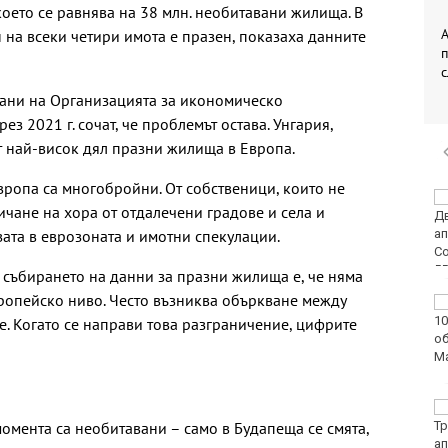
което се равнява на 38 млн. необитавани жилища. В
А
 на всеки четири имота е празен, показаха данните
ани на Организацията за икономическо
ез 2021 г. сочат, че проблемът остава. Унгария,
 най-висок дял празни жилища в Европа.
ропа са многобройни. От собственици, които не
Двоен ръст на
тичане на хора от отдалечени градове и села и
чревните инфекции за
ата в еврозоната и имотни спекулации.
седмица във
Варненско
 събирането на данни за празни жилища е, че няма
опейско ниво. Често възниква объркване между
Вечерен крос ще се
проведе тази събота в
е. Когато се направи това разграничение, цифрите
Морската градина на
Варна
Тази събота: откриват
 момента са необитавани – само в Будапеща се смята,
ловния сезон за
пернат дивеч