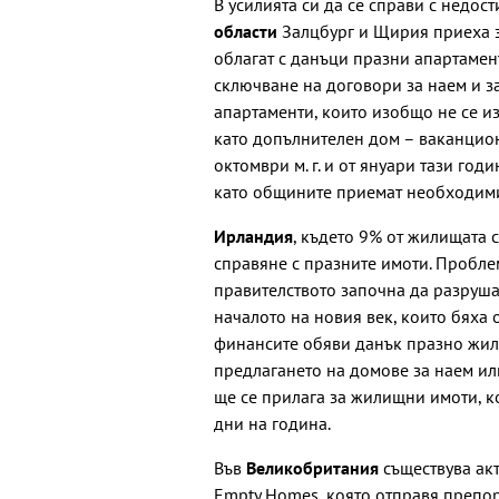
В усилията си да се справи с недо
области
Залцбург и Щирия приеха з
облагат с данъци празни апартамен
сключване на договори за наем и з
апартаменти, които изобщо не се из
като допълнителен дом – ваканцион
октомври м. г. и от януари тази год
като общините приемат необходими
Ирландия
, където 9% от жилищата 
справяне с празните имоти. Пробле
правителството започна да разруша
началото на новия век, които бяха 
финансите обяви данък празно жил
предлагането на домове за наем или
ще се прилага за жилищни имоти, к
дни на година.
Във
Великобритания
съществува ак
Empty Homes, която отправя препор