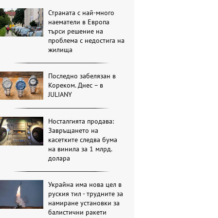
Страната с най-много
наематели в Европа
търси решение на
проблема с недостига на
жилища
Последно забелязан в
Кореком. Днес – в
JULIANY
Носталгията продава:
Завръщането на
касетките следва бума
на винила за 1 млрд.
долара
Украйна има нова цел в
руския тил - трудните за
намиране установки за
балистични ракети