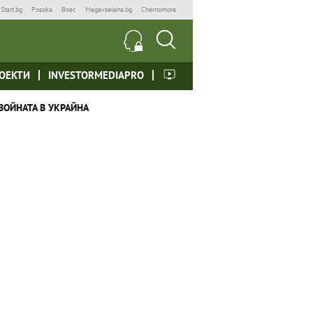
Start.bg
Posoka
Boec
Megavselena.bg
Chernomore
ОЕКТИ
INVESTORMEDIAPRO
ВОЙНАТА В УКРАЙНА