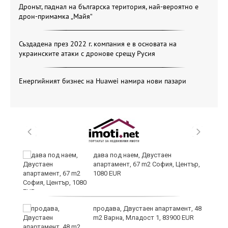
Дронът, паднал на българска територия, най-вероятно е
дрон-примамка „Майя“
Създадена през 2022 г. компания е в основата на
украинските атаки с дронове срещу Русия
Енергийният бизнес на Huawei намира нови пазари
те
дава под наем, Двустаен
апартамент, 67 m2 София, Център,
1080 EUR
ли
продава, Двустаен апартамент, 48
m2 Варна, Младост 1, 83900 EUR