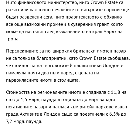
Нито финансовото министерство, нито Crown Estate са
разяснили как точно печалбите от вятърните паркове ще
бъдат разделени сега, нито правителството е обявило
все още възможни промени в суверенния грант, които
може да настъпят след възкачването на крал Чарлз на
трона.
Перспективите за по-широкия британски имотен пазар
не са толкова благоприятни, като Crown Estate съобщава,
че стойността на търговските ѝ площи извън Лондон е
намаляла почти два пъти наред с цената на
първокласните имоти в столицата.
Стойността на регионалните имоти е спаднала с 11,8 на
сто до 1,5 млрд. паунда в годината до март заради
негативните пазарни нагласи към ритейл паркове извън
града. Активите в Лондон също са поевтинели с 6,5% до
7,2 млрд. паунда.