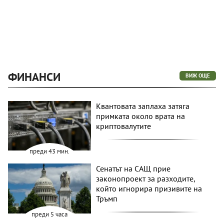
ФИНАНСИ
ВИЖ ОЩЕ
Квантовата заплаха затяга
примката около врата на
криптовалутите
преди 43 мин.
Сенатът на САЩ прие
законопроект за разходите,
който игнорира призивите на
Тръмп
преди 5 часа