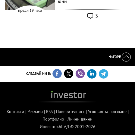
юни
преди 19 часа
3
НАГОРЕ
СЛЕДВАЙ НИ В:
Контакти
|
Реклама
|
RSS
|
Поверителност
|
Условия за ползване
|
Портфолио
|
Лични данни
Инвестор.БГ АД © 2001-2026