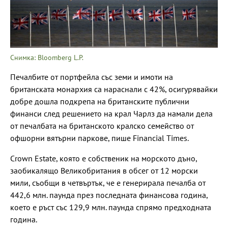
Снимка: Bloomberg L.P.
Печалбите от портфейла със земи и имоти на
британската монархия са нараснали с 42%, осигурявайки
добре дошла подкрепа на британските публични
финанси след решението на крал Чарлз да намали дела
от печалбата на британското кралско семейство от
офшорни вятърни паркове, пише Financial Times.
Crown Estate, която е собственик на морското дъно,
заобикалящо Великобритания в обсег от 12 морски
мили, съобщи в четвъртък, че е генерирала печалба от
442,6 млн. паунда през последната финансова година,
което е ръст със 129,9 млн. паунда спрямо предходната
година.