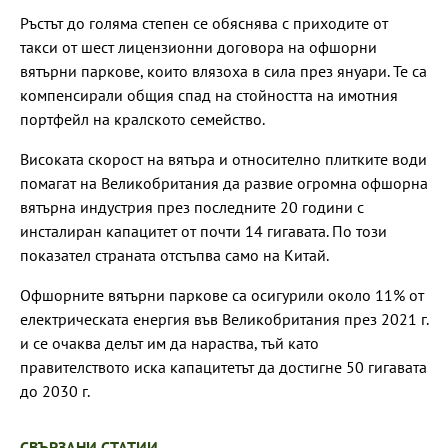
Ръстът до голяма степен се обяснява с приходите от
такси от шест лицензионни договора на офшорни
вятърни паркове, които влязоха в сила през януари. Те са
компенсирали общия спад на стойността на имотния
портфейл на кралското семейство.
Високата скорост на вятъра и относително плитките води
помагат на Великобритания да развие огромна офшорна
вятърна индустрия през последните 20 години с
инсталиран капацитет от почти 14 гигавата. По този
показател страната отстъпва само на Китай.
Офшорните вятърни паркове са осигурили около 11% от
електрическата енергия във Великобритания през 2021 г.
и се очаква делът им да нараства, тъй като
правителството иска капацитетът да достигне 50 гигавата
до 2030 г.
СВЪРЗАНИ СТАТИИ