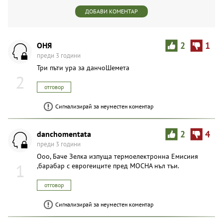
ДОБАВИ КОМЕНТАР
OHЯ
2
1
преди 3 години
Три пъти ура за данчоШемета
2
отговор
Сигнализирай за неуместен коментар
danchomentata
2
4
преди 3 години
Ooo, Баче Зелка изпуща термоелектронна Емисиия
1
,барабар с еврогеиците пред MOCHA нъл тъи.
отговор
Сигнализирай за неуместен коментар