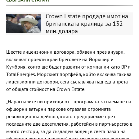
Crown Estate продаде имот на
британската кралица за 132
млн. долара
Шестте лицензионни договора, обявени през януари,
включват проекти край бреговете на Йоркшир и
Кумбрия, които ще бъдат развити от компании като BP и
TotalEnergies. Морският портфейл, който включва такива
лицензионни договори, сега съставлява над една трета
от общата стойност на Crown Estate.
„Нарасналите ни приходи от… програмата за наемане на
офшорни вятърни паркове отразява огромната
революционна дейност, която предприехме през
последните две десетилетия, работейки в партньорство в
много сектори, за да създадем водещ в света пазар на
офшорни вятърни паркове“, каза главният изпълнителен