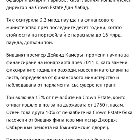
директор на Crown Estate Дан Лабад.
Тя е осигурила 3,2 млрд. паунда на финансовото
министерство през последните десет години, когато
стойността на портфейла ѝ е нараснала до 16 млрд.
паунда, допълни той.
Бившият премиер Дейвид Камерън промени начина за
финансиране на монархията през 2011 г., като замени
фиксираните годишни разходи, известни като цивилна
листа, определяна от финансовото министерство и
наблюдавана от парламента, със суверенен грант.
Той включва 15% от печалбите на Crown Estate, които
отиват изцяло в полза на държавата от 1760 г. насам.
Освен това други 10% от печалбите на Crown Estate бяха
насочени от бившия финансов министър Джордж
Озбърн към ремонта на Бъкингамския дворец.
Промените водят, отчасти в резултат на бума на