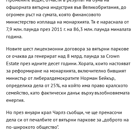
офшорната вятърна индустрия във Великобритания, до
огромен ръст на сумата, която финансовото
министерство изплаща на монархията. Тя е нараснала от
7,9 млн. паунда през 2011 г. на 86,3 млн. паунда миналата
година.
Новите шест лицензионни договора за вятърни паркове
се очаква да генерират над 8 млрд. паунда за Crown
Estate през идните десет години. Хората, които настояват
за реформиране на монархията, включително бившият
министър от либералдемократите Норман Бейкър,
определиха дела от 25%, на който има право кралското
семейство, като фактически данък върху възобновяемата
енергия.
Но през януари крал Чарлз съобщи, че ще пренасочи
дела си от печалбите от вятърни паркове за „доброто на
по-широкото общество“.