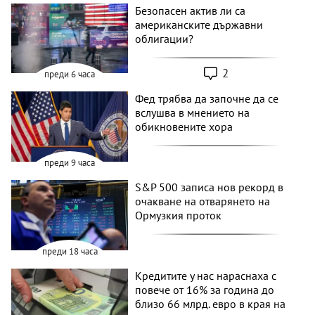
Безопасен актив ли са
американските държавни
облигации?
2
преди 6 часа
Фед трябва да започне да се
вслушва в мнението на
обикновените хора
преди 9 часа
S&P 500 записа нов рекорд в
очакване на отварянето на
Ормузкия проток
преди 18 часа
Кредитите у нас нараснаха с
повече от 16% за година до
близо 66 млрд. евро в края на