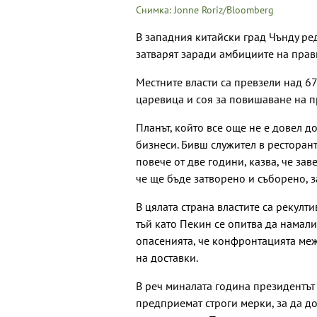
Снимка: Jonne Roriz/Bloomberg
В западния китайски град Чънду ре
затварят заради амбициите на прав
Местните власти са превзели над 67
царевица и соя за повишаване на п
Планът, който все още не е довел 
бизнеси. Бивш служител в ресторан
повече от две години, казва, че зав
че ще бъде затворено и съборено, з
В цялата страна властите са рекулти
тъй като Пекин се опитва да намали
опасенията, че конфронтацията ме
на доставки.
В реч миналата година президентът 
предприемат строги мерки, за да до