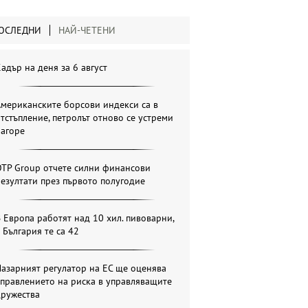
ОСЛЕДНИ
НАЙ-ЧЕТЕНИ
адър на деня за 6 август
мериканските борсови индекси са в
тстъпление, петролът отново се устреми
нагоре
OTP Group отчете силни финансови
езултати през първото полугодие
 Европа работят над 10 хил. пивоварни,
 България те са 42
азарният регулатор на ЕС ще оценява
правлението на риска в управляващите
дружества