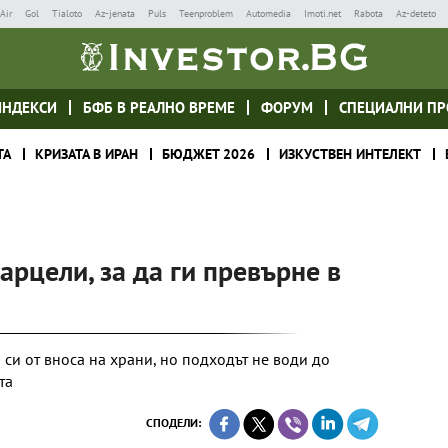
Air
Gol
Tialoto
Az-jenata
Puls
Teenproblem
Automedia
Imoti.net
Rabota
Az-deteto
ИНДЕКСИ
БФБ В РЕАЛНО ВРЕМЕ
ФОРУМ
СПЕЦИАЛНИ ПР
ТА
КРИЗАТА В ИРАН
БЮДЖЕТ 2026
ИЗКУСТВЕН ИНТЕЛЕКТ
арцели, за да ги превърне в
си от вноса на храни, но подходът не води до
та
СПОДЕЛИ: