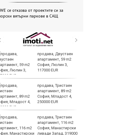
WE се отказва от проектите си за
морски вятърни паркове в САЩ
продава, Двустаен
Ир
апартамент, 59 m2
на
София, Люлин 3,
Из
117000 EUR
О
продава, Тристаен
Вс
апартамент, 89 m2
Ду
София, Младост 4,
Съ
250000 EUR
продава, Тристаен
Са
апартамент, 116 m2
м
София, Манастирски
г
ливади Запад, 319000
ху