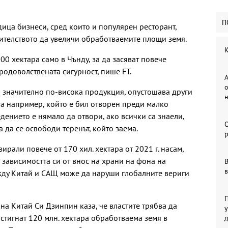
П
дица бизнеси, сред които и популярен ресторант,
ителството да увеличи обработваемите площи земя.
К
00 хектара само в Чънду, за да засяват повече
родоволствената сигурност, пише FT.
А
о
до значително по-висока продукция, опустошава други
та например, който е бил отворен преди малко
едението е нямало да отвори, ако всички са знаели,
а да се освободи теренът, който заема.
р
вирали повече от 170 хил. хектара от 2021 г. насам,
 зависимостта си от внос на храни на фона на
В
в
жду Китай и САЩ може да наруши глобалните вериги
П
на Китай Си Дзинпин каза, че властите трябва да
у
стигнат 120 млн. хектара обработваема земя в