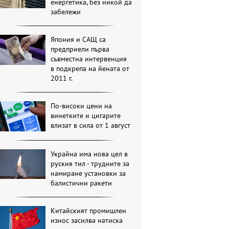
енергетика, без никой да
забележи
Япония и САЩ са
предприели първа
съвместна интервенция
в подкрепа на йената от
2011 г.
По-високи цени на
винетките и цигарите
влизат в сила от 1 август
Украйна има нова цел в
руския тил - трудните за
намиране установки за
балистични ракети
Китайският промишлен
износ засилва натиска