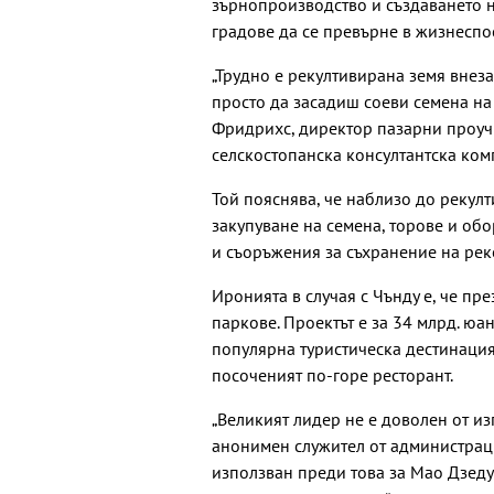
зърнопроизводство и създаването н
градове да се превърне в жизнеспо
„Трудно е рекултивирана земя внез
просто да засадиш соеви семена на 
Фридрихс, директор пазарни проучв
селскостопанска консултантска ком
Той пояснява, че наблизо до рекул
закупуване на семена, торове и обо
и съоръжения за съхранение на рек
Иронията в случая с Чънду е, че пре
паркове. Проектът е за 34 млрд. юан
популярна туристическа дестинация
посоченият по-горе ресторант.
„Великият лидер не е доволен от из
анонимен служител от администраци
използван преди това за Мао Дзедун