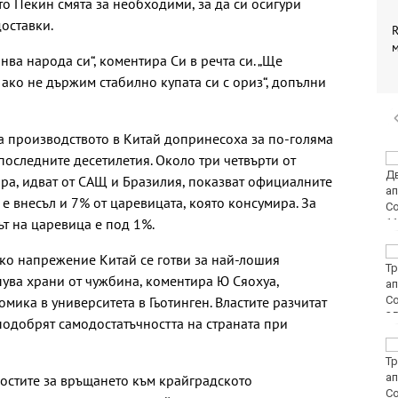
ито Пекин смята за необходими, за да си осигури
оставки.
R
нва народа си“, коментира Си в речта си. „Ще
ако не държим стабилно купата си с ориз“, допълни
а производството в Китай допринесоха за по-голяма
последните десетилетия. Около три четвърти от
Винисиус Жуниор
преподписа с Реал
ира, идват от САЩ и Бразилия, показват официалните
(Мадрид)
е внесъл и 7% от царевицата, която консумира. За
ът на царевица е под 1%.
ЦСКА удари с 3:0
ко напрежение Китай се готви за най-лошия
Макаби като гост
пува храни от чужбина, коментира Ю Сяохуа,
ика в университета в Гьотинген. Властите разчитат
 подобрят самодостатъчността на страната при
Тъжна вест! Почина
голямо име в
медицината
остите за връщането към крайградското