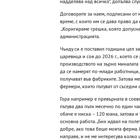
надделява над всичко“, допълва слу
Договорите за наем, подписани от м
време, с които им се дава право да 
„Коригираме грешка, която допуснах
администрацията.
Чънду си е поставил годишна цел за
царевица и соя до 2026 г., което с
производството на зърно миналата г
да се намерят по-млади работници, 
получават във фабриките. Затова м
фермери, които пътуват от съседни 
Гора например е превърната в соев
пътува два пъти месечно по един ча
обаче е ниска – 120 юана, затова и
основна работа. „Бих идвал на полет
добре, ако това беше моята ферма. 
направя, и не ме интересува колко 