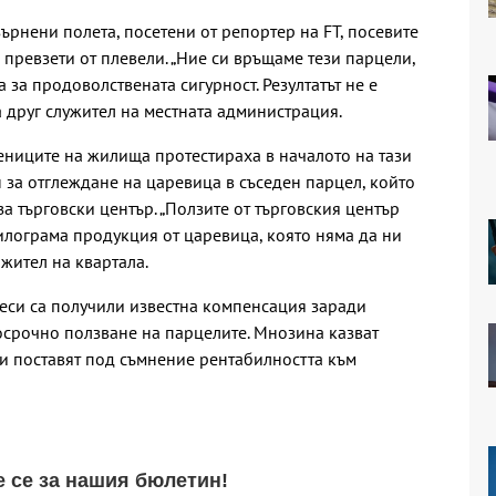
ърнени полета, посетени от репортер на FT, посевите
а превзети от плевели. „Ние си връщаме тези парцели,
а за продоволствената сигурност. Резултатът не е
а друг служител на местната администрация.
ниците на жилища протестираха в началото на тази
 за отглеждане на царевица в съседен парцел, който
 търговски център. „Ползите от търговския център
лограма продукция от царевица, която няма да ни
 жител на квартала.
еси са получили известна компенсация заради
осрочно ползване на парцелите. Мнозина казват
уги поставят под съмнение рентабилността към