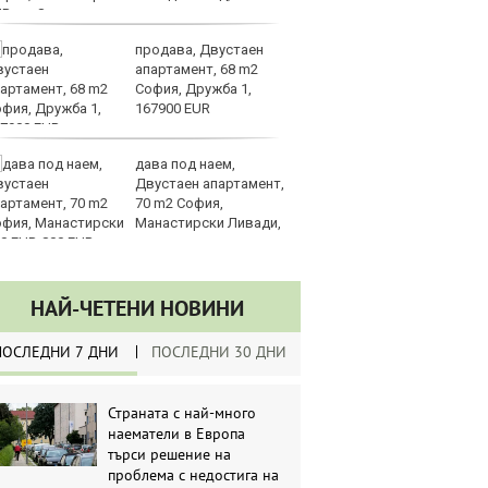
UR
продава, Двустаен
Sh
апартамент, 68 m2
Г
София, Дружба 1,
ко
167900 EUR
по
дава под наем,
З
Двустаен апартамент,
на
70 m2 София,
лу
Манастирски Ливади,
0 EUR
НАЙ-ЧЕТЕНИ НОВИНИ
ПОСЛЕДНИ 7 ДНИ
ПОСЛЕДНИ 30 ДНИ
Страната с най-много
наематели в Европа
търси решение на
проблема с недостига на