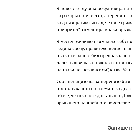
В повече от дузина рекултивирани з
са разпръснати рядко, а терените с
за да изпратим сигнал, че ни е гриж
приоритет“, коментира в тази връзк
В местен жилищен комплекс собстве
година срещу правителствения план
първоначално е бил предназначен за
далеч надвишават няколкостотин ки
направи по-независими“, казва Уан,
Собствениците на затворените бизн
прекратяването на наемите за дълг
обаче, че това не е достатъчно. Др
връщането на дребното земеделие.