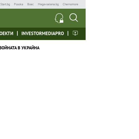
Start.bg
Posoka
Boec
Megavselena.bg
Chernomore
ОЕКТИ
INVESTORMEDIAPRO
ВОЙНАТА В УКРАЙНА