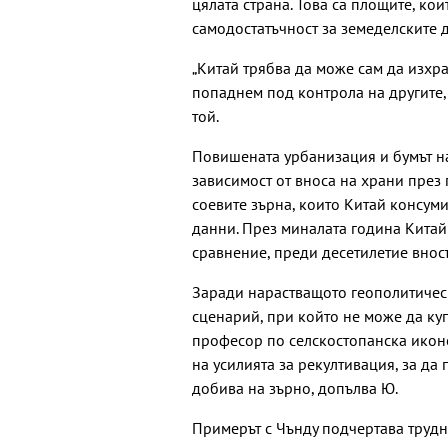
цялата страна. Това са площите, ко
самодостатъчност за земеделските д
„Китай трябва да може сам да изхра
попаднем под контрола на другите, 
той.
Повишената урбанизация и бумът н
зависимост от вноса на храни през 
соевите зърна, които Китай консум
данни. През миналата година Китай 
сравнение, преди десетилетие внос
Заради нарастващото геополитичес
сценарий, при който не може да ку
професор по селскостопанска иконом
на усилията за рекултивация, за да
добива на зърно, допълва Ю.
Примерът с Чънду подчертава трудн