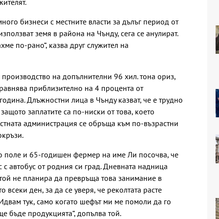
жителят.
ного бизнеси с местните власти за дълъг период от
използват земя в района на Чънду, сега се анулират.
ме по-рано“, казва друг служител на
 производство на допълнителни 96 хил. тона ориз,
е равнява приблизително на 4 процента от
одина. Длъжностни лица в Чънду казват, че е трудно
защото заплатите са по-ниски от това, което
естната администрация се обръща към по-възрастни
окръзи.
о поле и 65-годишен фермер на име Ли посочва, че
с с автобус от родния си град. Дневната надница
 той не планира да превръща това занимание в
о всеки ден, за да се уверя, че реколтата расте
Идвам тук, само когато шефът ми ме помоли да го
ще бъде продукцията“, допълва той.