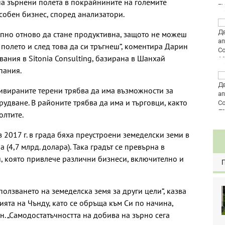
а зърнени полета в покрайнините на големите
E
собен бизнес, според анализатори.
Златото стигна до
4295 долара за унция
апно отново да стане продуктивна, защото не можеш
полето и след това да си тръгнеш“, коментира Дарин
ания в Sitonia Consulting, базирана в Шанхай
пания.
Във Варна наградиха
победителите в
тивираните терени трябва да има възможности за
Спартакиадата на ВМС
рудване. В районите трябва да има и търговци, както
80
олтите.
з 2017 г. в града бяха преустроени земеделски земи в
а (4,7 млрд. долара). Така градът се превърна в
, която привлече различни бизнеси, включително и
ползването на земеделска земя за други цели“, казва
ята на Чънду, като се обръща към Си по начина,
. „Самодостатъчността на добива на зърно сега