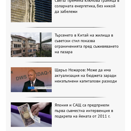
Светът премина ключова граница в
соларната енергетика, без никой
да забележи
Търсенето в Китай на жилища в
съветски стил показва
ограниченията пред съживяването
на пазара
Щерьо Ножаров: Може да има
актуализация на бюджета заради
неизпълнени капиталови разходи
Япония и САЩ са предприели
първа съвместна интервенция в
подкрепа на йената от 2011 г.