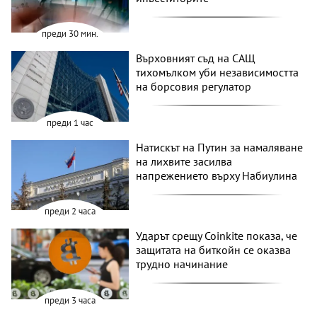
преди 30 мин.
Върховният съд на САЩ
тихомълком уби независимостта
на борсовия регулатор
преди 1 час
Натискът на Путин за намаляване
на лихвите засилва
напрежението върху Набиулина
преди 2 часа
Ударът срещу Coinkite показа, че
защитата на биткойн се оказва
трудно начинание
преди 3 часа