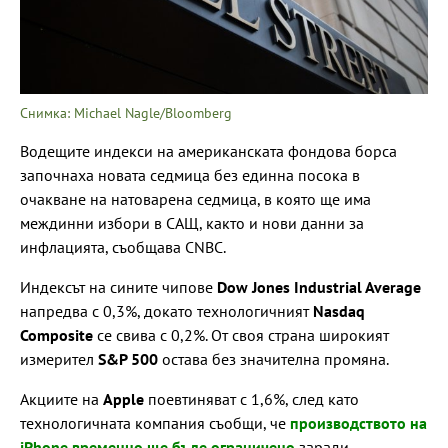
Снимка: Michael Nagle/Bloomberg
Водещите индекси на американската фондова борса
започнаха новата седмица без единна посока в
очакване на натоварена седмица, в която ще има
междинни избори в САЩ, както и нови данни за
инфлацията, съобщава CNBC.
Индексът на сините чипове
Dow Jones Industrial Average
напредва с 0,3%, докато технологичният
Nasdaq
Composite
се свива с 0,2%. От своя страна широкият
измерител
S&P 500
остава без значителна промяна.
Акциите на
Apple
поевтиняват с 1,6%, след като
технологичната компания съобщи, че
производството на
iPhone временно ще бъде ограничено
заради