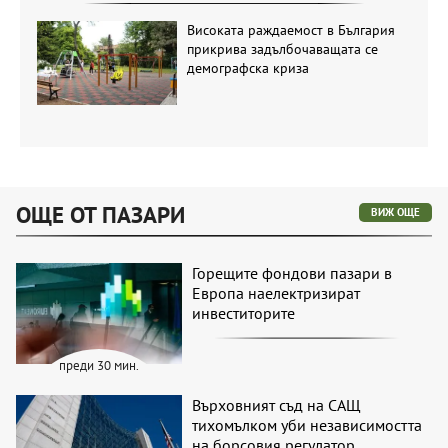
Високата раждаемост в България
прикрива задълбочаващата се
демографска криза
ОЩЕ ОТ ПАЗАРИ
ВИЖ ОЩЕ
Горещите фондови пазари в
Европа наелектризират
инвеститорите
преди 30 мин.
Върховният съд на САЩ
тихомълком уби независимостта
на борсовия регулатор