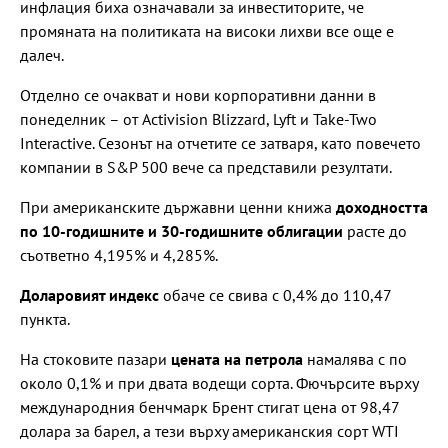
инфлация биха означавали за инвеститорите, че
промяната на политиката на високи лихви все още е
далеч.
Отделно се очакват и нови корпоративни данни в
понеделник – от Activision Blizzard, Lyft и Take-Two
Interactive. Сезонът на отчетите се затваря, като повечето
компании в S&P 500 вече са представили резултати.
При американските държавни ценни книжа
доходността
по 10-годишните и 30-годишните облигации
расте до
съответно 4,195% и 4,285%.
Доларовият индекс
обаче се свива с 0,4% до 110,47
пункта.
На стоковите пазари
цената на петрола
намалява с по
около 0,1% и при двата водещи сорта. Фючърсите върху
международния бенчмарк Брент стигат цена от 98,47
долара за барел, а тези върху американския сорт WTI