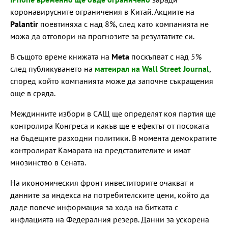
коронавирусните ограничения в Китай. Акциите на
Palantir
поевтиняха с над 8%, след като компанията не
можа да отговори на прогнозите за резултатите си.
В същото време книжата на
Meta
поскъпват с над 5%
след публикуването на
матеирал на Wall Street Journal
,
според който компанията може да започне съкращения
още в сряда.
Междинните избори в САЩ ще определят коя партия ще
контролира Конгреса и какъв ще е ефектът от посоката
на бъдещите разходни политики. В момента демократите
контролират Камарата на представителите и имат
мнозинство в Сената.
На икономическия фронт инвеститорите очакват и
данните за индекса на потребителските цени, който да
даде повече информация за хода на битката с
инфлацията на Федералния резерв. Данни за ускорена