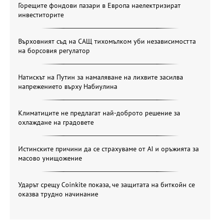
Горещите фондови пазари в Европа наелектризират
инвеститорите
Върховният съд на САЩ тихомълком уби независимостта
на борсовия регулатор
Натискът на Путин за намаляване на лихвите засилва
напрежението върху Набиулина
Климатиците не предлагат най-доброто решение за
охлаждане на градовете
Истинските причини да се страхуваме от AI и оръжията за
масово унищожение
Ударът срещу Coinkite показа, че защитата на биткойн се
оказва трудно начинание