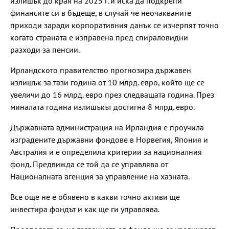
излишък до края на 2025 г. и иска да подкрепи
финансите си в бъдеще, в случай че неочакваните
приходи заради корпоративния данък се изчерпят точно
когато страната е изправена пред спираловидни
разходи за пенсии.
Ирландското правителство прогнозира държавен
излишък за тази година от 10 млрд. евро, който ще се
увеличи до 16 млрд. евро през следващата година. През
миналата година излишъкът достигна 8 млрд. евро.
Държавната администрация на Ирландия е проучила
изградените държавни фондове в Норвегия, Япония и
Австралия и е определила критерии за националния
фонд. Предвижда се той да се управлява от
Националната агенция за управление на хазната.
Все още не е обявено в какви точно активи ще
инвестира фондът и как ще ги управлява.