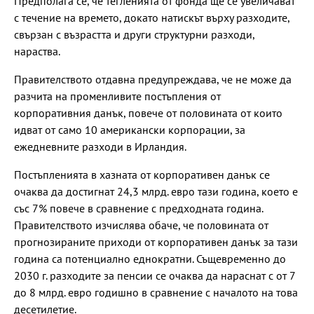
Предполага се, че тегленията от фонда ще се увеличават
с течение на времето, докато натискът върху разходите,
свързан с възрастта и други структурни разходи,
нараства.
Правителството отдавна предупреждава, че не може да
разчита на променливите постъпления от
корпоративния данък, повече от половината от които
идват от само 10 американски корпорации, за
ежедневните разходи в Ирландия.
Постъпленията в хазната от корпоративен данък се
очаква да достигнат 24,3 млрд. евро тази година, което е
със 7% повече в сравнение с предходната година.
Правителството изчислява обаче, че половината от
прогнозираните приходи от корпоративен данък за тази
година са потенциално еднократни. Същевременно до
2030 г. разходите за пенсии се очаква да нараснат с от 7
до 8 млрд. евро годишно в сравнение с началото на това
десетилетие.