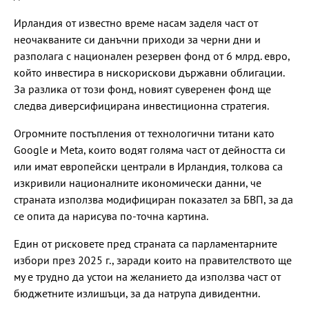
Ирландия от известно време насам заделя част от
неочакваните си данъчни приходи за черни дни и
разполага с национален резервен фонд от 6 млрд. евро,
който инвестира в нискорискови държавни облигации.
За разлика от този фонд, новият суверенен фонд ще
следва диверсифицирана инвестиционна стратегия.
Огромните постъпления от технологични титани като
Google и Meta, които водят голяма част от дейността си
или имат европейски централи в Ирландия, толкова са
изкривили националните икономически данни, че
страната използва модифициран показател за БВП, за да
се опита да нарисува по-точна картина.
Един от рисковете пред страната са парламентарните
избори през 2025 г., заради които на правителството ще
му е трудно да устои на желанието да използва част от
бюджетните излишъци, за да натрупа дивидентни.