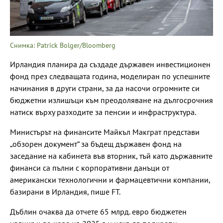
Снимка: Patrick Bolger/Bloomberg
Ирландия планира да създаде държавен инвестиционен
фонд през следващата година, моделиран по успешните
начинания в други страни, за да насочи огромните си
бюджетни излишъци към преодоляване на дългосрочния
натиск върху разходите за пенсии и инфраструктура.
Министърът на финансите Майкъл Макграт представи
„обзорен документ“ за бъдещ държавен фонд на
заседание на кабинета във вторник, тъй като държавните
финанси са пълни с корпоративни данъци от
американски технологични и фармацевтични компании,
базирани в Ирландия, пише FT.
Дъблин очаква да отчете 65 млрд. евро бюджетен