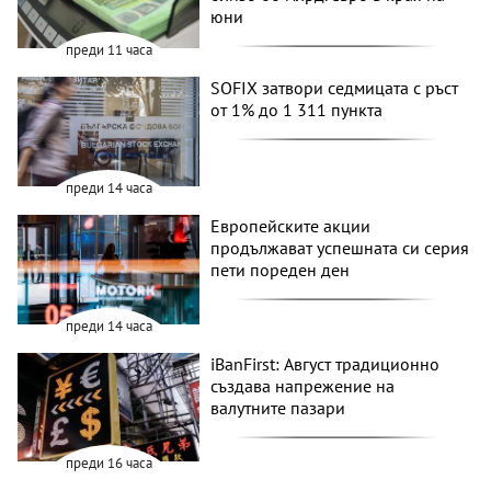
юни
преди 11 часа
SOFIX затвори седмицата с ръст
от 1% до 1 311 пункта
преди 14 часа
Европейските акции
продължават успешната си серия
пети пореден ден
преди 14 часа
iBanFirst: Август традиционно
създава напрежение на
валутните пазари
преди 16 часа