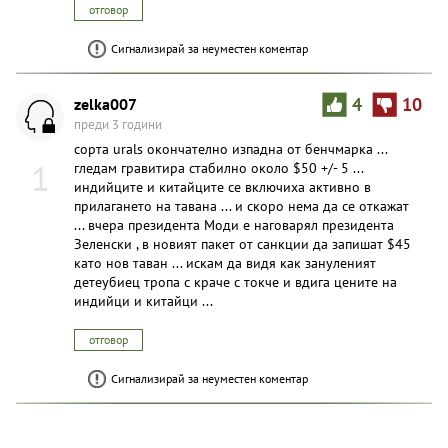
отговор
Сигнализирай за неуместен коментар
zelka007
4
10
преди 3 години
сорта urals окончателно изпадна от бенчмарка ...
1
гледам гравитира стабилно около $50 +/- 5 ...
индийците и китайците се включиха активно в
прилагането на тавана ... и скоро нема да се откажат
... вчера президента Моди е наговарял президента
Зеленски , в новият пакет от санкции да запишат $45
като нов таван ... искам да видя как зануленият
детеубиец тропа с краче с токче и вдига цените на
индийци и китайци ...
отговор
Сигнализирай за неуместен коментар