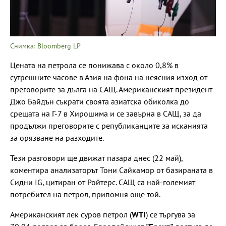
Снимка: Bloomberg LP
Цената на петрола се понижава с около 0,8% в
сутрешните часове в Азия на фона на неясния изход от
преговорите за дълга на САЩ. Американският президент
Джо Байдън съкрати своята азиатска обиколка до
срещата на Г-7 в Хирошима и се завърна в САЩ, за да
продължи преговорите с републиканците за исканията
за орязване на разходите.
Тези разговори ще движат пазара днес (22 май),
коментира анализаторът Тони Сайкамор от базираната в
Сидни IG, цитиран от Ройтерс. САЩ са най-големият
потребител на петрол, припомня още той.
Американският лек суров петрол (
WTI
) се търгува за