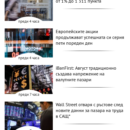
от 1% до 1 311 пункта
преди 4 часа
Европейските акции
продължават успешната си серия
пети пореден ден
преди 4 часа
iBanFirst: Август традиционно
създава напрежение на
валутните пазари
преди 7 часа
Wall Street отваря с ръстове след
новите данни за пазара на труда
в САЩ*