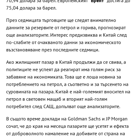
70,94 долара за барел. Европейският
"Брент"
достига до
75,04 долара за барел.
През седмицата търговците ще следят внимателно
данните за резервите от петрол и горива, прогнозират
още анализаторите. Интерес предизвиква и Китай след
по-слабите от очакваното данни за икономическото
възстановяване през последните седмици.
Ако жилищният пазар в Китай продължи да се свива, а
политиците не успеят да реагират има голям риск за
забавяне на икономиката. Това ще е лоша новина за
потреблението на петрол, а съответно и за търсенето на
суровината на пазара. Китай е най-големият вносител на
петрол в световен мащаб и вторият най-голям
потребител след САЩ, допълват още анализаторите.
В същото време доклади на Goldman Sachs и JP Morgan
сочат, че до края на месеца пазарите ще усетят и ефекта
от доброволното намаление на добивите от страна на