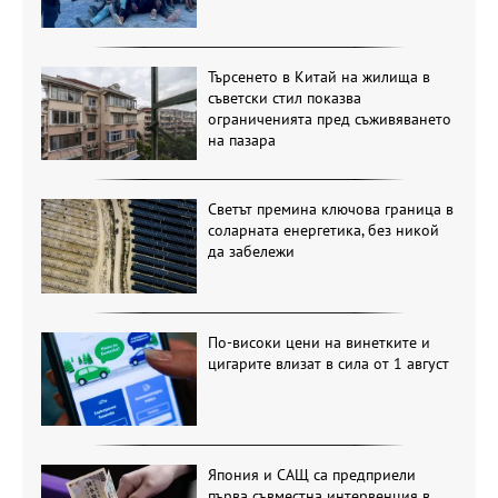
Търсенето в Китай на жилища в
съветски стил показва
ограниченията пред съживяването
на пазара
Светът премина ключова граница в
соларната енергетика, без никой
да забележи
По-високи цени на винетките и
цигарите влизат в сила от 1 август
Япония и САЩ са предприели
първа съвместна интервенция в