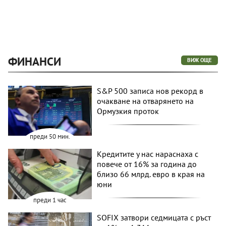
ФИНАНСИ
ВИЖ ОЩЕ
S&P 500 записа нов рекорд в
очакване на отварянето на
Ормузкия проток
преди 50 мин.
Кредитите у нас нараснаха с
повече от 16% за година до
близо 66 млрд. евро в края на
юни
преди 1 час
SOFIX затвори седмицата с ръст