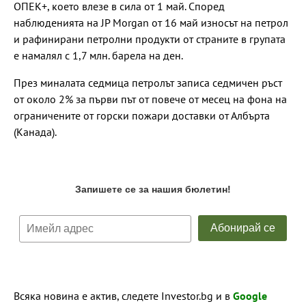
ОПЕК+, което влезе в сила от 1 май. Според
наблюденията на JP Morgan от 16 май износът на петрол
и рафинирани петролни продукти от страните в групата
е намалял с 1,7 млн. барела на ден.
През миналата седмица петролът записа седмичен ръст
от около 2% за първи път от повече от месец на фона на
ограничените от горски пожари доставки от Албърта
(Канада).
Всяка новина е актив, следете Investor.bg и в
Google