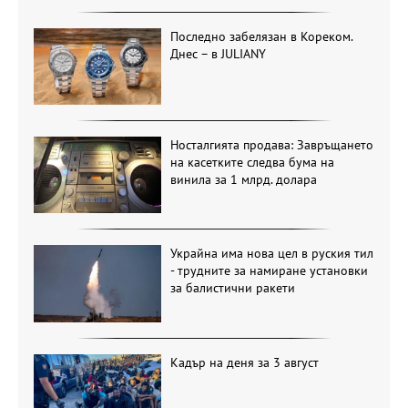
Последно забелязан в Кореком.
Днес – в JULIANY
Носталгията продава: Завръщането
на касетките следва бума на
винила за 1 млрд. долара
Украйна има нова цел в руския тил
- трудните за намиране установки
за балистични ракети
Кадър на деня за 3 август