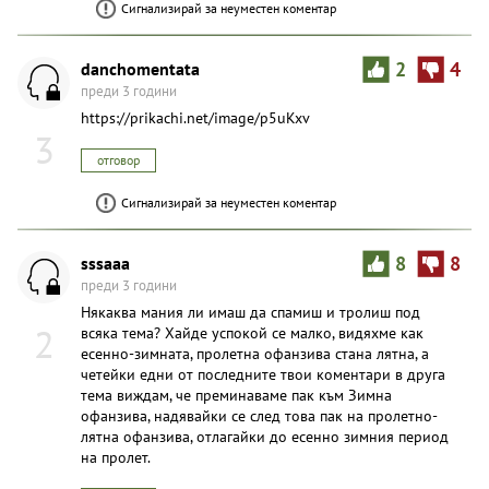
Сигнализирай за неуместен коментар
danchomentata
2
4
преди 3 години
https://prikachi.net/image/p5uKxv
3
отговор
Сигнализирай за неуместен коментар
sssaaa
8
8
преди 3 години
Някаква мания ли имаш да спaмиш и тpoлиш под
2
всяка тема? Хайде успокой се малко, видяхме как
есенно-зимната, пролетна офанзива стана лятна, а
четейки едни от последните твои коментари в друга
тема виждам, че преминаваме пак към Зимна
офанзива, надявайки се след това пак на пролетно-
лятна офанзива, отлагайки до есенно зимния период
на пролет.